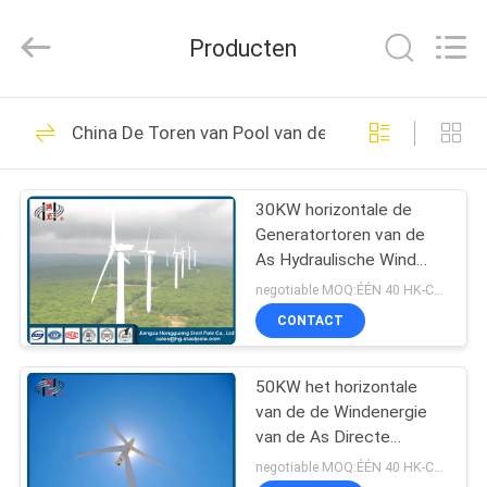
Jiangsu
hongguang
steel
Producten
pole
co.,ltd.
All
Rights
Reserved.
HUIS
325
China De Toren van Pool van de windturbine
Staal Tubulaire Pool
PRODUCTEN
30KW horizontale de
Generatortoren van de
VIDEOS
As Hydraulische Wind
met Met een laag bedekt
negotiable MOQ:ÉÉN 40 HK-CONTAINER
Poeder
VR-
CONTACT
258
SHOW
50KW het horizontale
Elektromacht Pool
van de de Windenergie
ONGEVEER
van de As Directe
ONS
Aandrijving Met een laag
negotiable MOQ:ÉÉN 40 HK-CONTAINER