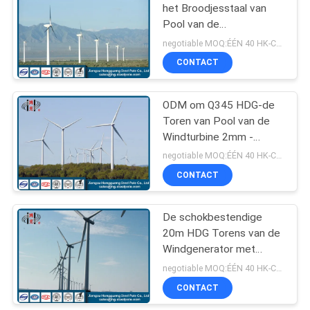
het Broodjesstaal van
Pool van de
70
Windgenerator Q235,
negotiable MOQ:ÉÉN 40 HK-CONTAINER
Q345
CONTACT
Telecommunicatietoren
ODM om Q345 HDG-de
Toren van Pool van de
Windturbine 2mm -
30mm Dikte
negotiable MOQ:ÉÉN 40 HK-CONTAINER
CONTACT
60
De schokbestendige
Staalnut Polen
20m HDG Torens van de
Windgenerator met
Tussenvoegselwijze,
negotiable MOQ:ÉÉN 40 HK-CONTAINER
Flenswijze
CONTACT