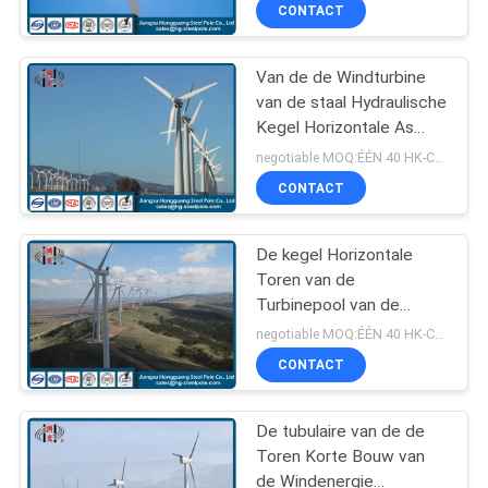
bedekte Poeder van de
CONTACT
de Torengenerator
FABRIEKSREIS
Van de de Windturbine
140
van de staal Hydraulische
KWALITEITSCONTROLE
Kegel Horizontale As
Machtstransmissie
Toren 20m van Pool
negotiable MOQ:ÉÉN 40 HK-CONTAINER
Polen
Q235 HDG
CONTACTEER
CONTACT
ONS
De kegel Horizontale
Toren van de
NIEUWS
Turbinepool van de
100
Aswind Hydraulische
negotiable MOQ:ÉÉN 40 HK-CONTAINER
50KW
VERZOEK
Gegalvaniseerd
CONTACT
OM EEN
Staal Pool
CITAAT
De tubulaire van de de
Toren Korte Bouw van
de Windenergie