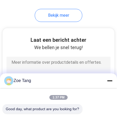
118
Bekijk meer
Straat lichtmasten
Laat een bericht achter
We bellen je snel terug!
44
Vloed Lichte Polen
Zoe Tang
1:37 PM
Good day, what product are you looking for?