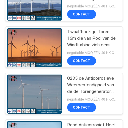
SITEMAP
Monopole Toren van de
negotiable MOQ:ÉÉN 40 HK-CONTAINER
de Cycluswind
CONTACT
70
PRIVACYBELEID
Staal Elektrische
Twaalfhoekige Toren
16m die van Pool van de
Pool
Windturbine zich eens
zonder Verbinding
negotiable MOQ:ÉÉN 40 HK-CONTAINER
vormen
CONTACT
Q235 de Anticorrosieve
43
Weerbestendigheid van
De Structuren van
de de Torengenerator
van Pool van de
negotiable MOQ:ÉÉN 40 HK-CONTAINER
het
Windturbine
CONTACT
hulpkantoorstaal
Rond Anticorrosief Heet