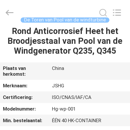
Jiangsu
hongguang
steel
pole
co.,ltd.
De Toren van Pool van de windturbine
All
Rights
Reserved.
Rond Anticorrosief Heet het
HUIS
Broodjesstaal van Pool van de
PRODUCTEN
Windgenerator Q235, Q345
VIDEOS
Plaats van
China
herkomst:
VR-
Merknaam:
JSHG
SHOW
Certificering:
ISO/CNAS/IAF/CA
Modelnummer:
Hg-wp-001
ONGEVEER
Min. bestelaantal:
ÉÉN 40 HK-CONTAINER
ONS