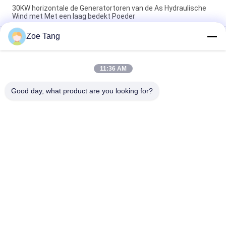
30KW horizontale de Generatortoren van de As Hydraulische
Wind met Met een laag bedekt Poeder
Zoe Tang
50KW het horizontale van de de Windenergie van de As Directe
Aandrijving Met een laag bedekte Poeder van de de
Torengenerator
11:36 AM
Van de de Windturbine van de staal Hydraulische Kegel
Horizontale As Toren 20m van Pool Q235 HDG
Good day, what product are you looking for?
populaire categorieën
Alle
Staal Tubulaire Pool
Elektromacht Pool
Machtstransmissie 
Gegalvaniseerd 
Polen
Staal Pool
Staal Elektrische 
De Structuren Van 
Pool
Het 
Hulpkantoorstaal