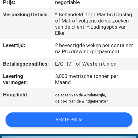
Prijs:
negotiable
FABRIEKSREIS
Verpakking Details:
* Behandeld door Plastic Omslag
of Mat of volgens de verzoeken
van de cliënt. * Ladingspcs van
KWALITEITSCONTROLE
Elke
Levertijd:
2 bevestigde weken per container
CONTACTEER
na PO/drawing/prepayment
ONS
Betalingscondities:
L/C, T/T of Western Union
Levering
3,000 metrische tonnen per
NIEUWS
vermogen:
Maand
Hoog licht:
,
de toren van de windenergie
VERZOEK
de pool van de windgenerator
OM EEN
BESTE PRIJS
CITAAT