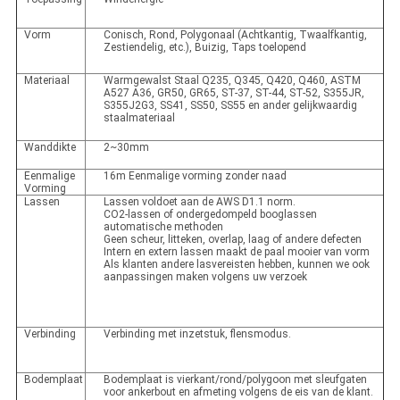
Vorm
Conisch, Rond, Polygonaal (Achtkantig, Twaalfkantig,
Zestiendelig, etc.), Buizig, Taps toelopend
Materiaal
Warmgewalst Staal Q235, Q345, Q420, Q460, ASTM
A527 A36, GR50, GR65, ST-37, ST-44, ST-52, S355JR,
S355J2G3, SS41, SS50, SS55 en ander gelijkwaardig
staalmateriaal
Wanddikte
2~30mm
Eenmalige
16m Eenmalige vorming zonder naad
Vorming
Lassen
Lassen voldoet aan de AWS D1.1 norm.
CO2-lassen of ondergedompeld booglassen
automatische methoden
Geen scheur, litteken, overlap, laag of andere defecten
Intern en extern lassen maakt de paal mooier van vorm
Als klanten andere lasvereisten hebben, kunnen we ook
aanpassingen maken volgens uw verzoek
Verbinding
Verbinding met inzetstuk, flensmodus.
Bodemplaat
Bodemplaat is vierkant/rond/polygoon met sleufgaten
voor ankerbout en afmeting volgens de eis van de klant.