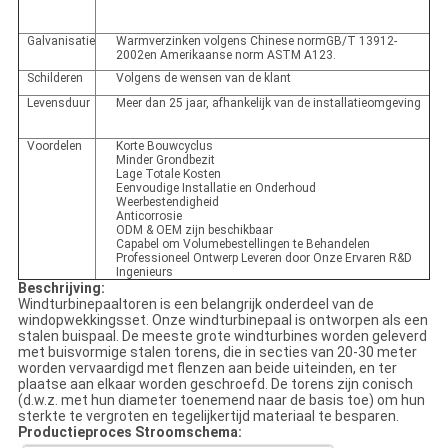
Galvanisatie
Warmverzinken volgens Chinese normGB/T 13912-
2002en Amerikaanse norm ASTM A123.
Schilderen
Volgens de wensen van de klant
Levensduur
Meer dan 25 jaar, afhankelijk van de installatieomgeving
Voordelen
Korte Bouwcyclus
Minder Grondbezit
Lage Totale Kosten
Eenvoudige Installatie en Onderhoud
Weerbestendigheid
Anticorrosie
ODM & OEM zijn beschikbaar
Capabel om Volumebestellingen te Behandelen
Professioneel Ontwerp Leveren door Onze Ervaren R&D
Ingenieurs
Beschrijving:
Windturbinepaaltoren is een belangrijk onderdeel van de
windopwekkingsset. Onze windturbinepaal is ontworpen als een
stalen buispaal. De meeste grote windturbines worden geleverd
met buisvormige stalen torens, die in secties van 20-30 meter
worden vervaardigd met flenzen aan beide uiteinden, en ter
plaatse aan elkaar worden geschroefd. De torens zijn conisch
(d.w.z. met hun diameter toenemend naar de basis toe) om hun
sterkte te vergroten en tegelijkertijd materiaal te besparen.
Productieproces Stroomschema: