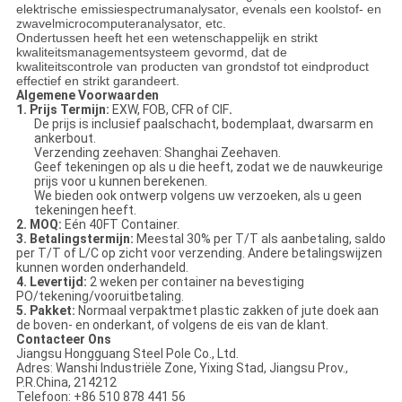
elektrische emissiespectrumanalysator, evenals een koolstof- en
zwavelmicrocomputeranalysator, etc.
Ondertussen heeft het een wetenschappelijk en strikt
kwaliteitsmanagementsysteem gevormd, dat de
kwaliteitscontrole van producten van grondstof tot eindproduct
effectief en strikt garandeert.
Algemene Voorwaarden
1. Prijs Termijn:
EXW, FOB, CFR of CIF
.
De prijs is inclusief paalschacht, bodemplaat, dwarsarm en
ankerbout.
Verzending zeehaven: Shanghai Zeehaven.
Geef tekeningen op als u die heeft, zodat we de nauwkeurige
prijs voor u kunnen berekenen.
We bieden ook ontwerp volgens uw verzoeken, als u geen
tekeningen heeft.
2. MOQ:
Eén 40FT Container.
3. Betalingstermijn:
Meestal 30% per T/T als aanbetaling, saldo
per T/T of L/C op zicht voor verzending. Andere betalingswijzen
kunnen worden onderhandeld.
4. Levertijd:
2 weken per container na bevestiging
PO/tekening/vooruitbetaling.
5. Pakket:
Normaal verpaktmet plastic zakken of jute doek aan
de boven- en onderkant, of volgens de eis van de klant.
Contacteer Ons
Jiangsu Hongguang Steel Pole Co., Ltd.
Adres: Wanshi Industriële Zone, Yixing Stad, Jiangsu Prov.,
P.R.China, 214212
Telefoon: +86 510 878 441 56