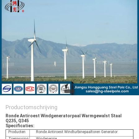
SITEMAP
PRIVACYBELEID
Productomschrijving
Ronde Antiroest Windgeneratorpaal Warmgewalst Staal
Q235, Q345
Specificaties:
Producten
Ronde Antiroest Windturbinepaaltoren Generator
Toepassing
Windenergie