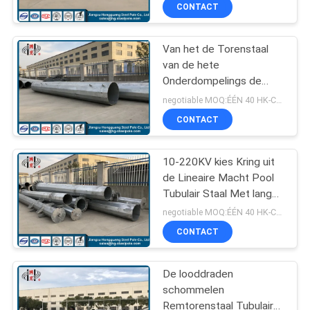
Broodjesstaal/Tubulaire
CONTACT
Staaltoren
FABRIEKSREIS
Van het de Torenstaal
140
van de hete
KWALITEITSCONTROLE
Onderdompelings de
Machtstransmissie
Gegalvaniseerde Macht
negotiable MOQ:ÉÉN 40 HK-CONTAINER
Polen
Verbinding van Pool
CONTACTEER
CONTACT
Tubulaire met Flenswijze
ONS
10-220KV kies Kring uit
de Lineaire Macht Pool
NIEUWS
Tubulair Staal Met lange
100
levensuur galvaniseerde
negotiable MOQ:ÉÉN 40 HK-CONTAINER
VERZOEK
Gegalvaniseerd
CONTACT
OM EEN
Staal Pool
CITAAT
De looddraden
schommelen
Remtorenstaal Tubulaire