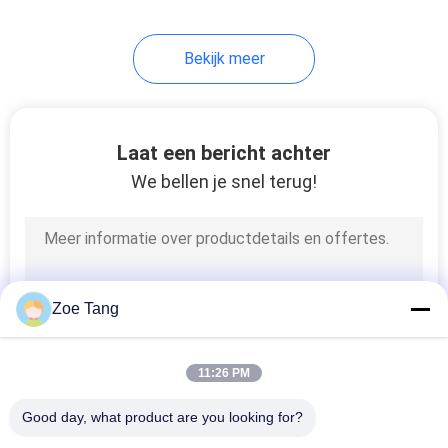
118
Bekijk meer
Straat lichtmasten
Laat een bericht achter
We bellen je snel terug!
44
Vloed Lichte Polen
Zoe Tang
11:26 PM
Good day, what product are you looking for?