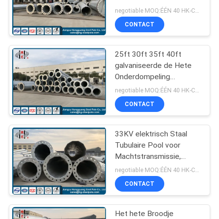
SITEMAP
Pool 11kv 33kv 220kv
negotiable MOQ:ÉÉN 40 HK-CONTAINER
galvaniseerde
CONTACT
70
PRIVACYBELEID
Staal Elektrische
25ft 30ft 35ft 40ft
galvaniseerde de Hete
Pool
Onderdompeling
Achthoekige Pool,
negotiable MOQ:ÉÉN 40 HK-CONTAINER
Elektrostaal Pool
CONTACT
33KV elektrisch Staal
43
Tubulaire Pool voor
De Structuren van
Machtstransmissie,
ISO9001-2008-
negotiable MOQ:ÉÉN 40 HK-CONTAINER
het
Certificaat
CONTACT
hulpkantoorstaal
Het hete Broodje