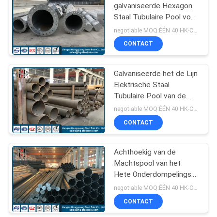
galvaniseerde Hexagon
Staal Tubulaire Pool voor
70
Elektriciteitsdistributie
negotiable MOQ:ÉÉN 40 HK-CONTAINER
CONTACT
Telecommunicatietoren
Galvaniseerde het de Lijn
Elektrische Staal
Tubulaire Pool van de
machtstransmissie Staal
negotiable MOQ:ÉÉN 40 HK-CONTAINER
Pool
CONTACT
60
Achthoekig van de
Staalnut Polen
Machtspool van het
Hete Onderdompelings
Gegalvaniseerd Staal
negotiable MOQ:ÉÉN 40 HK-CONTAINER
Overlappings Gezamenlijk
CONTACT
Type ISO Certificaat