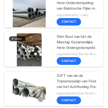
Hete Onderdompeling
van Elektrische Pijler met
70
20%-Verlenging
negotiable MOQ:1 reeks
CONTACT
Telecommunicatietoren
50m Bout van het de
Misstap Gezamenlijke
Hete Ondergedompelde
Gegalvaniseerde Anker
negotiable MOQ:Één 40 HK-Container
van Staal de Elektrische
CONTACT
60
Pool
35FT van de de
Staalnut Polen
Transmissielijn van Pool
van het Achthoekig Staal
de Tubulaire Elektrische
negotiable MOQ:Één 40 HK-Container
Licht Hoogte 10m
CONTACT