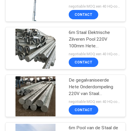
SITEMAP
Verlenging 100mm van
negotiable MOQ:een 40 HQ-container
de Hoogte250mpa
CONTACT
Opbrengst
70
PRIVACYBELEID
Staal Elektrische
6m Staal Elektrische
Zilveren Pool 220V
Pool
100mm Hete
Gegalvaniseerde
negotiable MOQ:een 40 HQ-container
Onderdompeling
CONTACT
De gegalvaniseerde
43
Hete Onderdompeling
De Structuren van
220V van Staal
Elektrische Pylon Pool
negotiable MOQ:een 40 HQ-container
het
met 20%-Verlenging
CONTACT
hulpkantoorstaal
6m Pool van de Staal de