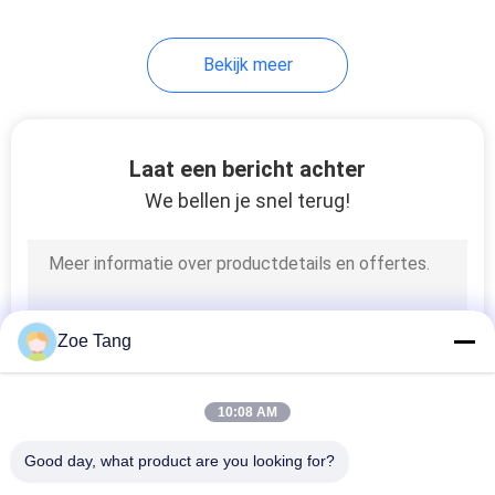
118
Bekijk meer
Straat lichtmasten
Laat een bericht achter
We bellen je snel terug!
44
Vloed Lichte Polen
Zoe Tang
10:08 AM
Good day, what product are you looking for?