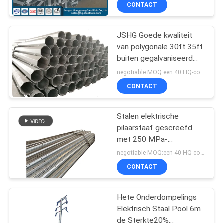
Filipijnen markt
CONTACT
FABRIEKSREIS
JSHG Goede kwaliteit
140
van polygonale 30ft 35ft
KWALITEITSCONTROLE
buiten gegalvaniseerd
Machtstransmissie
staal palen te koop
negotiable MOQ:een 40 HQ-container
Polen
CONTACTEER
CONTACT
ONS
Stalen elektrische
pilaarstaaf gescreefd
NIEUWS
met 250 MPa-
100
opbrengststerkte
negotiable MOQ:een 40 HQ-container
VERZOEK
Gegalvaniseerd
CONTACT
OM EEN
Staal Pool
CITAAT
Hete Onderdompelings
Elektrisch Staal Pool 6m
de Sterkte20%