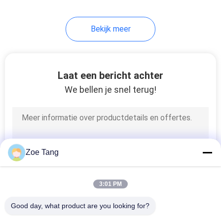
118
Bekijk meer
Straat lichtmasten
Laat een bericht achter
We bellen je snel terug!
44
Vloed Lichte Polen
Zoe Tang
3:01 PM
Good day, what product are you looking for?