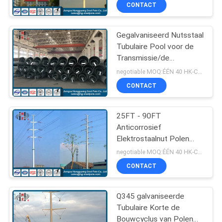
CONTACT
FABRIEKSREIS
Gegalvaniseerd Nutsstaal
140
Tubulaire Pool voor de
KWALITEITSCONTROLE
Transmissie/de
Machtstransmissie
Distributielijn van Electric
negotiable MOQ:ÉÉN 40 HK-CONTAINER
Polen
Power
CONTACTEER
CONTACT
ONS
25FT - 90FT
Anticorrosief
NIEUWS
Elektrostaalnut Polen
100
met Dwarswapen
negotiable MOQ:ÉÉN 40 HK-CONTAINER
VERZOEK
Gegalvaniseerd
CONTACT
OM EEN
Staal Pool
CITAAT
Q345 galvaniseerde
Tubulaire Korte de
Bouwcyclus van Polen