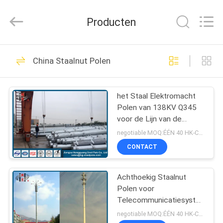
Jiangsu
hongguang
steel
Producten
pole
co.,ltd.
All
Rights
Reserved.
HUIS
325
China Staalnut Polen
Staal Tubulaire Pool
PRODUCTEN
het Staal Elektromacht
Polen van 138KV Q345
VIDEOS
voor de Lijn van de
Machtstransmissie
negotiable MOQ:ÉÉN 40 HK-CONTAINER
VR-
CONTACT
258
SHOW
Achthoekig Staalnut
Elektromacht Pool
Polen voor
ONGEVEER
Telecommunicatiesysteem
ONS
Q235 312mm
negotiable MOQ:ÉÉN 40 HK-CONTAINER