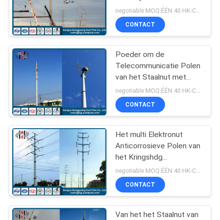
SITEMAP
van het Staalnut
negotiable MOQ:ÉÉN 40 HK-CONTAINER
CONTACT
70
PRIVACYBELEID
Staal Elektrische
Poeder om de
Telecommunicatie Polen
Pool
van het Staalnut met
Verlichtingsstaaf die met
negotiable MOQ:ÉÉN 40 HK-CONTAINER
een laag wordt bedekt
CONTACT
Het multi Elektronut
43
Anticorrosieve Polen van
De Structuren van
het Kringshdg
Veelhoekige Staal
negotiable MOQ:ÉÉN 40 HK-CONTAINER
het
CONTACT
hulpkantoorstaal
Van het het Staalnut van