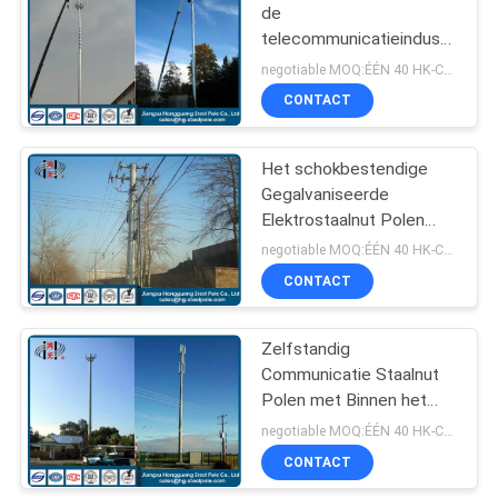
de
telecommunicatieindustrie
70
de Hoge Mast Polen met
negotiable MOQ:ÉÉN 40 HK-CONTAINER
Binnenflens 25m
CONTACT
Telecommunicatietoren
Het schokbestendige
Gegalvaniseerde
Elektrostaalnut Polen
ISO9001 keurt goed
negotiable MOQ:ÉÉN 40 HK-CONTAINER
CONTACT
60
Zelfstandig
Staalnut Polen
Communicatie Staalnut
Polen met Binnen het
Beklimmen Ladders
negotiable MOQ:ÉÉN 40 HK-CONTAINER
CONTACT