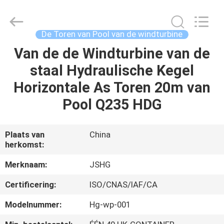
Jiangsu
hongguang
steel
pole
co.,ltd.
De Toren van Pool van de windturbine
All
Rights
Reserved.
Van de de Windturbine van de
HUIS
staal Hydraulische Kegel
PRODUCTEN
Horizontale As Toren 20m van
Pool Q235 HDG
VIDEOS
Plaats van
China
herkomst:
VR-
SHOW
Merknaam:
JSHG
Certificering:
ISO/CNAS/IAF/CA
ONGEVEER
Modelnummer:
Hg-wp-001
ONS