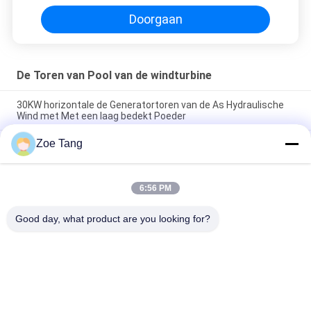
Doorgaan
De Toren van Pool van de windturbine
30KW horizontale de Generatortoren van de As Hydraulische
Wind met Met een laag bedekt Poeder
Zoe Tang
50KW het horizontale van de de Windenergie van de As Directe
Aandrijving Met een laag bedekte Poeder van de de
Torengenerator
6:56 PM
Van de de Windturbine van de staal Hydraulische Kegel
Horizontale As Toren 20m van Pool Q235 HDG
Good day, what product are you looking for?
populaire categorieën
Alle
Staal Tubulaire Pool
Elektromacht Pool