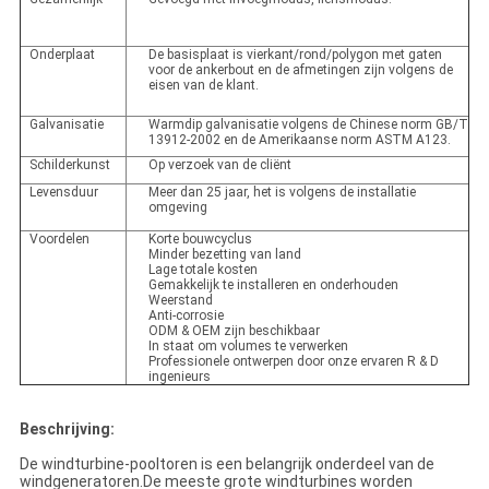
Onderplaat
De basisplaat is vierkant/rond/polygon met gaten
voor de ankerbout en de afmetingen zijn volgens de
eisen van de klant.
Galvanisatie
Warmdip galvanisatie volgens de Chinese norm GB/T
13912-2002 en de Amerikaanse norm ASTM A123.
Schilderkunst
Op verzoek van de cliënt
Levensduur
Meer dan 25 jaar, het is volgens de installatie
omgeving
Voordelen
Korte bouwcyclus
Minder bezetting van land
Lage totale kosten
Gemakkelijk te installeren en onderhouden
Weerstand
Anti-corrosie
ODM & OEM zijn beschikbaar
In staat om volumes te verwerken
Professionele ontwerpen door onze ervaren R & D
ingenieurs
Beschrijving:
De windturbine-pooltoren is een belangrijk onderdeel van de
windgeneratoren.De meeste grote windturbines worden