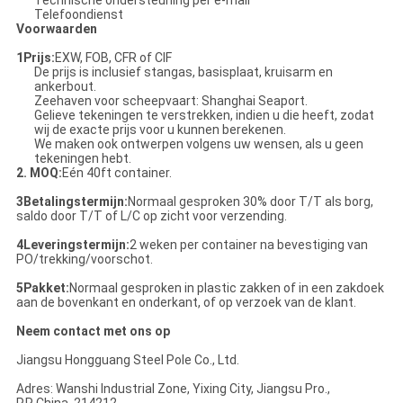
Technische ondersteuning per e-mail
Telefoondienst
Voorwaarden
1Prijs:
EXW, FOB, CFR of CIF
De prijs is inclusief stangas, basisplaat, kruisarm en
ankerbout.
Zeehaven voor scheepvaart: Shanghai Seaport.
Gelieve tekeningen te verstrekken, indien u die heeft, zodat
wij de exacte prijs voor u kunnen berekenen.
We maken ook ontwerpen volgens uw wensen, als u geen
tekeningen hebt.
2. MOQ:
Eén 40ft container.
3Betalingstermijn:
Normaal gesproken 30% door T/T als borg,
saldo door T/T of L/C op zicht voor verzending.
4Leveringstermijn:
2 weken per container na bevestiging van
PO/trekking/voorschot.
5Pakket:
Normaal gesproken in plastic zakken of in een zakdoek
aan de bovenkant en onderkant, of op verzoek van de klant.
Neem contact met ons op
Jiangsu Hongguang Steel Pole Co., Ltd.
Adres: Wanshi Industrial Zone, Yixing City, Jiangsu Pro.,