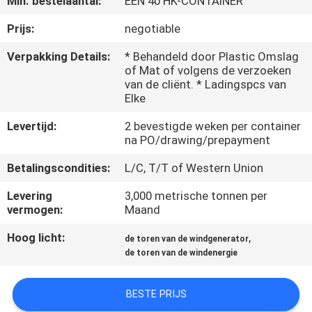
Min. bestelaantal:
ÉÉN 40 HK-CONTAINER
FABRIEKSREIS
Prijs:
negotiable
Verpakking Details:
* Behandeld door Plastic Omslag
of Mat of volgens de verzoeken
KWALITEITSCONTROLE
van de cliënt. * Ladingspcs van
Elke
CONTACTEER
Levertijd:
2 bevestigde weken per container
ONS
na PO/drawing/prepayment
Betalingscondities:
L/C, T/T of Western Union
NIEUWS
Levering
3,000 metrische tonnen per
vermogen:
Maand
VERZOEK
Hoog licht:
,
de toren van de windgenerator
OM EEN
de toren van de windenergie
CITAAT
BESTE PRIJS