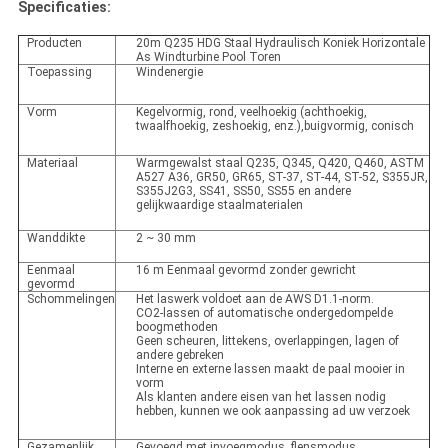
Specificaties:
Producten
20m Q235 HDG Staal Hydraulisch Koniek Horizontale
As Windturbine Pool Toren
Toepassing
Windenergie
Vorm
Kegelvormig, rond, veelhoekig (achthoekig,
twaalfhoekig, zeshoekig, enz.),buigvormig, conisch
Materiaal
Warmgewalst staal Q235, Q345, Q420, Q460, ASTM
A527 A36, GR50, GR65, ST-37, ST-44, ST-52, S355JR,
S355J2G3, SS41, SS50, SS55 en andere
gelijkwaardige staalmaterialen
Wanddikte
2 ~ 30 mm
Eenmaal
16 m Eenmaal gevormd zonder gewricht
gevormd
Schommelingen
Het laswerk voldoet aan de AWS D1.1-norm.
CO2-lassen of automatische ondergedompelde
boogmethoden
Geen scheuren, littekens, overlappingen, lagen of
andere gebreken
Interne en externe lassen maakt de paal mooier in
vorm
Als klanten andere eisen van het lassen nodig
hebben, kunnen we ook aanpassing ad uw verzoek
Gezamenlijk
Gevoegd met invoegmodus, flensmodus.