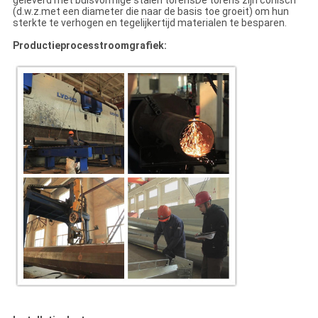
geleverd met buisvormige stalen torensDe torens zijn conisch
(d.w.z.met een diameter die naar de basis toe groeit) om hun
sterkte te verhogen en tegelijkertijd materialen te besparen.
Productieprocesstroomgrafiek: