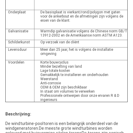
Onderplaat
De basisplaat is vierkant/rond/polygon met gaten
voor de ankerbout en de afmetingen zijn volgens de
eisen van de klant.
Galvanisatie
Warmdip galvanisatie volgens de Chinese norm GB/T
13912-2002 en de Amerikaanse norm ASTM A123.
Schilderkunst
Op verzoek van de cliënt
Levensduur
Meer dan 25 jaar, het is volgens de installatie
omgeving
Voordelen
Korte bouwcyclus
Minder bezetting van land
Lage totale kosten
Gemakkelijk te installeren en onderhouden
Weerstand
Anti-corrosie
ODM & OEM zijn beschikbaar
In staat om volumes te verwerken
Professionele ontwerpen door onze ervaren R & D
ingenieurs
Beschrijving:
De windturbine-pooltoren is een belangrijk onderdeel van de
windgeneratoren.De meeste grote windturbines worden