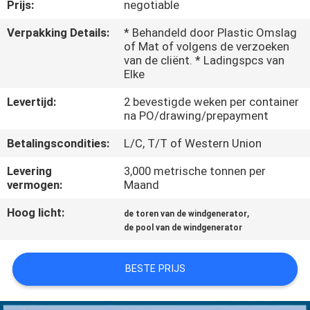
Prijs:
negotiable
FABRIEKSREIS
Verpakking Details:
* Behandeld door Plastic Omslag
of Mat of volgens de verzoeken
van de cliënt. * Ladingspcs van
KWALITEITSCONTROLE
Elke
Levertijd:
2 bevestigde weken per container
CONTACTEER
na PO/drawing/prepayment
ONS
Betalingscondities:
L/C, T/T of Western Union
Levering
3,000 metrische tonnen per
NIEUWS
vermogen:
Maand
Hoog licht:
,
de toren van de windgenerator
VERZOEK
de pool van de windgenerator
OM EEN
BESTE PRIJS
CITAAT