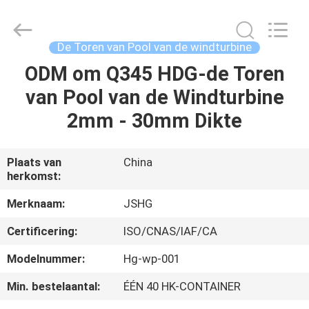
Jiangsu
hongguang
steel
pole
co.,ltd.
De Toren van Pool van de windturbine
All
Rights
Reserved.
ODM om Q345 HDG-de Toren
HUIS
van Pool van de Windturbine
PRODUCTEN
2mm - 30mm Dikte
VIDEOS
Plaats van
China
herkomst:
VR-
Merknaam:
JSHG
SHOW
Certificering:
ISO/CNAS/IAF/CA
Modelnummer:
Hg-wp-001
ONGEVEER
Min. bestelaantal:
ÉÉN 40 HK-CONTAINER
ONS