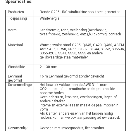
Specificaties:
Producten
Ronde Q235 HDG windturbine pool toren generator
Toepassing
Windenergie
Vorm
Kegelvormig, rond, veelhoekig (achthoekig,
twaalfhoekig, zeshoekig, enz.),buigvormig, conisch
Materiaal
Warmgewalst staal Q235, Q345, Q420, Q460, ASTM
A527 A36, GR50, GR65, ST-37, ST-44, ST-52, S355JR,
S355J2G3, SS41, SS50, SS55 en andere
gelijkwaardige staalmaterialen
Wanddikte
2 ~ 30 mm
Eenmaal
16 m Eenmaal gevormd zonder gewricht
gevormd
Schommelingen
Het laswerk voldoet aan de AWS D1.1-norm.
CO2-lassen of automatische ondergedompelde
boogmethoden
Geen scheuren, littekens, overlappingen, lagen of
andere gebreken
Interne en externe lassen maakt de paal mooier in
vorm
Als klanten andere eisen van het lassen nodig
hebben, kunnen we ook aanpassing ad uw verzoek
Gezamenlijk
Gevoegd met invoegmodus, flensmodus.