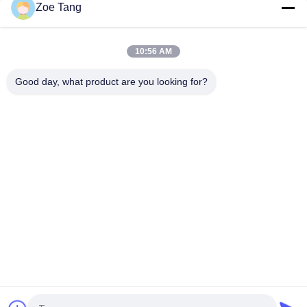
Zoe Tang
50KW het horizontale van de de Windenergie van de As Directe
Aandrijving Met een laag bedekte Poeder van de de
Torengenerator
10:56 AM
Van de de Windturbine van de staal Hydraulische Kegel
Horizontale As Toren 20m van Pool Q235 HDG
Good day, what product are you looking for?
populaire categorieën
Alle
Staal Tubulaire Pool
Elektromacht Pool
Machtstransmissie 
Gegalvaniseerd 
Polen
Staal Pool
Staal Elektrische 
De Structuren Van 
Pool
Het 
Hulpkantoorstaal
Telecommunicatietorens
Staalnut Polen