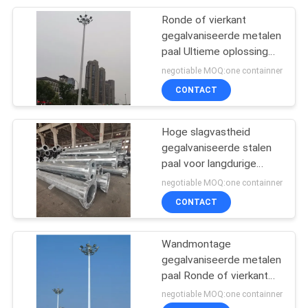
Ronde of vierkant
118
gegalvaniseerde metalen
paal Ultieme oplossing
Straat lichtmasten
voor duurzaamheid in de
negotiable MOQ:one containner
bouw
CONTACT
Hoge slagvastheid
gegalvaniseerde stalen
paal voor langdurige
44
duurzaamheid
negotiable MOQ:one containner
CONTACT
Vloed Lichte Polen
Wandmontage
gegalvaniseerde metalen
paal Ronde of vierkant
constructie
negotiable MOQ:one containner