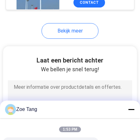
CONTACT
62
hoge mast lichtmast
Bekijk meer
Laat een bericht achter
We bellen je snel terug!
31
Openluchtstraatlantaar
Zoe Tang
1:53 PM
51