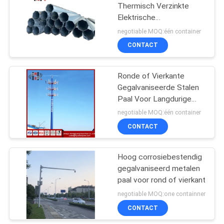
Thermisch Verzinkte
Elektrische
70
Stroommasten Rond /
negotiable MOQ:één container
Buisvormig
CONTACT
Telecommunicatietoren
Ronde of Vierkante
Gegalvaniseerde Stalen
Paal Voor Langdurige
Verlichtingsprestaties
negotiable MOQ:één container
CONTACT
60
Hoog corrosiebestendig
Staalnut Polen
gegalvaniseerd metalen
paal voor rond of vierkant
negotiable MOQ:one containner
CONTACT