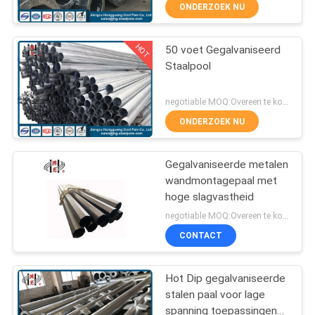
ONDERZOEK NU
FABRIEKSREIS
HOT
50 voet Gegalvaniseerd
140
Staalpool
KWALITEITSCONTROLE
Machtstransmissie
negotiable MOQ:Overeen te komen
Polen
CONTACTEER
ONDERZOEK NU
ONS
Gegalvaniseerde metalen
wandmontagepaal met
NIEUWS
hoge slagvastheid
100
negotiable MOQ:Overeen te komen
VERZOEK
Gegalvaniseerd
CONTACT
OM EEN
Staal Pool
CITAAT
Hot Dip gegalvaniseerde
stalen paal voor lage
spanning toepassingen