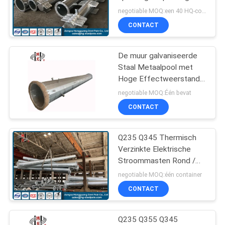
SITEMAP
met
negotiable MOQ:een 40 HQ-container
corrosiebestendigheid
CONTACT
70
PRIVACYBELEID
Staal Elektrische
De muur galvaniseerde
Staal Metaalpool met
Pool
Hoge Effectweerstand
beëindigt
negotiable MOQ:Één bevat
CONTACT
Q235 Q345 Thermisch
43
Verzinkte Elektrische
De Structuren van
Stroommasten Rond /
Buisvormig
negotiable MOQ:één container
het
CONTACT
hulpkantoorstaal
Q235 Q355 Q345