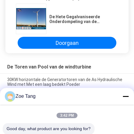
De Hete Gegalvaniseerde
Onderdompeling van de
anticorrosieve Kegel, Ronde
Windenergietoren
Doorgaan
De Toren van Pool van de windturbine
30KW horizontale de Generatortoren van de As Hydraulische
Wind met Met een laag bedekt Poeder
Zoe Tang
50KW het horizontale van de de Windenergie van de As Directe
Aandrijving Met een laag bedekte Poeder van de de
Torengenerator
3:42 PM
Van de de Windturbine van de staal Hydraulische Kegel
Horizontale As Toren 20m van Pool Q235 HDG
Good day, what product are you looking for?