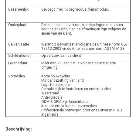
Gezamenlijk
Gevoegd met invoegmodus, flensmodus.
Onderplaat
De basisplaat is vierkant/rond/polygon met gaten
voor de ankerbout en de afmetingen zijn volgens de
eisen van de klant.
Galvanisatie
Warmdip galvanisatie volgens de Chinese norm GB/T
13912-2002 en de Amerikaanse norm ASTM A123.
Schilderkunst
Op verzoek van de cliënt
Levensduur
Meer dan 25 jaar, het is volgens de installatie
omgeving
Voordelen
Korte bouwcyclus
Minder bezetting van land
Lage totale kosten
Gemakkelijk te installeren en onderhouden
Weerstand
Anti-corrosie
ODM & OEM zijn beschikbaar
In staat om volumes te verwerken
Professionele ontwerpen door onze ervaren R & D
ingenieurs
Beschrijving: