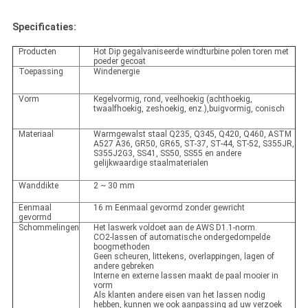
Specificaties:
Producten
Hot Dip gegalvaniseerde windturbine polen toren met
poeder gecoat
Toepassing
Windenergie
Vorm
Kegelvormig, rond, veelhoekig (achthoekig,
twaalfhoekig, zeshoekig, enz.),buigvormig, conisch
Materiaal
Warmgewalst staal Q235, Q345, Q420, Q460, ASTM
A527 A36, GR50, GR65, ST-37, ST-44, ST-52, S355JR,
S355J2G3, SS41, SS50, SS55 en andere
gelijkwaardige staalmaterialen
Wanddikte
2 ~ 30 mm
Eenmaal
16 m Eenmaal gevormd zonder gewricht
gevormd
Schommelingen
Het laswerk voldoet aan de AWS D1.1-norm.
CO2-lassen of automatische ondergedompelde
boogmethoden
Geen scheuren, littekens, overlappingen, lagen of
andere gebreken
Interne en externe lassen maakt de paal mooier in
vorm
Als klanten andere eisen van het lassen nodig
hebben, kunnen we ook aanpassing ad uw verzoek