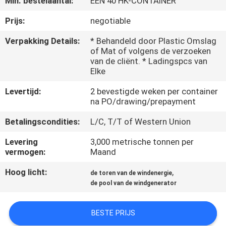
Min. bestelaantal:
ÉÉN 40 HK-CONTAINER
FABRIEKSREIS
Prijs:
negotiable
Verpakking Details:
* Behandeld door Plastic Omslag
of Mat of volgens de verzoeken
KWALITEITSCONTROLE
van de cliënt. * Ladingspcs van
Elke
CONTACTEER
Levertijd:
2 bevestigde weken per container
ONS
na PO/drawing/prepayment
Betalingscondities:
L/C, T/T of Western Union
NIEUWS
Levering
3,000 metrische tonnen per
vermogen:
Maand
VERZOEK
Hoog licht:
,
de toren van de windenergie
OM EEN
de pool van de windgenerator
CITAAT
BESTE PRIJS