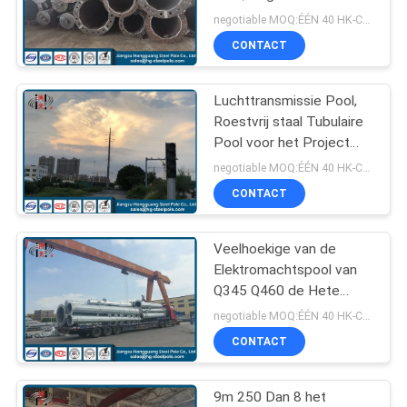
SITEMAP
Pool met Ankerbout
negotiable MOQ:ÉÉN 40 HK-CONTAINER
CONTACT
70
PRIVACYBELEID
Staal Elektrische
Luchttransmissie Pool,
Roestvrij staal Tubulaire
Pool
Pool voor het Project
van de Distributielijn
negotiable MOQ:ÉÉN 40 HK-CONTAINER
CONTACT
Veelhoekige van de
43
Elektromachtspool van
De Structuren van
Q345 Q460 de Hete
Onderdompelings
negotiable MOQ:ÉÉN 40 HK-CONTAINER
het
Gegalvaniseerde ISO
CONTACT
Certificaten
hulpkantoorstaal
9m 250 Dan 8 het