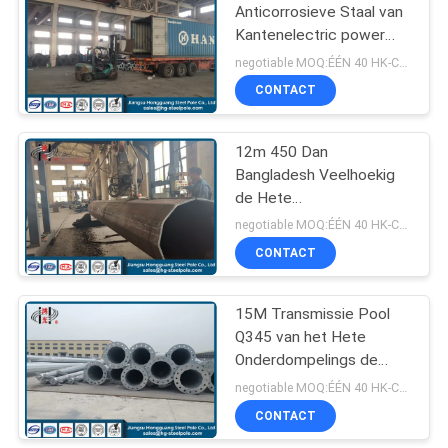
Anticorrosieve Staal van
Kantenelectric power
70
Pool voor Transmissielijn
negotiable MOQ:ÉÉN 40 HK-CONTAINER
CONTACT
Telecommunicatietoren
12m 450 Dan
Bangladesh Veelhoekig
de Hete
Onderdompelings
negotiable MOQ:ÉÉN 40 HK-CONTAINER
Gegalvaniseerd Staal van
CONTACT
60
Elektromachtspool
15M Transmissie Pool
Staalnut Polen
Q345 van het Hete
Onderdompelings de
Gegalvaniseerde Staal
negotiable MOQ:ÉÉN 40 HK-CONTAINER
Twee Segmenten
CONTACT
Overlappingstype