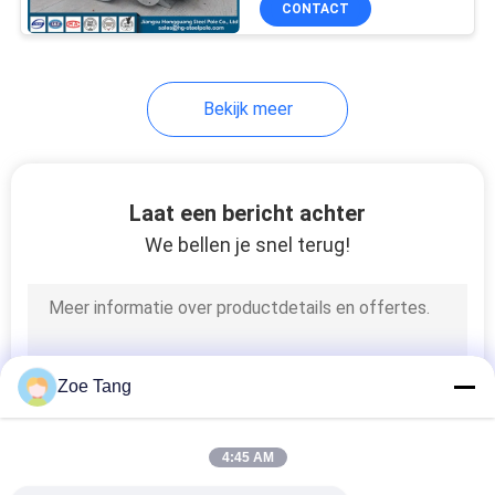
CONTACT
62
Pool Q345 45m
hoge mast lichtmast
Bekijk meer
Laat een bericht achter
We bellen je snel terug!
31
Openluchtstraatlantaar
Zoe Tang
4:45 AM
51