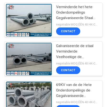
Verminderde het hete
118
Onderdompelings
Gegalvaniseerde Staal
Straat lichtmasten
Elektromacht Pool Q345
negotiable MOQ:ÉÉN 40 HK-CONTAINER
voor Transmissielijn
CONTACT
Galvaniseerde de staal
Verminderde
Veelhoekige de
44
Machtstransmissie Polen
negotiable MOQ:ÉÉN 40 HK-CONTAINER
van Q235 met Hete
CONTACT
Vloed Lichte Polen
Onderdompeling 15m
69KV van de de Hete
Onderdompelings de
Gegalvaniseerde
Transmissie van
negotiable MOQ:ÉÉN 40 HK-CONTAINER
elektromachtspool Lijn