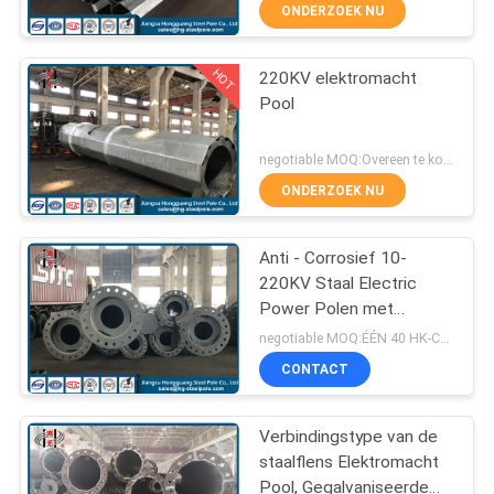
ONDERZOEK NU
FABRIEKSREIS
HOT
220KV elektromacht
140
Pool
KWALITEITSCONTROLE
Machtstransmissie
negotiable MOQ:Overeen te komen
Polen
CONTACTEER
ONDERZOEK NU
ONS
Anti - Corrosief 10-
220KV Staal Electric
NIEUWS
Power Polen met
100
Flensplaat Q345
negotiable MOQ:ÉÉN 40 HK-CONTAINER
VERZOEK
Gegalvaniseerd
CONTACT
OM EEN
Staal Pool
CITAAT
Verbindingstype van de
staalflens Elektromacht
Pool, Gegalvaniseerde