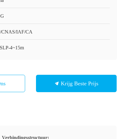
na
HG
O/CNAS/IAF/CA
SLP-4~15m
Ons
Krijg Beste Prijs
Verbindingsstructuur: