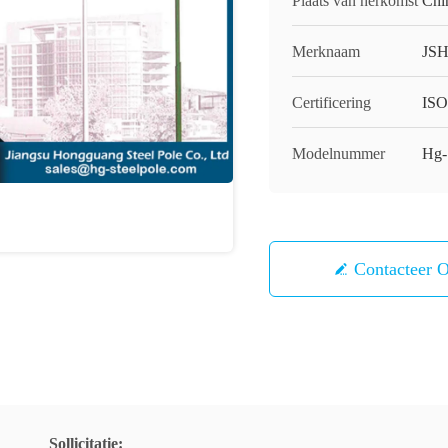
Plaats van herkomst
Chi
Merknaam
JS
Certificering
IS
Modelnummer
Hg-
Contacteer 
Sollicitatie: