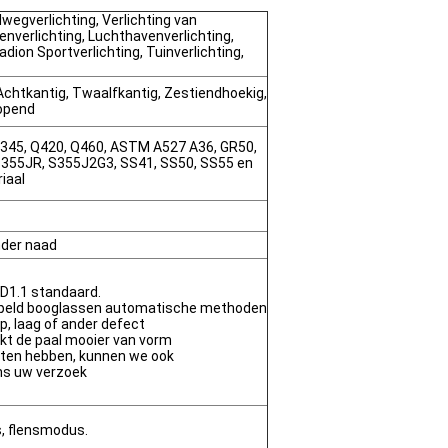
wegverlichting, Verlichting van
nverlichting, Luchthavenverlichting,
adion Sportverlichting, Tuinverlichting,
Achtkantig, Twaalfkantig, Zestiendhoekig,
lopend
345, Q420, Q460, ASTM A527 A36, GR50,
 S355JR, S355J2G3, SS41, SS50, SS55 en
iaal
der naad
 D1.1 standaard.
peld booglassen automatische methoden
ap, laag of ander defect
kt de paal mooier van vorm
isten hebben, kunnen we ook
ns uw verzoek
, flensmodus.