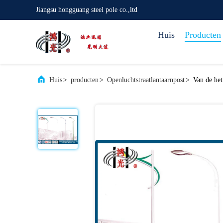
Jiangsu hongguang steel pole co.,ltd
Huis
Producten
Huis
>
producten
>
Openluchtstraatlantaarnpost
>
Van de het