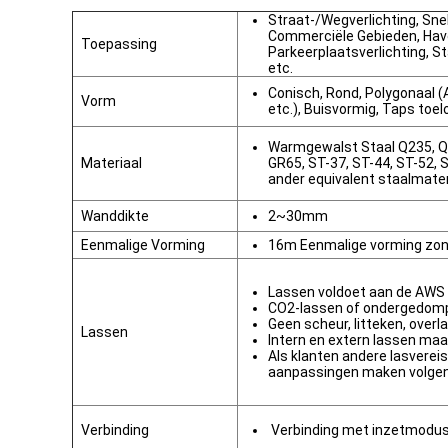
Straat-/Wegverlichting, Snel
Commerciële Gebieden, Have
Toepassing
Parkeerplaatsverlichting, St
etc.
Conisch, Rond, Polygonaal (
Vorm
etc.), Buisvormig, Taps toe
Warmgewalst Staal Q235, Q
Materiaal
GR65, ST-37, ST-44, ST-52,
ander equivalent staalmater
Wanddikte
2~30mm
Eenmalige Vorming
16m Eenmalige vorming zon
Lassen voldoet aan de AWS
CO2-lassen of ondergedom
Geen scheur, litteken, overl
Lassen
Intern en extern lassen maa
Als klanten andere lasvere
aanpassingen maken volge
Verbinding
Verbinding met inzetmodus