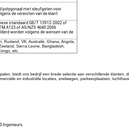
d/polygonaal met sleufgaten voor
gens de vereisten van de klant.
nese standaard GB/T 13912-2002 of
TM A123 of AS/NZS 4680:2006
lderd worden volgens de wensen van de
an, Rusland, VK, Australië, Ghana, Angola,
Zeeland, Sierra Leone, Bangladesh,
Congo, etc.
alen, biedt ons bedrijf een brede selectie aan verschillende klanten, di
rciële en industriële locaties, snelwegen, parkeerplaatsen, luchthaven
D Ingenieurs