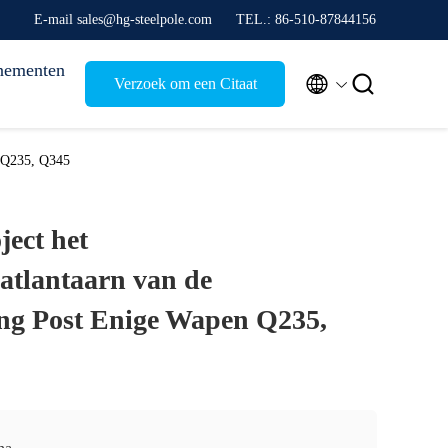
E-mail sales@hg-steelpole.com
TEL.: 86-510-87844156
nementen


Verzoek om een Citaat
n Q235, Q345
ject het
atlantaarn van de
ting Post Enige Wapen Q235,