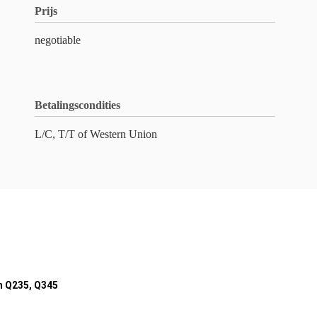
Prijs
negotiable
Betalingscondities
L/C, T/T of Western Union
m Q235, Q345