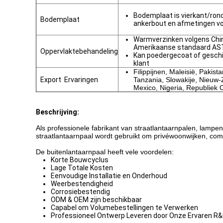
Bodemplaat is vierkant/ron
Bodemplaat
ankerbout en afmetingen vol
Warmverzinken volgens Chi
Amerikaanse standaard AS
Oppervlaktebehandeling
Kan poedergecoat of geschi
klant
Filippijnen, Maleisië, Pakist
Export Ervaringen
Tanzania, Slowakije, Nieuw-
Mexico, Nigeria, Republiek 
Beschrijving:
Als professionele fabrikant van straatlantaarnpalen, lampenp
straatlantaarnpaal wordt gebruikt om privéwoonwijken, comme
De buitenlantaarnpaal heeft vele voordelen:
Korte Bouwcyclus
Lage Totale Kosten
Eenvoudige Installatie en Onderhoud
Weerbestendigheid
Corrosiebestendig
ODM & OEM zijn beschikbaar
Capabel om Volumebestellingen te Verwerken
Professioneel Ontwerp Leveren door Onze Ervaren R&