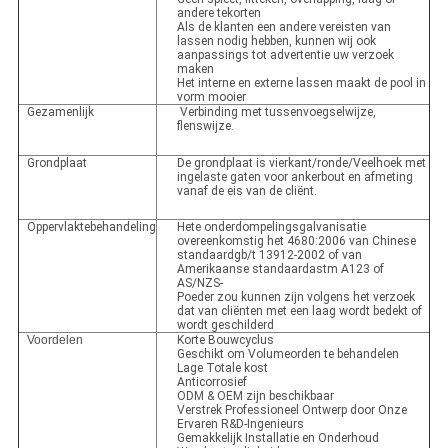
andere tekorten
Als de klanten een andere vereisten van
lassen nodig hebben, kunnen wij ook
aanpassings tot advertentie uw verzoek
maken
Het interne en externe lassen maakt de pool in
vorm mooier
Gezamenlijk
Verbinding met tussenvoegselwijze,
flenswijze.
Grondplaat
De grondplaat is vierkant/ronde/Veelhoek met
ingelaste gaten voor ankerbout en afmeting
vanaf de eis van de cliënt.
Oppervlaktebehandeling
Hete onderdompelingsgalvanisatie
overeenkomstig het 4680:2006 van Chinese
standaardgb/t 13912-2002 of van
Amerikaanse standaardastm A123 of
AS/NZS-
Poeder zou kunnen zijn volgens het verzoek
dat van cliënten met een laag wordt bedekt of
wordt geschilderd
Voordelen
Korte Bouwcyclus
Geschikt om Volumeorden te behandelen
Lage Totale kost
Anticorrosief
ODM & OEM zijn beschikbaar
Verstrek Professioneel Ontwerp door Onze
Ervaren R&D-Ingenieurs
Gemakkelijk Installatie en Onderhoud