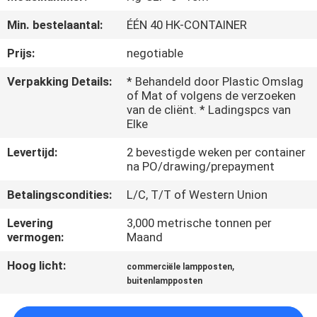
Min. bestelaantal:
ÉÉN 40 HK-CONTAINER
FABRIEKSREIS
Prijs:
negotiable
KWALITEITSCONTROLE
Verpakking Details:
* Behandeld door Plastic Omslag
of Mat of volgens de verzoeken
van de cliënt. * Ladingspcs van
CONTACTEER
Elke
ONS
Levertijd:
2 bevestigde weken per container
na PO/drawing/prepayment
NIEUWS
Betalingscondities:
L/C, T/T of Western Union
Levering
3,000 metrische tonnen per
VERZOEK
vermogen:
Maand
OM EEN
Hoog licht:
,
commerciële lampposten
CITAAT
buitenlampposten