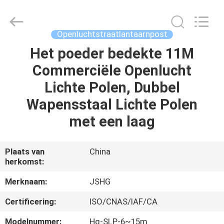
Jiangsu
hongguang
steel
pole
co.,ltd.
Openluchtstraatlantaarnpost
All
Rights
Reserved.
Het poeder bedekte 11M
HUIS
Commerciële Openlucht
PRODUCTEN
Lichte Polen, Dubbel
Wapensstaal Lichte Polen
VIDEOS
met een laag
VR-
Plaats van
China
herkomst:
SHOW
Merknaam:
JSHG
ONGEVEER
Certificering:
ISO/CNAS/IAF/CA
ONS
Modelnummer:
Hg-SLP-6~15m