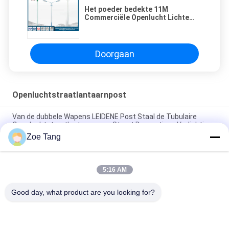
Het poeder bedekte 11M
Commerciële Openlucht Lichte
Polen, Dubbel Wapensstaal Lichte
Polen met een laag
Doorgaan
Openluchtstraatlantaarnpost
Van de dubbele Wapens LEIDENE Post Staal de Tubulaire
Openluchtstraatlantaarn voor Straat Decoratieve Verlichting
Zoe Tang
Q235 om de Openluchtlamp Pool van de Straatlantaarn Post,
Decoratieve Tuin
5:16 AM
Ce keurde Kegel500w Vierkante EN 40/BS 5649 van Weg Lichte
Pool goed
Good day, what product are you looking for?
populaire categorieën
Alle