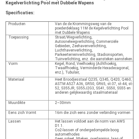
Kegelverlichting Pool met Dubbele Wapens
Specificaties:
Producten
Van de de Krommingsweg van de
poederdeklaag 11M de Kegelverlichting Pool
met Dubbele Wapens
Toepassing
Straat/Wegverlichting,
Autosnelwegverlichting, Commerciële
Gebieden, Zeehavenverlichting,
Luchthavenverlichting,
Parkeerterreinverlichting, Stadionsporten,
Tuinverlichting, enz. die aansteken aansteken.
Vorm
Kegel, Rond, Veelhoekig (Achthoekig,
Twaalfhoekig, Verminderde Hexadecagonal,
enz.), Tubulair,
Materiaal
Heet Broodjesstaal Q235, Q345, Q420, Q460,
ASTM A527 A36, GR50, GR65, st-37, st-44, st-
52, S355JR, S355J2G3, SS41, SS50, SS55 en
anderen gelijkwaardig staalmateriaal
Muurdikte
2~30mm
Eens zich Vormt
16m die zich eens zonder verbinding vormen
Lassen
Het lassen voldoet aan de norm van AWS
D1.1.
Co2-lassen of ondergedompelde boog
automethodes
Geen spleet, litteken, overlapping, laag of