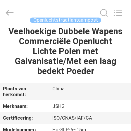
Jiangsu
hongguang
steel
pole
co.,ltd.
Openluchtstraatlantaarnpost
All
Rights
Reserved.
Veelhoekige Dubbele Wapens
HUIS
Commerciële Openlucht
PRODUCTEN
Lichte Polen met
Galvanisatie/Met een laag
VIDEOS
bedekt Poeder
VR-
Plaats van
China
herkomst:
SHOW
Merknaam:
JSHG
ONGEVEER
Certificering:
ISO/CNAS/IAF/CA
ONS
Modelnummer:
Hg-SLP-6~15m