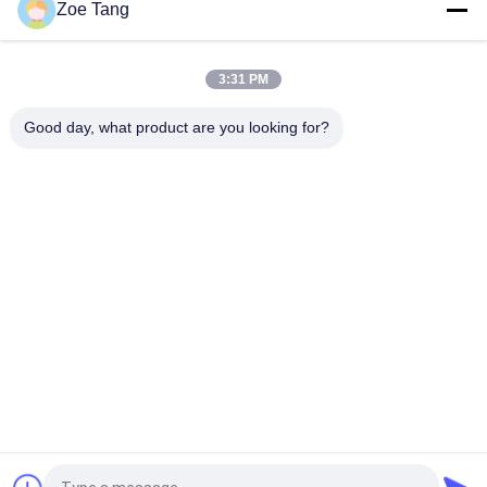
Zoe Tang
Q235 om de Openluchtlamp Pool van de Straatlantaarn Post,
Decoratieve Tuin
3:31 PM
Ce keurde Kegel500w Vierkante EN 40/BS 5649 van Weg Lichte
Pool goed
Good day, what product are you looking for?
populaire categorieën
Alle
Staal Tubulaire Pool
Elektromacht Pool
Machtstransmissie 
Gegalvaniseerd 
Polen
Staal Pool
Staal Elektrische 
De Structuren Van 
Pool
Het 
Hulpkantoorstaal
Telecommunicatietorens
Staalnut Polen