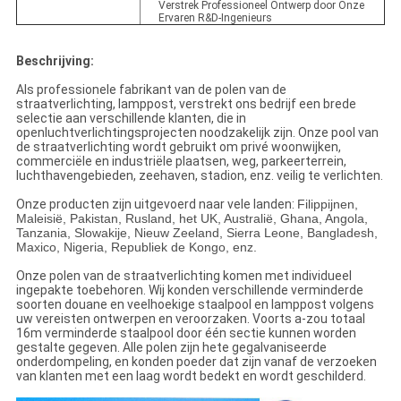
Verstrek Professioneel Ontwerp door Onze
Ervaren R&D-Ingenieurs
Beschrijving:
Als professionele fabrikant van de polen van de
straatverlichting, lamppost, verstrekt ons bedrijf een brede
selectie aan verschillende klanten, die in
openluchtverlichtingsprojecten noodzakelijk zijn. Onze pool van
de straatverlichting wordt gebruikt om privé woonwijken,
commerciële en industriële plaatsen, weg, parkeerterrein,
luchthavengebieden, zeehaven, stadion, enz. veilig te verlichten.
Onze producten zijn uitgevoerd naar vele landen:
Filippijnen,
Maleisië, Pakistan, Rusland, het UK, Australië, Ghana, Angola,
Tanzania, Slowakije, Nieuw Zeeland, Sierra Leone, Bangladesh,
Maxico, Nigeria, Republiek de Kongo, enz.
Onze polen van de straatverlichting komen met individueel
ingepakte toebehoren. Wij konden verschillende verminderde
soorten douane en veelhoekige staalpool en lamppost volgens
uw vereisten ontwerpen en veroorzaken. Voorts a-zou totaal
16m verminderde staalpool door één sectie kunnen worden
gestalte gegeven. Alle polen zijn hete gegalvaniseerde
onderdompeling, en konden poeder dat zijn vanaf de verzoeken
van klanten met een laag wordt bedekt en wordt geschilderd.