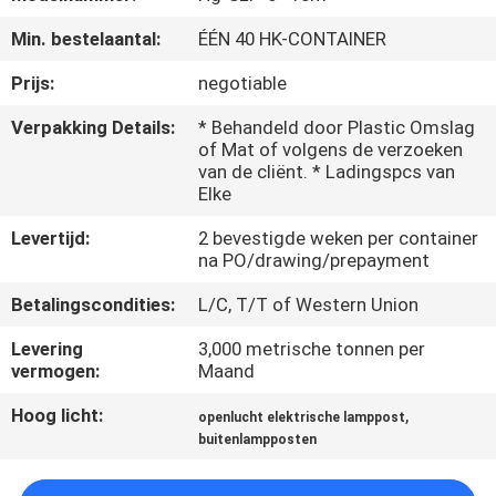
Min. bestelaantal:
ÉÉN 40 HK-CONTAINER
FABRIEKSREIS
Prijs:
negotiable
KWALITEITSCONTROLE
Verpakking Details:
* Behandeld door Plastic Omslag
of Mat of volgens de verzoeken
van de cliënt. * Ladingspcs van
CONTACTEER
Elke
ONS
Levertijd:
2 bevestigde weken per container
na PO/drawing/prepayment
NIEUWS
Betalingscondities:
L/C, T/T of Western Union
Levering
3,000 metrische tonnen per
VERZOEK
vermogen:
Maand
OM EEN
Hoog licht:
,
openlucht elektrische lamppost
CITAAT
buitenlampposten