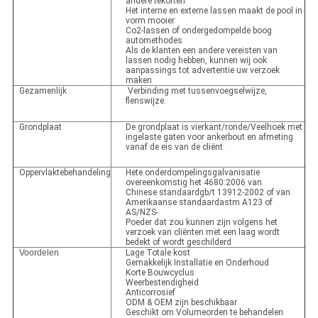
andere tekorten
Het interne en externe lassen maakt de pool in
vorm mooier
Co2-lassen of ondergedompelde boog
automethodes
Als de klanten een andere vereisten van
lassen nodig hebben, kunnen wij ook
aanpassings tot advertentie uw verzoek
maken
Gezamenlijk
Verbinding met tussenvoegselwijze,
flenswijze.
Grondplaat
De grondplaat is vierkant/ronde/Veelhoek met
ingelaste gaten voor ankerbout en afmeting
vanaf de eis van de cliënt.
Oppervlaktebehandeling
Hete onderdompelingsgalvanisatie
overeenkomstig het 4680:2006 van
Chinese standaardgb/t 13912-2002 of van
Amerikaanse standaardastm A123 of
AS/NZS-
Poeder dat zou kunnen zijn volgens het
verzoek van cliënten met een laag wordt
bedekt of wordt geschilderd
Voordelen
Lage Totale kost
Gemakkelijk Installatie en Onderhoud
Korte Bouwcyclus
Weerbestendigheid
Anticorrosief
ODM & OEM zijn beschikbaar
Geschikt om Volumeorden te behandelen