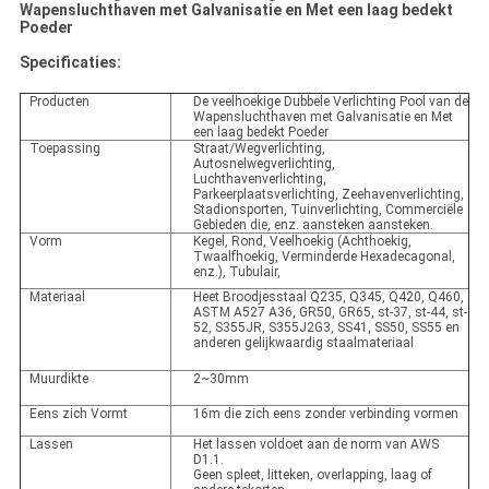
Wapensluchthaven met Galvanisatie en Met een laag bedekt
Poeder
Specificaties:
Producten
De veelhoekige Dubbele Verlichting Pool van de
Wapensluchthaven met Galvanisatie en Met
een laag bedekt Poeder
Toepassing
Straat/Wegverlichting,
Autosnelwegverlichting,
Luchthavenverlichting,
Parkeerplaatsverlichting, Zeehavenverlichting,
Stadionsporten, Tuinverlichting, Commerciële
Gebieden die, enz. aansteken aansteken.
Vorm
Kegel, Rond, Veelhoekig (Achthoekig,
Twaalfhoekig, Verminderde Hexadecagonal,
enz.), Tubulair,
Materiaal
Heet Broodjesstaal Q235, Q345, Q420, Q460,
ASTM A527 A36, GR50, GR65, st-37, st-44, st-
52, S355JR, S355J2G3, SS41, SS50, SS55 en
anderen gelijkwaardig staalmateriaal
Muurdikte
2~30mm
Eens zich Vormt
16m die zich eens zonder verbinding vormen
Lassen
Het lassen voldoet aan de norm van AWS
D1.1.
Geen spleet, litteken, overlapping, laag of