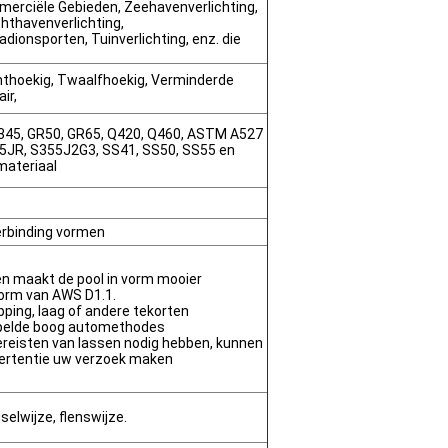
merciële Gebieden, Zeehavenverlichting,
hthavenverlichting,
adionsporten, Tuinverlichting, enz. die
chthoekig, Twaalfhoekig, Verminderde
ir,
345, GR50, GR65, Q420, Q460, ASTM A527
355JR, S355J2G3, SS41, SS50, SS55 en
materiaal
erbinding vormen
en maakt de pool in vorm mooier
norm van AWS D1.1.
apping, laag of andere tekorten
pelde boog automethodes
ereisten van lassen nodig hebben, kunnen
vertentie uw verzoek maken
elwijze, flenswijze.