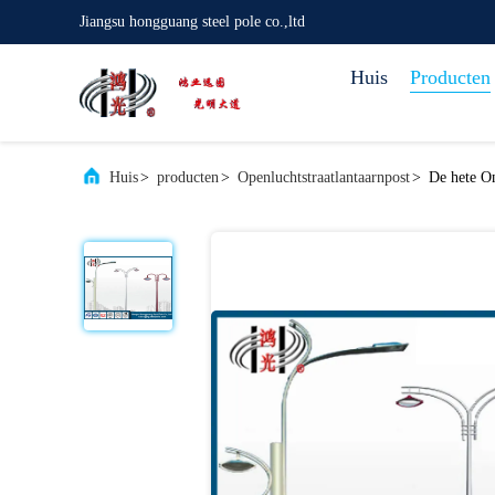
Jiangsu hongguang steel pole co.,ltd
Huis
Producten
Huis
>
producten
>
Openluchtstraatlantaarnpost
>
De hete On