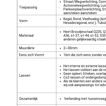
Straat/Wegverlichting, Com
Autosnelwegverlichting, Luc
Toepassing
Parkeerplaatsverlichting, St
aansteken aansteken.
Kegel, Rond, Veelhoekig (A
Vorm
Hexadecagonal, enz.), Tubula
Heet Broodjesstaal Q235, Q
Materiaal
A36, st-37, st-44, st-52, S
anderen gelijkwaardig staal
Muurdikte
2~30mm
Eens zich Vormt
16m die zich eens zonder v
Het interne en externe lass
Het lassen voldoet aan de 
Geen spleet, litteken, overl
Lassen
Co2-lassen of ondergedom
Als de klanten een andere v
wij ook aanpassings tot ad
Gezamenlijk
Verbinding met tussenvoegs