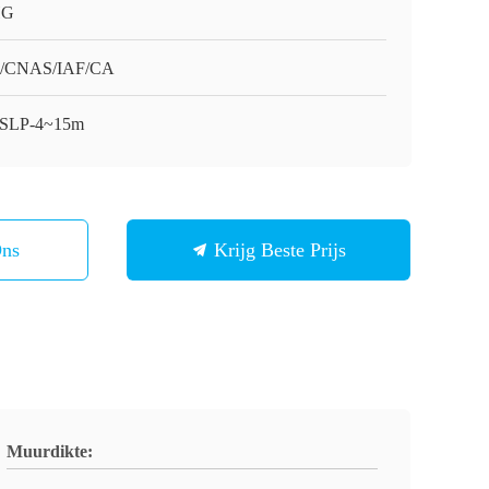
HG
O/CNAS/IAF/CA
SLP-4~15m
Ons
Krijg Beste Prijs
Muurdikte: