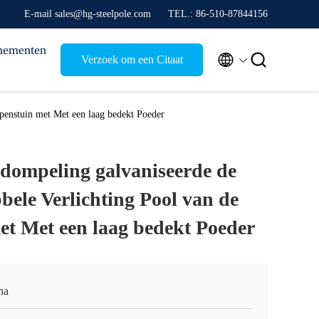
E-mail sales@hg-steelpole.com
TEL.: 86-510-87844156
nementen


Verzoek om een Citaat
penstuin met Met een laag bedekt Poeder
dompeling galvaniseerde de
bele Verlichting Pool van de
t Met een laag bedekt Poeder
na