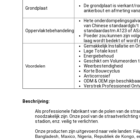
De grondplaat is vierkant/r
Grondplaat
ankerbout en afmeting vanaf
Hete onderdompelingsgalva
van Chinese standaardgb/t
Oppervlaktebehandeling
standaardastm A123 of AS
Poeder zou kunnen zijn volg
laag wordt bedekt of wordt 
Gemakkelijk Installatie en 
Lage Totale kost
Energiebehoud
Geschikt om Volumeorden t
Voordelen
Weerbestendigheid
Korte Bouwcyclus
Anticorrosief
ODM & OEM zijn beschikbaa
Verstrek Professioneel Ont
Beschrijving:
Als professionele fabrikant van de polen van de straa
noodzakelijk zijn. Onze pool van de straatverlichti
stadion, enz. veilig te verlichten.
Onze producten zijn uitgevoerd naar vele landen:
Fil
Bangladesh, Maxico, Nigeria, Republiek de Kongo, e