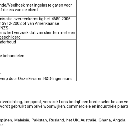
onde/Veelhoek met ingelaste gaten voor
 de eis van de cliënt.
nisatie overeenkomstig het 4680:2006
 13912-2002 of van Amerikaanse
/NZS-
ens het verzoek dat van cliënten met een
geschilderd
Onderhoud
e behandelen
r
werp door Onze Ervaren R&D-Ingenieurs
tverlichting, lamppost, verstrekt ons bedrijf een brede selectie aan ve
ng wordt gebruikt om privé woonwijken, commerciële en industriële plaa
ippijnen, Maleisië, Pakistan, Rusland, het UK, Australië, Ghana, Angola
nz.