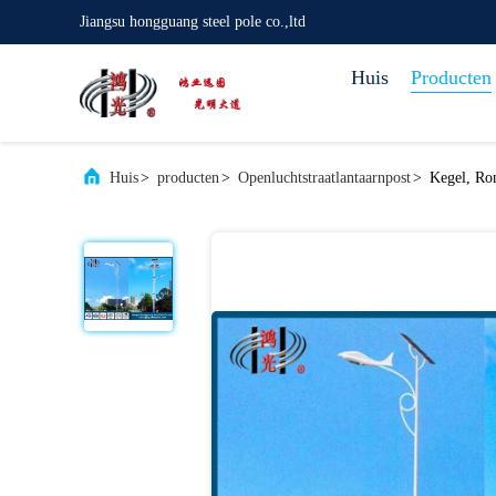
Jiangsu hongguang steel pole co.,ltd
Huis
Producten
Huis
>
producten
>
Openluchtstraatlantaarnpost
>
Kegel, Ro