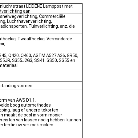
enluchtstraat LEIDENE Lamppost met
verlichting aan
osnelwegverlichting, Commerciële
ng, Luchthavenverlichting,
tadionsporten, Tuinverlichting, enz. die
chthoekig, Twaalfhoekig, Verminderde
ir,
345, Q420, Q460, ASTM A527 A36, GR50,
S355JR, S355J2G3, SS41, SS50, SS55 en
materiaal
erbinding vormen
norm van AWS D1.1.
pelde boog automethodes
apping, laag of andere tekorten
en maakt de pool in vorm mooier
ereisten van lassen nodig hebben, kunnen
vertentie uw verzoek maken