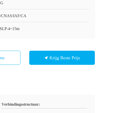
HG
O/CNAS/IAF/CA
SLP-4~15m
Ons
Krijg Beste Prijs
Verbindingsstructuur: