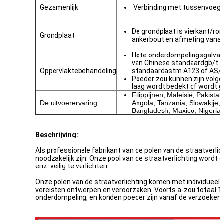
Gezamenlijk
Verbinding met tussenvoegs
De grondplaat is vierkant/r
Grondplaat
ankerbout en afmeting vanaf
Hete onderdompelingsgalva
van Chinese standaardgb/t
Oppervlaktebehandeling
standaardastm A123 of AS
Poeder zou kunnen zijn volg
laag wordt bedekt of wordt 
Filippijnen, Maleisië, Pakist
De uitvoerervaring
Angola, Tanzania, Slowakije
Bangladesh, Maxico, Nigeria
Beschrijving:
Als professionele fabrikant van de polen van de straatverli
noodzakelijk zijn. Onze pool van de straatverlichting word
enz. veilig te verlichten.
Onze polen van de straatverlichting komen met individuee
vereisten ontwerpen en veroorzaken. Voorts a-zou totaal 
onderdompeling, en konden poeder zijn vanaf de verzoeken