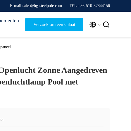
E-mail sales@hg-steelpole.com
TEL.: 86-510-87844156
nementen


Verzoek om een Citaat
paneel
 Openlucht Zonne Aangedreven
penluchtlamp Pool met
na