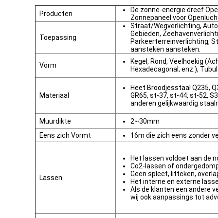
De zonne-energie dreef Op
Producten
Zonnepaneel voor Openlucht
Straat/Wegverlichting, Aut
Gebieden, Zeehavenverlichti
Toepassing
Parkeerterreinverlichting, S
aansteken aansteken.
Kegel, Rond, Veelhoekig (A
Vorm
Hexadecagonal, enz.), Tubula
Heet Broodjesstaal Q235, Q
Materiaal
GR65, st-37, st-44, st-52, 
anderen gelijkwaardig staal
Muurdikte
2~30mm
Eens zich Vormt
16m die zich eens zonder v
Het lassen voldoet aan de 
Co2-lassen of ondergedom
Geen spleet, litteken, overl
Lassen
Het interne en externe lass
Als de klanten een andere v
wij ook aanpassings tot ad