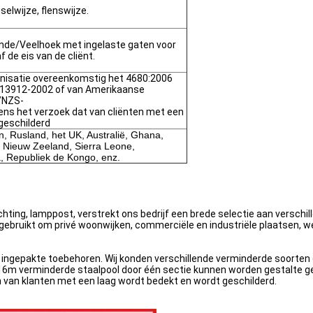
elwijze, flenswijze.
onde/Veelhoek met ingelaste gaten voor
 de eis van de cliënt.
nisatie overeenkomstig het 4680:2006
 13912-2002 of van Amerikaanse
/NZS-
ens het verzoek dat van cliënten met een
geschilderd
an, Rusland, het UK, Australië, Ghana,
, Nieuw Zeeland, Sierra Leone,
, Republiek de Kongo, enz.
chting, lamppost, verstrekt ons bedrijf een brede selectie aan verschil
t gebruikt om privé woonwijken, commerciële en industriële plaatsen, 
l ingepakte toebehoren. Wij konden verschillende verminderde soorte
16m verminderde staalpool door één sectie kunnen worden gestalte geg
 van klanten met een laag wordt bedekt en wordt geschilderd.