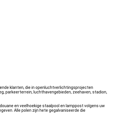
lende klanten, die in openluchtverlichtingsprojecten
weg, parkeerterrein, luchthavengebieden, zeehaven, stadion,
n douane en veelhoekige staalpool en lamppost volgens uw
even. Alle polen zijn hete gegalvaniseerde die