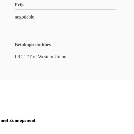
Prijs
negotiable
Betalingscondities
L/C, T/T of Western Union
t met Zonnepaneel