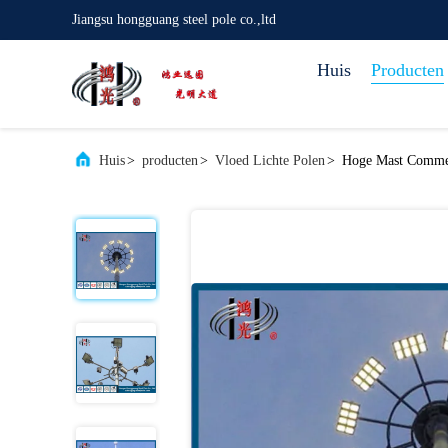
Jiangsu hongguang steel pole co.,ltd
Huis
Producten
Huis
>
producten
>
Vloed Lichte Polen
>
Hoge Mast Commerc