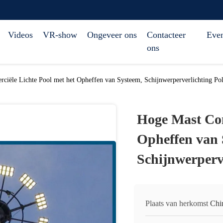
Videos
VR-show
Ongeveer ons
Contacteer
Eve
ons
iële Lichte Pool met het Opheffen van Systeem, Schijnwerperverlichting Po
Hoge Mast Com
Opheffen van 
Schijnwerperv
Plaats van herkomst
Chi