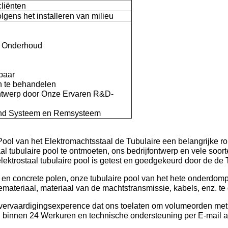
liënten
olgens het installeren van milieu
en Onderhoud
baar
 te behandelen
Ontwerp door Onze Ervaren R&D-
fend Systeem en Remsysteem
l van het Elektromachtsstaal de Tubulaire een belangrijke rol 
l tubulaire pool te ontmoeten, ons bedrijfontwerp en vele soort
lektrostaal tubulaire pool is getest en goedgekeurd door de de
n en concrete polen, onze tubulaire pool van het hete onderdom
iemateriaal, materiaal van de machtstransmissie, kabels, enz. te
& vervaardigingsexperence dat ons toelaten om volumeorden met 
wij binnen 24 Werkuren en technische ondersteuning per E-mail 