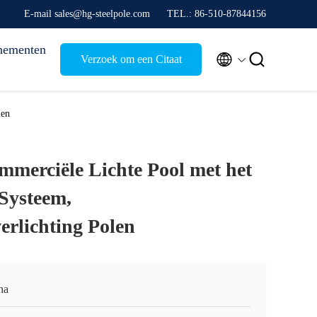
E-mail sales@hg-steelpole.com
TEL.: 86-510-87844156
nementen


Verzoek om een Citaat
len
merciële Lichte Pool met het
Systeem,
erlichting Polen
na