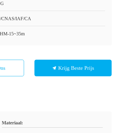
HG
O/CNAS/IAF/CA
-HM-15~35m
Ons
Krijg Beste Prijs
Materiaal: