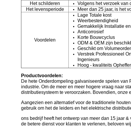
Het schilderen
Volgens het verzoek van c
Het levensperiode
Meer dan 25 jaar, is het v
Lage Totale kost
Weerbestendigheid
Gemakkelijk Installatie 
Anticorrosief
Korte Bouwcyclus
Voordelen
ODM & OEM zijn beschik
Geschikt om Volumeorden
Verstrek Professioneel 
Ingenieurs
Hoog - kwaliteits Ophef
Productvoordelen:
De hete Onderdompeling galvaniseerde spelen van Poo
industrie. Om de meer en meer hogere vraag naar staa
distributiesysteem te veroorzaken. Bovendien, onze e
Aangezien een alternatief voor de traditionele houte
gebruik om het de leiders en het elektrische distribut
ons bedrijf heeft het ontwerp van meer dan 15 jaar 
de betere dienst voor klanten te verlenen, beloven 