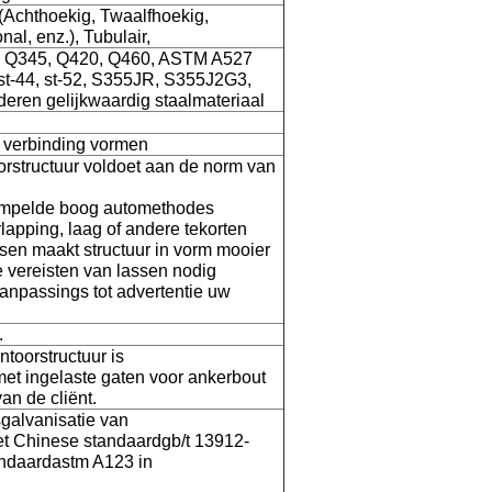
(Achthoekig, Twaalfhoekig,
l, enz.), Tubulair,
, Q345, Q420, Q460, ASTM A527
st-44, st-52, S355JR, S355J2G3,
ren gelijkwaardig staalmateriaal
 verbinding vormen
orstructuur voldoet aan de norm van
ompelde boog automethodes
rlapping, laag of andere tekorten
ssen maakt structuur in vorm mooier
 vereisten van lassen nodig
anpassings tot advertentie uw
.
toorstructuur is
met ingelaste gaten voor ankerbout
an de cliënt.
galvanisatie van
met Chinese standaardgb/t 13912-
ndaardastm A123 in