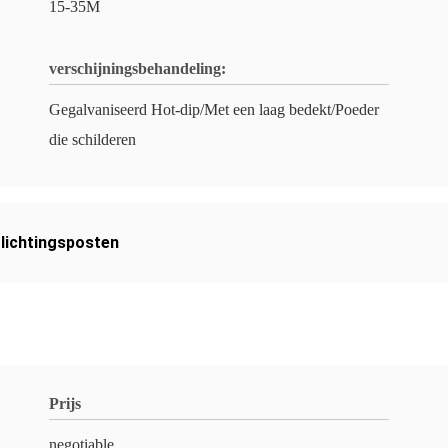
15-35M
verschijningsbehandeling:
Gegalvaniseerd Hot-dip/Met een laag bedekt/Poeder
die schilderen
lichtingsposten
Prijs
negotiable