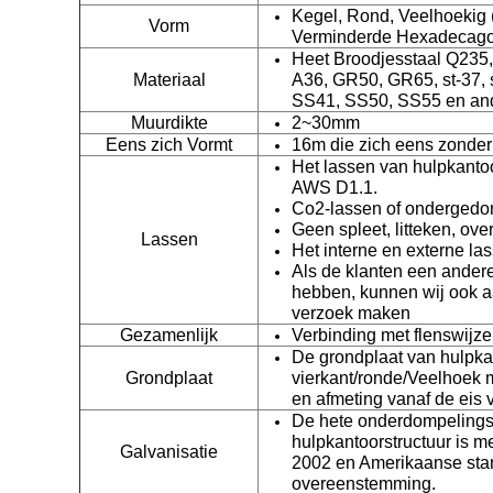
Kegel, Rond, Veelhoekig 
Vorm
Verminderde Hexadecagona
Heet Broodjesstaal Q235
Materiaal
A36, GR50, GR65, st-37, 
SS41, SS50, SS55 en ande
Muurdikte
2~30mm
Eens zich Vormt
16m die zich eens zonder
Het lassen van hulpkanto
AWS D1.1.
Co2-lassen of onderged
Geen spleet, litteken, ove
Lassen
Het interne en externe la
Als de klanten een andere
hebben, kunnen wij ook a
verzoek maken
Gezamenlijk
Verbinding met flenswijze
De grondplaat van hulpkan
Grondplaat
vierkant/ronde/Veelhoek 
en afmeting vanaf de eis v
De hete onderdompelings
hulpkantoorstructuur is 
Galvanisatie
2002 en Amerikaanse sta
overeenstemming.