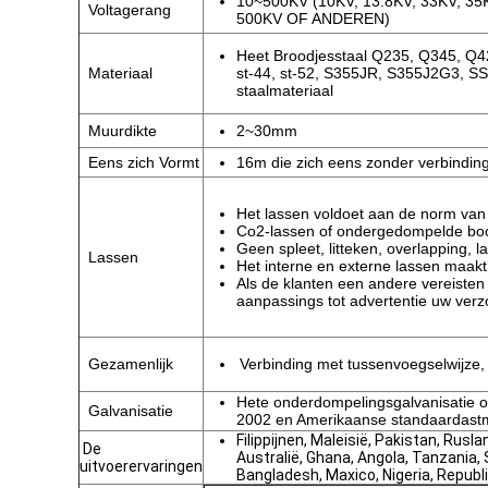
10~500KV (10KV, 13.8KV, 33KV, 35K
Voltagerang
500KV OF ANDEREN)
Heet Broodjesstaal Q235, Q345, Q4
Materiaal
st-44, st-52, S355JR, S355J2G3, SS
staalmateriaal
Muurdikte
2~30mm
Eens zich Vormt
16m die zich eens zonder verbindin
Het lassen voldoet aan de norm va
Co2-lassen of ondergedompelde bo
Geen spleet, litteken, overlapping, l
Lassen
Het interne en externe lassen maakt
Als de klanten een andere vereisten
aanpassings tot advertentie uw ver
Gezamenlijk
Verbinding met tussenvoegselwijze, 
Hete onderdompelingsgalvanisatie 
Galvanisatie
2002 en Amerikaanse standaardast
Filippijnen, Maleisië, Pakistan, Rusla
De
Australië, Ghana, Angola, Tanzania, 
uitvoerervaringen
Bangladesh, Maxico, Nigeria, Republi