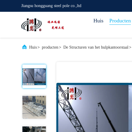
Jiangsu hongguang steel pole co.,ltd
Huis
Producten
Huis
>
producten
>
De Structuren van het hulpkantoorstaal
>