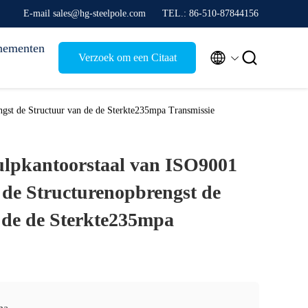
E-mail sales@hg-steelpole.com
TEL.: 86-510-87844156
nementen


Verzoek om een Citaat
gst de Structuur van de de Sterkte235mpa Transmissie
ulpkantoorstaal van ISO9001
de Structurenopbrengst de
 de de Sterkte235mpa