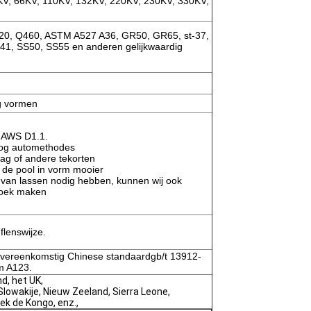
V, 66KV, 110KV, 132KV, 220KV, 230KV, 330KV,
20, Q460, ASTM A527 A36, GR50, GR65, st-37,
41, SS50, SS55 en anderen gelijkwaardig
g vormen
n AWS D1.1.
og automethodes
aag of andere tekorten
 de pool in vorm mooier
 van lassen nodig hebben, kunnen wij ook
zoek maken
flenswijze.
overeenkomstig Chinese standaardgb/t 13912-
m A123.
nd, het UK,
Slowakije, Nieuw Zeeland, Sierra Leone,
ek de Kongo, enz.,