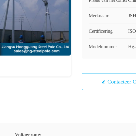
Plaats van herkomst
Chi
Merknaam
JS
Certificering
IS
Modelnummer
Hg-
Contacteer 
Voltagerang: