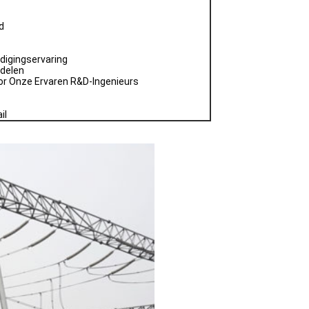
d
digingservaring
ndelen
or Onze Ervaren R&D-Ingenieurs
il