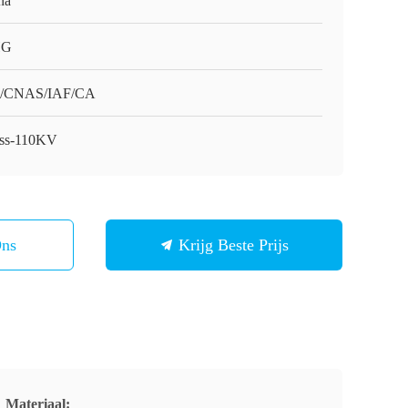
na
HG
O/CNAS/IAF/CA
ss-110KV
Ons
Krijg Beste Prijs
Materiaal: