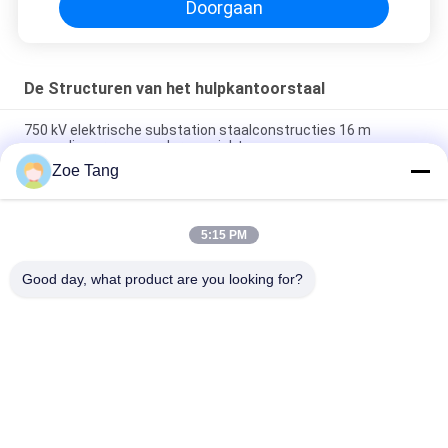
Doorgaan
De Structuren van het hulpkantoorstaal
750 kV elektrische substation staalconstructies 16 m
eenmalig vormen zonder gewricht
Zoe Tang
Het elektrohulpkantoor Gegalvaniseerde Lassen van Co2 van
de Staalstructuur
5:15 PM
220KV Gemakkelijke Installatie en het Onderhoud van staal de
Elektroswitchyard
Good day, what product are you looking for?
populaire categorieën
Alle
Staal Tubulaire Pool
Elektromacht Pool
Machtstransmissie 
Gegalvaniseerd 