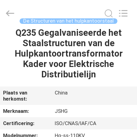
Jiangsu
hongguang
steel
pole
co.,ltd.
De Structuren van het hulpkantoorstaal
All
Rights
Reserved.
Q235 Gegalvaniseerde het
HUIS
Staalstructuren van de
PRODUCTEN
Hulpkantoortransformator
Kader voor Elektrische
VIDEOS
Distributielijn
VR-
Plaats van
China
herkomst:
SHOW
Merknaam:
JSHG
ONGEVEER
Certificering:
ISO/CNAS/IAF/CA
ONS
Modelnummer:
Hg-ss-110KV