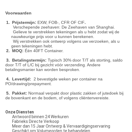
Voorwaarden
1. Prijstermijn:
EXW, FOB-, CFR OF CIF
.
Verschepende zeehaven: De Zeehaven van Shanghai.
Gelieve te verstrekken tekeningen als u hebt zodat wij de
nauwkeurige prijs voor u kunnen berekenen.
Wij verstrekken ook ontwerp volgens uw verzoeken, als u
geen tekeningen hebt.
2. MOQ:
Één 40FT Container.
3. Betalingstermijn:
Typisch 30% door T/T als storting, saldo
door T/T of L/C bij gezicht vóór verzending. Andere
betalingsmanier kan worden besproken.
4. Levertijd:
2 bevestigde weken per container na
PO/drawing/prepayment.
5. Pakket:
Normaal verpakt door plastic zakken of jutedoek bij
de bovenkant en de bodem, of volgens cliëntenvereiste.
Onze Diensten
Antwoord binnen 24 Werkuren
Fabrieks Directe Verkoop
Meer dan 15 Jaar Ontwerp & Vervaardigingservaring
Geschikt om Volumeorden te behandelen