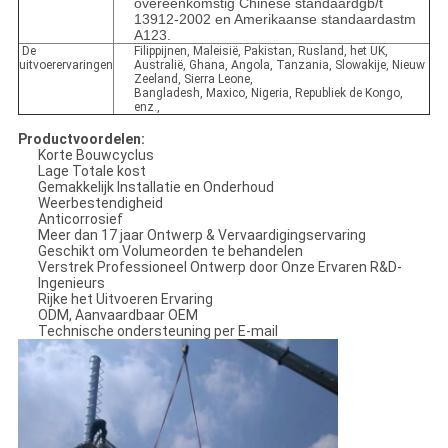
overeenkomstig Chinese standaardgb/t
13912-2002 en Amerikaanse standaardastm
A123.
De
Filippijnen, Maleisië, Pakistan, Rusland, het UK,
uitvoerervaringen
Australië, Ghana, Angola, Tanzania, Slowakije, Nieuw
Zeeland, Sierra Leone,
Bangladesh, Maxico, Nigeria, Republiek de Kongo,
enz.,
Productvoordelen:
Korte Bouwcyclus
Lage Totale kost
Gemakkelijk Installatie en Onderhoud
Weerbestendigheid
Anticorrosief
Meer dan 17 jaar Ontwerp & Vervaardigingservaring
Geschikt om Volumeorden te behandelen
Verstrek Professioneel Ontwerp door Onze Ervaren R&D-
Ingenieurs
Rijke het Uitvoeren Ervaring
ODM, Aanvaardbaar OEM
Technische ondersteuning per E-mail