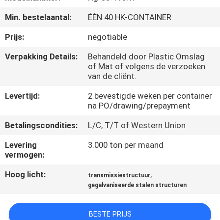
Min. bestelaantal:
ÉÉN 40 HK-CONTAINER
FABRIEKSREIS
Prijs:
negotiable
KWALITEITSCONTROLE
Verpakking Details:
Behandeld door Plastic Omslag
of Mat of volgens de verzoeken
van de cliënt.
CONTACTEER
Levertijd:
2 bevestigde weken per container
ONS
na PO/drawing/prepayment
Betalingscondities:
L/C, T/T of Western Union
NIEUWS
Levering
3.000 ton per maand
vermogen:
VERZOEK
Hoog licht:
,
transmissiestructuur
OM EEN
gegalvaniseerde stalen structuren
CITAAT
BESTE PRIJS