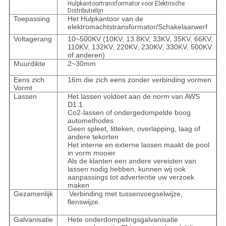
Hulpkantoortransformator voor Elektrische
Distributielijn
Toepassing
Het Hulpkantoor van de
elektromachtstransformator/Schakelaarwerf
Voltagerang
10~500KV (10KV, 13.8KV, 33KV, 35KV, 66KV,
110KV, 132KV, 220KV, 230KV, 330KV, 500KV
of anderen)
Muurdikte
2~30mm
Eens zich
16m die zich eens zonder verbinding vormen
Vormt
Lassen
Het lassen voldoet aan de norm van AWS
D1.1.
Co2-lassen of ondergedompelde boog
automethodes
Geen spleet, litteken, overlapping, laag of
andere tekorten
Het interne en externe lassen maakt de pool
in vorm mooier
Als de klanten een andere vereisten van
lassen nodig hebben, kunnen wij ook
aanpassings tot advertentie uw verzoek
maken
Gezamenlijk
Verbinding met tussenvoegselwijze,
flenswijze.
Galvanisatie
Hete onderdompelingsgalvanisatie