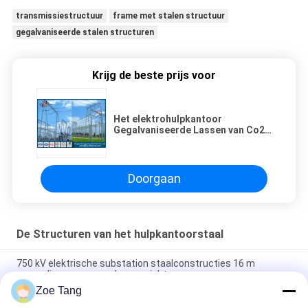
transmissiestructuur
frame met stalen structuur
gegalvaniseerde stalen structuren
Krijg de beste prijs voor
Het elektrohulpkantoor
Gegalvaniseerde Lassen van Co2
van de Staalstructuur
Doorgaan
De Structuren van het hulpkantoorstaal
750 kV elektrische substation staalconstructies 16 m
eenmalig vormen zonder gewricht
Zoe Tang
Het elektrohulpkantoor Gegalvaniseerde Lassen van Co2 van