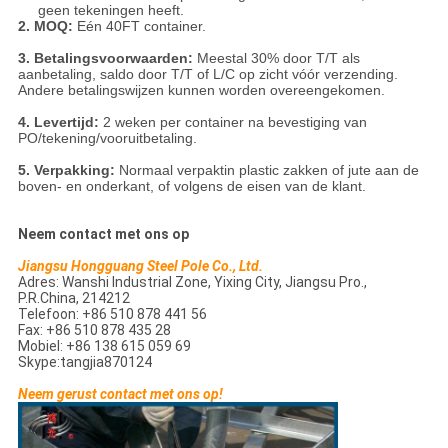
geen tekeningen heeft.
2. MOQ:
Eén 40FT container.
3. Betalingsvoorwaarden:
Meestal 30% door T/T als
aanbetaling, saldo door T/T of L/C op zicht vóór verzending.
Andere betalingswijzen kunnen worden overeengekomen.
4. Levertijd:
2 weken per container na bevestiging van
PO/tekening/vooruitbetaling.
5. Verpakking:
Normaal verpaktin plastic zakken of jute aan de
boven- en onderkant, of volgens de eisen van de klant.
Neem contact met ons op
Jiangsu Hongguang Steel Pole Co., Ltd.
Adres: Wanshi Industrial Zone, Yixing City, Jiangsu Pro.,
P.R.China, 214212
Telefoon: +86 510 878 441 56
Fax: +86 510 878 435 28
Mobiel: +86 138 615 059 69
Skype:tangjia870124
Neem gerust contact met ons op!