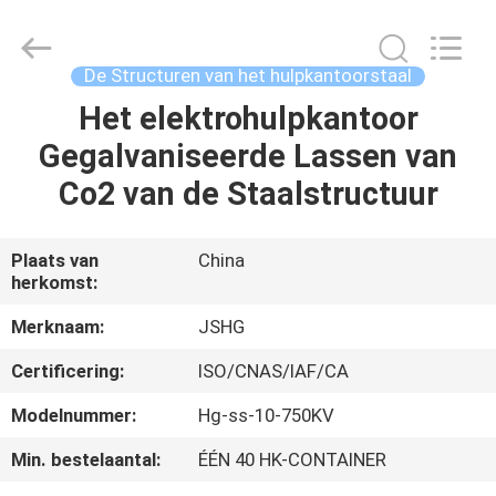
Jiangsu
hongguang
steel
pole
co.,ltd.
De Structuren van het hulpkantoorstaal
All
Rights
Reserved.
Het elektrohulpkantoor
HUIS
Gegalvaniseerde Lassen van
PRODUCTEN
Co2 van de Staalstructuur
VIDEOS
Plaats van
China
herkomst:
VR-
Merknaam:
JSHG
SHOW
Certificering:
ISO/CNAS/IAF/CA
Modelnummer:
Hg-ss-10-750KV
ONGEVEER
Min. bestelaantal:
ÉÉN 40 HK-CONTAINER
ONS