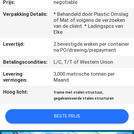
Prijs:
negotiable
FABRIEKSREIS
Verpakking Details:
* Behandeld door Plastic Omslag
of Mat of volgens de verzoeken
van de cliënt. * Ladingspcs van
KWALITEITSCONTROLE
Elke
Levertijd:
2 bevestigde weken per container
CONTACTEER
na PO/drawing/prepayment
ONS
Betalingscondities:
L/C, T/T of Western Union
Levering
3,000 metrische tonnen per
NIEUWS
vermogen:
Maand
Hoog licht:
,
frame met stalen structuur
VERZOEK
gegalvaniseerde stalen structuren
OM EEN
BESTE PRIJS
CITAAT