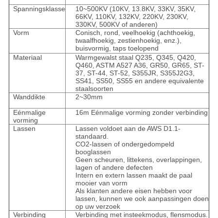
Spanningsklasse
10~500KV (10KV, 13.8KV, 33KV, 35KV,
66KV, 110KV, 132KV, 220KV, 230KV,
330KV, 500KV of anderen)
Vorm
Conisch, rond, veelhoekig (achthoekig,
twaalfhoekig, zestienhoekig, enz.),
buisvormig, taps toelopend
Materiaal
Warmgewalst staal Q235, Q345, Q420,
Q460, ASTM A527 A36, GR50, GR65, ST-
37, ST-44, ST-52, S355JR, S355J2G3,
SS41, SS50, SS55 en andere equivalente
staalsoorten
Wanddikte
2~30mm
Eénmalige
16m Eénmalige vorming zonder verbinding
vorming
Lassen
Lassen voldoet aan de AWS D1.1-
standaard.
CO2-lassen of ondergedompeld
booglassen
Geen scheuren, littekens, overlappingen,
lagen of andere defecten
Intern en extern lassen maakt de paal
mooier van vorm
Als klanten andere eisen hebben voor
lassen, kunnen we ook aanpassingen doen
op uw verzoek
Verbinding
Verbinding met insteekmodus, flensmodus.