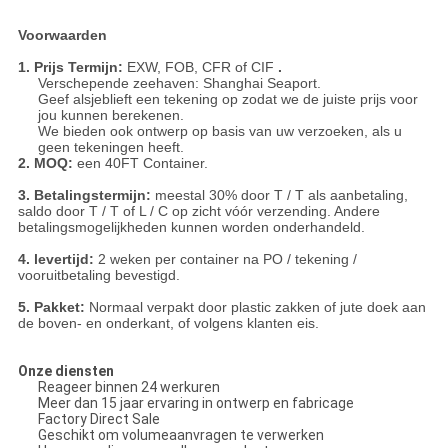
Voorwaarden
1. Prijs Termijn:
EXW, FOB, CFR of CIF
.
Verschepende zeehaven: Shanghai Seaport.
Geef alsjeblieft een tekening op zodat we de juiste prijs voor
jou kunnen berekenen.
We bieden ook ontwerp op basis van uw verzoeken, als u
geen tekeningen heeft.
2. MOQ:
een 40FT Container.
3. Betalingstermijn:
meestal 30% door T / T als aanbetaling,
saldo door T / T of L / C op zicht vóór verzending.
Andere
betalingsmogelijkheden kunnen worden onderhandeld.
4. levertijd:
2 weken per container na PO / tekening /
vooruitbetaling bevestigd.
5. Pakket:
Normaal verpakt door plastic zakken of jute doek aan
de boven- en onderkant, of volgens klanten eis.
Onze diensten
Reageer binnen 24 werkuren
Meer dan 15 jaar ervaring in ontwerp en fabricage
Factory Direct Sale
Geschikt om volumeaanvragen te verwerken