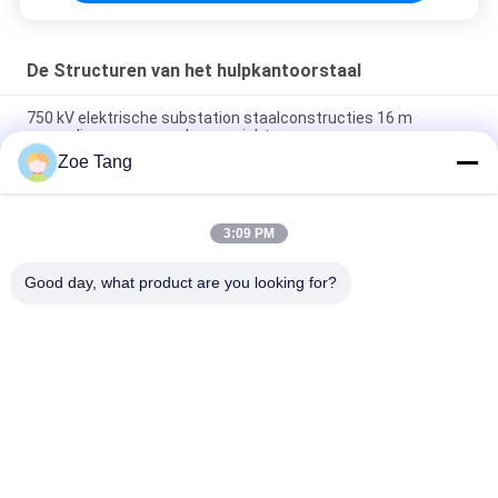
De Structuren van het hulpkantoorstaal
750 kV elektrische substation staalconstructies 16 m
eenmalig vormen zonder gewricht
Zoe Tang
Het elektrohulpkantoor Gegalvaniseerde Lassen van Co2 van
de Staalstructuur
3:09 PM
220KV Gemakkelijke Installatie en het Onderhoud van staal de
Elektroswitchyard
Good day, what product are you looking for?
populaire categorieën
Alle
Staal Tubulaire Pool
Elektromacht Pool
Machtstransmissie 
Gegalvaniseerd 
Polen
Staal Pool