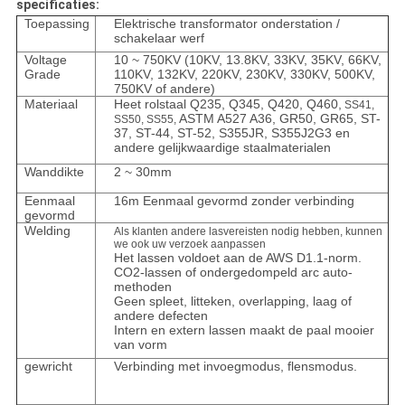
specificaties:
Toepassing
Elektrische transformator onderstation /
schakelaar werf
Voltage
10 ~ 750KV (10KV, 13.8KV, 33KV, 35KV, 66KV,
Grade
110KV, 132KV, 220KV, 230KV, 330KV, 500KV,
750KV of andere)
Materiaal
Heet rolstaal Q235, Q345, Q420, Q460,
SS41,
ASTM A527 A36, GR50, GR65, ST-
SS50, SS55,
37, ST-44, ST-52, S355JR, S355J2G3 en
andere gelijkwaardige staalmaterialen
Wanddikte
2 ~ 30mm
Eenmaal
16m Eenmaal gevormd zonder verbinding
gevormd
Welding
Als klanten andere lasvereisten nodig hebben, kunnen
we ook uw verzoek aanpassen
Het lassen voldoet aan de AWS D1.1-norm.
CO2-lassen of ondergedompeld arc auto-
methoden
Geen spleet, litteken, overlapping, laag of
andere defecten
Intern en extern lassen maakt de paal mooier
van vorm
gewricht
Verbinding met invoegmodus, flensmodus.