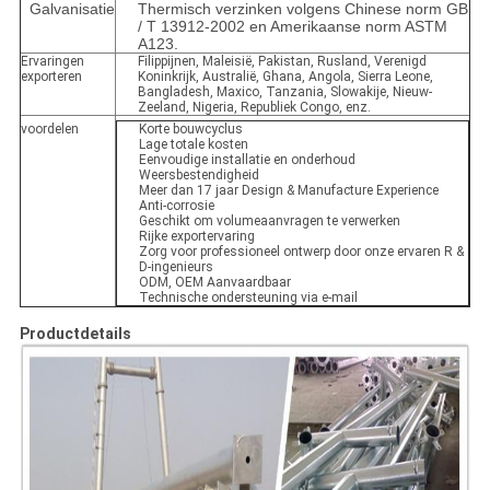
Galvanisatie
Thermisch verzinken volgens Chinese norm GB
/ T 13912-2002 en Amerikaanse norm ASTM
A123.
Ervaringen
Filippijnen, Maleisië, Pakistan, Rusland, Verenigd
exporteren
Koninkrijk, Australië, Ghana, Angola, Sierra Leone,
Bangladesh, Maxico, Tanzania, Slowakije, Nieuw-
Zeeland, Nigeria, Republiek Congo, enz.
voordelen
Korte bouwcyclus
Lage totale kosten
Eenvoudige installatie en onderhoud
Weersbestendigheid
Meer dan 17 jaar Design & Manufacture Experience
Anti-corrosie
Geschikt om volumeaanvragen te verwerken
Rijke exportervaring
Zorg voor professioneel ontwerp door onze ervaren R &
D-ingenieurs
ODM, OEM Aanvaardbaar
Technische ondersteuning via e-mail
Productdetails