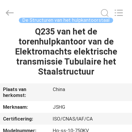
Jiangsu
hongguang
steel
pole
co.,ltd.
De Structuren van het hulpkantoorstaal
All
Rights
Reserved.
Q235 van het de
HUIS
torenhulpkantoor van de
PRODUCTEN
Elektromachts elektrische
transmissie Tubulaire het
VIDEOS
Staalstructuur
VR-
Plaats van
China
herkomst:
SHOW
Merknaam:
JSHG
ONGEVEER
Certificering:
ISO/CNAS/IAF/CA
ONS
Modelnummer:
Hg-ss-10-750KV