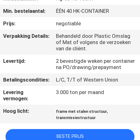
Min. bestelaantal:
ÉÉN 40 HK-CONTAINER
FABRIEKSREIS
Prijs:
negotiable
KWALITEITSCONTROLE
Verpakking Details:
Behandeld door Plastic Omslag
of Mat of volgens de verzoeken
van de cliënt.
CONTACTEER
Levertijd:
2 bevestigde weken per container
ONS
na PO/drawing/prepayment
Betalingscondities:
L/C, T/T of Western Union
NIEUWS
Levering
3.000 ton per maand
vermogen:
VERZOEK
Hoog licht:
,
frame met stalen structuur
OM EEN
transmissiestructuur
CITAAT
BESTE PRIJS