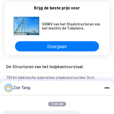
Krijg de beste prijs voor
500KV van het Staalstructuren van
het machts de Tubulaire
Hulpkantoor Lijn van de de
Elektromachtstransmissie
Doorgaan
De Structuren van het hulpkantoorstaal
750 kV elektrische substation staalconstructies 16 m
eenmalig vormen zonder gewricht
Zoe Tang
Het elektrohulpkantoor Gegalvaniseerde Lassen van Co2 van
de Staalstructuur
7:16 AM
220KV Gemakkelijke Installatie en het Onderhoud van staal de
Elektroswitchyard