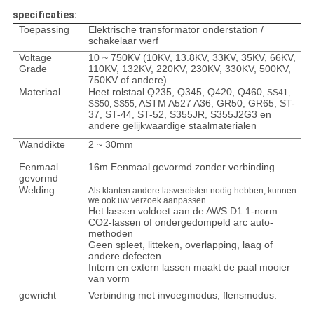
specificaties:
Toepassing
Elektrische transformator onderstation /
schakelaar werf
Voltage
10 ~ 750KV (10KV, 13.8KV, 33KV, 35KV, 66KV,
Grade
110KV, 132KV, 220KV, 230KV, 330KV, 500KV,
750KV of andere)
Materiaal
Heet rolstaal Q235, Q345, Q420, Q460,
SS41,
ASTM A527 A36, GR50, GR65, ST-
SS50, SS55,
37, ST-44, ST-52, S355JR, S355J2G3 en
andere gelijkwaardige staalmaterialen
Wanddikte
2 ~ 30mm
Eenmaal
16m Eenmaal gevormd zonder verbinding
gevormd
Welding
Als klanten andere lasvereisten nodig hebben, kunnen
we ook uw verzoek aanpassen
Het lassen voldoet aan de AWS D1.1-norm.
CO2-lassen of ondergedompeld arc auto-
methoden
Geen spleet, litteken, overlapping, laag of
andere defecten
Intern en extern lassen maakt de paal mooier
van vorm
gewricht
Verbinding met invoegmodus, flensmodus.