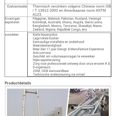
Galvanisatie
Thermisch verzinken volgens Chinese norm GB
/ T 13912-2002 en Amerikaanse norm ASTM
A123.
Ervaringen
Filippijnen, Maleisië, Pakistan, Rusland, Verenigd
exporteren
Koninkrijk, Australië, Ghana, Angola, Sierra Leone,
Bangladesh, Maxico, Tanzania, Slowakije, Nieuw-
Zeeland, Nigeria, Republiek Congo, enz.
voordelen
Korte bouwcyclus
Lage totale kosten
Eenvoudige installatie en onderhoud
Weersbestendigheid
Meer dan 17 jaar Design & Manufacture Experience
Anti-corrosie
Geschikt om volumeaanvragen te verwerken
Rijke exportervaring
Zorg voor professioneel ontwerp door onze ervaren R &
D-ingenieurs
ODM, OEM Aanvaardbaar
Technische ondersteuning via e-mail
Productdetails