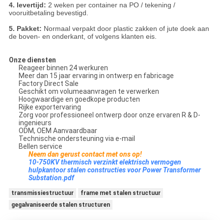
4. levertijd:
2 weken per container na PO / tekening /
vooruitbetaling bevestigd.
5. Pakket:
Normaal verpakt door plastic zakken of jute doek aan
de boven- en onderkant, of volgens klanten eis.
Onze diensten
Reageer binnen 24 werkuren
Meer dan 15 jaar ervaring in ontwerp en fabricage
Factory Direct Sale
Geschikt om volumeaanvragen te verwerken
Hoogwaardige en goedkope producten
Rijke exportervaring
Zorg voor professioneel ontwerp door onze ervaren R & D-
ingenieurs
ODM, OEM Aanvaardbaar
Technische ondersteuning via e-mail
Bellen service
Neem dan gerust contact met ons op!
10-750KV thermisch verzinkt elektrisch vermogen
hulpkantoor stalen constructies voor Power Transformer
Substation.pdf
transmissiestructuur
frame met stalen structuur
gegalvaniseerde stalen structuren