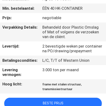
Min. bestelaantal:
ÉÉN 40 HK-CONTAINER
FABRIEKSREIS
Prijs:
negotiable
KWALITEITSCONTROLE
Verpakking Details:
Behandeld door Plastic Omslag
of Mat of volgens de verzoeken
van de cliënt.
CONTACTEER
Levertijd:
2 bevestigde weken per container
ONS
na PO/drawing/prepayment
Betalingscondities:
L/C, T/T of Western Union
NIEUWS
Levering
3.000 ton per maand
vermogen:
VERZOEK
Hoog licht:
,
frame met stalen structuur
OM EEN
transmissiestructuur
CITAAT
BESTE PRIJS