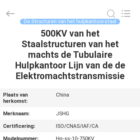
Jiangsu
hongguang
steel
pole
co.,ltd.
De Structuren van het hulpkantoorstaal
All
Rights
Reserved.
500KV van het
HUIS
Staalstructuren van het
PRODUCTEN
machts de Tubulaire
Hulpkantoor Lijn van de de
VIDEOS
Elektromachtstransmissie
VR-
Plaats van
China
herkomst:
SHOW
Merknaam:
JSHG
ONGEVEER
Certificering:
ISO/CNAS/IAF/CA
ONS
Modelnummer:
Hg-ss-10-750KV