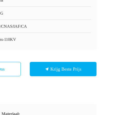
na
HG
O/CNAS/IAF/CA
ss-110KV
Ons
Krijg Beste Prijs
Materiaal: