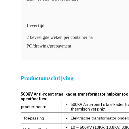
Levertijd
2 bevestigde weken per container na
PO/drawing/prepayment
Productomschrijving
500KV Anti-roest staal kader transformator hulpkantoor
specificaties:
500KV Anti-roest staal kader t
productnaam
thermisch verzinkt
Toepassing
Elektrische transformator onders
10 ~ 500KV (10KV, 13.8KV, 33K