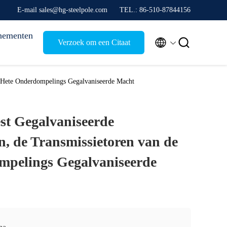
E-mail sales@hg-steelpole.com
TEL.: 86-510-87844156
nementen


Verzoek om een Citaat
de Hete Onderdompelings Gegalvaniseerde Macht
st Gegalvaniseerde
n, de Transmissietoren van de
mpelings Gegalvaniseerde