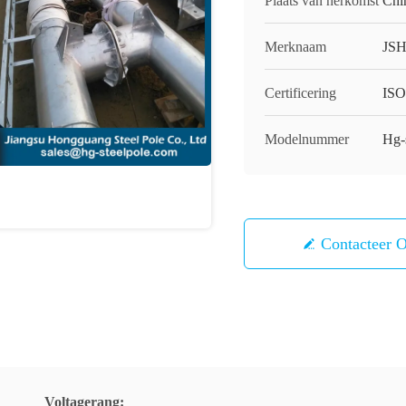
Plaats van herkomst
Chi
Merknaam
JS
Certificering
IS
Modelnummer
Hg-
Contacteer 
Voltagerang: