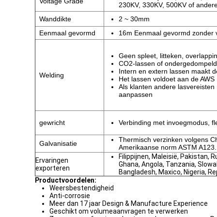
Voltage Grade
230KV, 330KV, 500KV of andere
Wanddikte
2 ~ 30mm
Eenmaal gevormd
16m Eenmaal gevormd zonder v
Geen spleet, litteken, overlappi
CO2-lassen of ondergedompeld
Intern en extern lassen maakt 
Welding
Het lassen voldoet aan de AWS
Als klanten andere lasvereiste
aanpassen
gewricht
Verbinding met invoegmodus, f
Thermisch verzinken volgens C
Galvanisatie
Amerikaanse norm ASTM A123.
Filippijnen, Maleisië, Pakistan, R
Ervaringen
Ghana, Angola, Tanzania, Slowak
exporteren
Bangladesh, Maxico, Nigeria, Re
Productvoordelen:
Weersbestendigheid
Anti-corrosie
Meer dan 17 jaar Design & Manufacture Experience
Geschikt om volumeaanvragen te verwerken