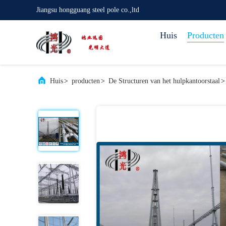
Jiangsu hongguang steel pole co.,ltd
Huis
Producten
Huis
>
producten
>
De Structuren van het hulpkantoorstaal
>