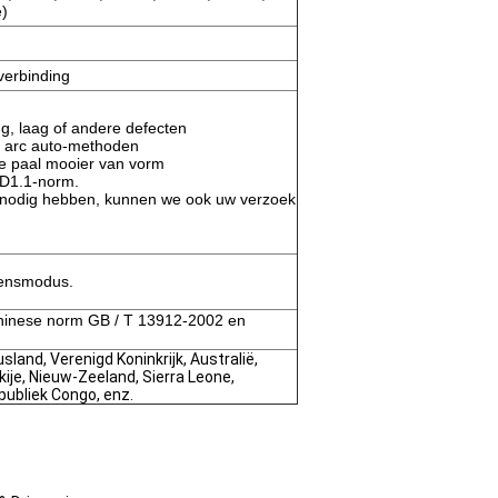
)
erbinding
ng, laag of andere defecten
 arc auto-methoden
de paal mooier van vorm
 D1.1-norm.
n nodig hebben, kunnen we ook uw verzoek
lensmodus.
hinese norm GB / T 13912-2002 en
usland, Verenigd Koninkrijk, Australië,
ije, Nieuw-Zeeland, Sierra Leone,
publiek Congo, enz.