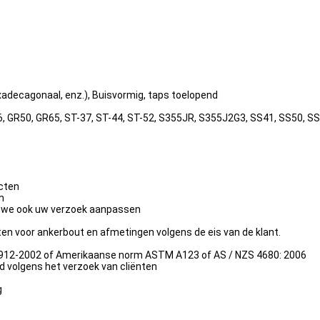
xadecagonaal, enz.), Buisvormig, taps toelopend
, GR50, GR65, ST-37, ST-44, ST-52, S355JR, S355J2G3, SS41, SS50, SS
ecten
m
en we ook uw verzoek aanpassen
ten voor ankerbout en afmetingen volgens de eis van de klant.
3912-2002 of Amerikaanse norm ASTM A123 of AS / NZS 4680: 2006
d volgens het verzoek van cliënten
g