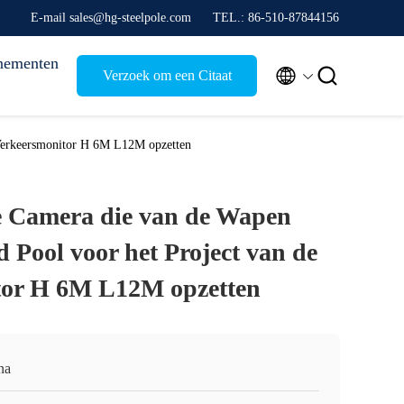
E-mail sales@hg-steelpole.com
TEL.: 86-510-87844156
nementen


Verzoek om een Citaat
 Verkeersmonitor H 6M L12M opzetten
e Camera die van de Wapen
d Pool voor het Project van de
tor H 6M L12M opzetten
na