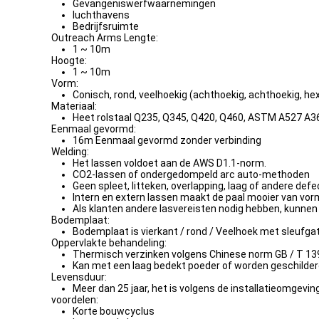
Gevangeniswerfwaarnemingen
luchthavens
Bedrijfsruimte
Outreach Arms Lengte:
1 ~ 10m
Hoogte:
1 ~ 10m
Vorm:
Conisch, rond, veelhoekig (achthoekig, achthoekig, he
Materiaal:
Heet rolstaal Q235, Q345, Q420, Q460, ASTM A527 A36
Eenmaal gevormd:
16m Eenmaal gevormd zonder verbinding
Welding:
Het lassen voldoet aan de AWS D1.1-norm.
CO2-lassen of ondergedompeld arc auto-methoden
Geen spleet, litteken, overlapping, laag of andere def
Intern en extern lassen maakt de paal mooier van vor
Als klanten andere lasvereisten nodig hebben, kunn
Bodemplaat:
Bodemplaat is vierkant / rond / Veelhoek met sleufga
Oppervlakte behandeling:
Thermisch verzinken volgens Chinese norm GB / T 1
Kan met een laag bedekt poeder of worden geschilder
Levensduur:
Meer dan 25 jaar, het is volgens de installatieomgevin
voordelen:
Korte bouwcyclus