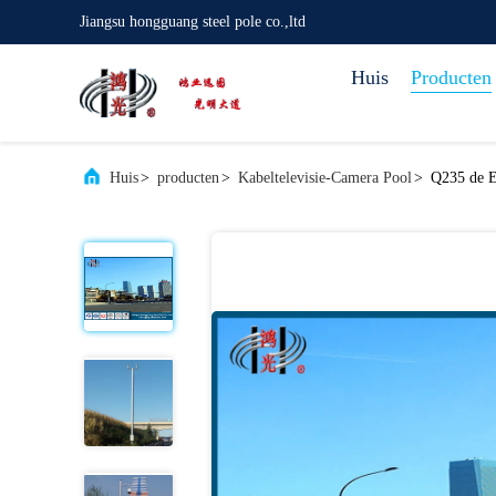
Jiangsu hongguang steel pole co.,ltd
Huis
Producten
Huis
>
producten
>
Kabeltelevisie-Camera Pool
>
Q235 de E