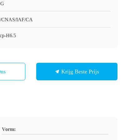
HG
O/CNAS/IAF/CA
cp-H6.5
Ons
Krijg Beste Prijs
Vorm: