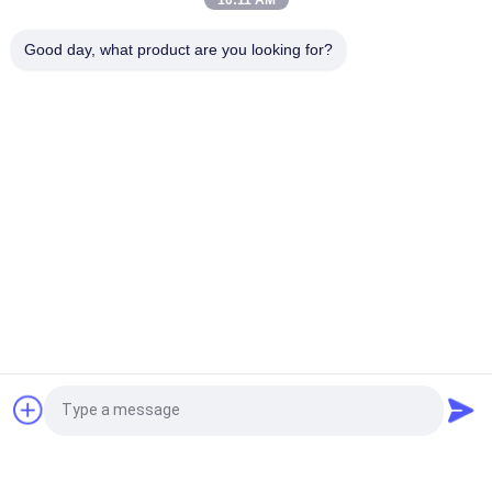
10:11 AM
Aanpasbare CCTV-camera met 120 km/uur windweerstand
Good day, what product are you looking for?
en 2 mm tot 30 mm dikte voor zware bewaking
populaire categorieën
Alle
Staal Tubulaire Pool
Elektromacht Pool
Machtstransmissie 
Gegalvaniseerd 
Polen
Staal Pool
Staal Elektrische 
De Structuren Van 
Pool
Het 
Hulpkantoorstaal
Telecommunicatietorens
Staalnut Polen
Vraag een offerte aan