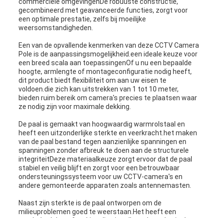
commerciële omgevingenDe robuuste constructie,
gecombineerd met geavanceerde functies, zorgt voor
een optimale prestatie, zelfs bij moeilijke
weersomstandigheden.
Een van de opvallende kenmerken van deze CCTV Camera
Pole is de aanpassingsmogelijkheid.een ideale keuze voor
een breed scala aan toepassingenOf u nu een bepaalde
hoogte, armlengte of montageconfiguratie nodig heeft,
dit product biedt flexibiliteit om aan uw eisen te
voldoen.die zich kan uitstrekken van 1 tot 10 meter,
bieden ruim bereik om camera's precies te plaatsen waar
ze nodig zijn voor maximale dekking.
De paal is gemaakt van hoogwaardig warmrolstaal en
heeft een uitzonderlijke sterkte en veerkracht.het maken
van de paal bestand tegen aanzienlijke spanningen en
spanningen zonder afbreuk te doen aan de structurele
integriteitDeze materiaalkeuze zorgt ervoor dat de paal
stabiel en veilig blijft en zorgt voor een betrouwbaar
ondersteuningssysteem voor uw CCTV-camera's en
andere gemonteerde apparaten zoals antennemasten.
Naast zijn sterkte is de paal ontworpen om de
milieuproblemen goed te weerstaan.Het heeft een