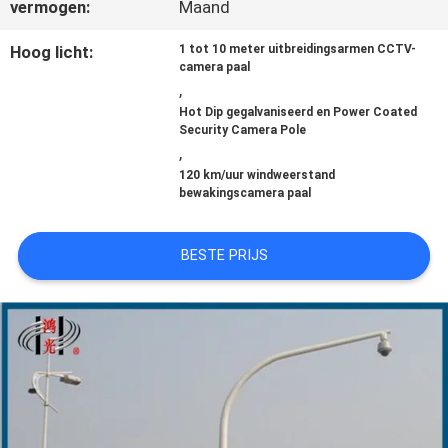
vermogen:
Maand
OM EEN
Hoog licht:
1 tot 10 meter uitbreidingsarmen CCTV-
camera paal
CITAAT
,
Hot Dip gegalvaniseerd en Power Coated
Security Camera Pole
SITEMAP
,
120 km/uur windweerstand
bewakingscamera paal
PRIVACYBELEID
BESTE PRIJS