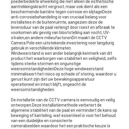
poederbedekte afwerking die niet alleen de esthetische
aantrekkingskracht vergroot, maar ook dient als een
beschermende barrière tegen corrosie en slijtageDeze
anti-corrosiebehandeling is van cruciaal belang voor
installaties in de buitenruimte, aangezien deze de
levensduur van de paal verlengt door roest en afbraak te
voorkomen als gevolg van blootstelling aan vocht, UV-
stralen,en andere milieufactorenDit maakt de CCTV
Camera Pole een uitstekende investering voor langdurig
gebruik in verschillende klimaten.
Windweerstand is een ander belangrijk kenmerk van dit
product.het waarborgen van stabiliteit en veiligheid, zelfs
tijdens sterke stormen en ongunstige
weersomstandighedenDeze hoge windweerstand
minimaliseert het risico op schade of storing, waardoor u
gerust kunt zijn dat uw bewakingsapparatuur
operationeel en intact blijft, ongeacht de
weersomstandigheden.
De installatie van de CCTV-camera is eenvoudig en veilig
ontworpen.Deze installatiemethode verbetert de
algemene stabiliteit van de paal en vermindert de kans op
beweging of kanteling, wat essentieel is voor het behoud
van een duidelijke en consistente
camerabeelden.waardoor het een praktische keuze is