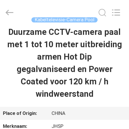
Jiangsu
hongguang
steel
pole
Kabeltelevisie-Camera Pool
co.,ltd.
All
Duurzame CCTV-camera paal
HUIS
Rights
Reserved.
met 1 tot 10 meter uitbreiding
PRODUCTEN
armen Hot Dip
gegalvaniseerd en Power
VIDEOS
Coated voor 120 km / h
windweerstand
VR-
SHOW
Place of Origin:
CHINA
ONGEVEER
Merknaam:
JHSP