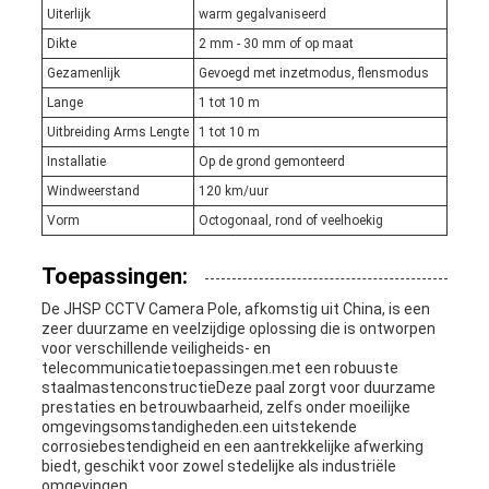
Uiterlijk
warm gegalvaniseerd
Dikte
2 mm - 30 mm of op maat
Gezamenlijk
Gevoegd met inzetmodus, flensmodus
Lange
1 tot 10 m
Uitbreiding Arms Lengte
1 tot 10 m
Installatie
Op de grond gemonteerd
Windweerstand
120 km/uur
Vorm
Octogonaal, rond of veelhoekig
Toepassingen:
De JHSP CCTV Camera Pole, afkomstig uit China, is een
zeer duurzame en veelzijdige oplossing die is ontworpen
voor verschillende veiligheids- en
telecommunicatietoepassingen.met een robuuste
staalmastenconstructieDeze paal zorgt voor duurzame
prestaties en betrouwbaarheid, zelfs onder moeilijke
omgevingsomstandigheden.een uitstekende
corrosiebestendigheid en een aantrekkelijke afwerking
biedt, geschikt voor zowel stedelijke als industriële
omgevingen.