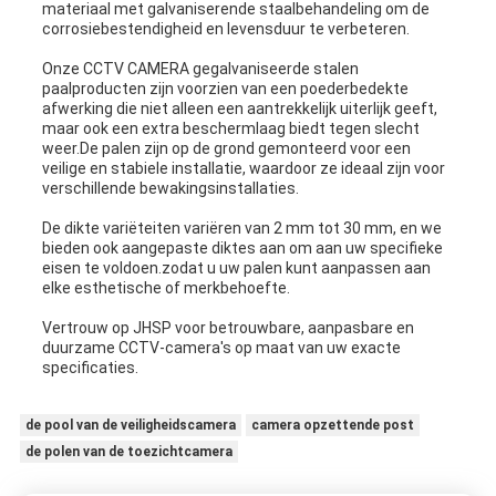
materiaal met galvaniserende staalbehandeling om de
corrosiebestendigheid en levensduur te verbeteren.
Onze CCTV CAMERA gegalvaniseerde stalen
paalproducten zijn voorzien van een poederbedekte
afwerking die niet alleen een aantrekkelijk uiterlijk geeft,
maar ook een extra beschermlaag biedt tegen slecht
weer.De palen zijn op de grond gemonteerd voor een
veilige en stabiele installatie, waardoor ze ideaal zijn voor
verschillende bewakingsinstallaties.
De dikte variëteiten variëren van 2 mm tot 30 mm, en we
bieden ook aangepaste diktes aan om aan uw specifieke
eisen te voldoen.zodat u uw palen kunt aanpassen aan
elke esthetische of merkbehoefte.
Vertrouw op JHSP voor betrouwbare, aanpasbare en
duurzame CCTV-camera's op maat van uw exacte
specificaties.
de pool van de veiligheidscamera
camera opzettende post
de polen van de toezichtcamera