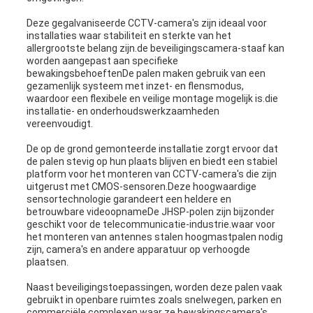
Deze gegalvaniseerde CCTV-camera's zijn ideaal voor
installaties waar stabiliteit en sterkte van het
allergrootste belang zijn.de beveiligingscamera-staaf kan
worden aangepast aan specifieke
bewakingsbehoeftenDe palen maken gebruik van een
gezamenlijk systeem met inzet- en flensmodus,
waardoor een flexibele en veilige montage mogelijk is.die
installatie- en onderhoudswerkzaamheden
vereenvoudigt.
De op de grond gemonteerde installatie zorgt ervoor dat
de palen stevig op hun plaats blijven en biedt een stabiel
platform voor het monteren van CCTV-camera's die zijn
uitgerust met CMOS-sensoren.Deze hoogwaardige
sensortechnologie garandeert een heldere en
betrouwbare videoopnameDe JHSP-polen zijn bijzonder
geschikt voor de telecommunicatie-industrie.waar voor
het monteren van antennes stalen hoogmastpalen nodig
zijn, camera's en andere apparatuur op verhoogde
plaatsen.
Naast beveiligingstoepassingen, worden deze palen vaak
gebruikt in openbare ruimtes zoals snelwegen, parken en
commerciële complexen,waar ze bewakingscamera's