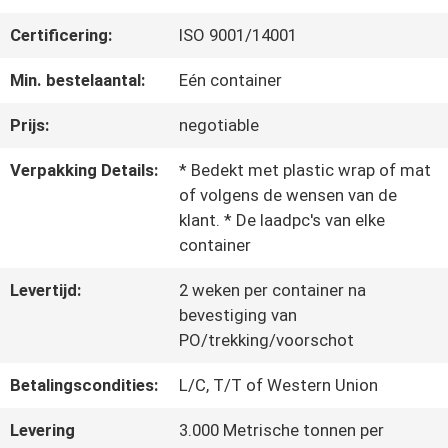
ONS
Certificering:
ISO 9001/14001
Min. bestelaantal:
Eén container
FABRIEKSREIS
Prijs:
negotiable
Verpakking Details:
* Bedekt met plastic wrap of mat
KWALITEITSCONTROLE
of volgens de wensen van de
klant. * De laadpc's van elke
container
CONTACTEER
Levertijd:
2 weken per container na
ONS
bevestiging van
PO/trekking/voorschot
NIEUWS
Betalingscondities:
L/C, T/T of Western Union
Levering
3.000 Metrische tonnen per
VERZOEK