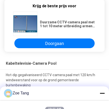
Krijg de beste prijs voor
Duurzame CCTV-camera paal met
1 tot 10 meter uitbreiding armen
Hot Dip gegalvaniseerd en Power
Coated voor 120 km / h
windweerstand
Doorgaan
Kabeltelevisie-Camera Pool
Hot-dip gegalvaniseerd CCTV-camera paal met 120 km/h
windweerstand voor op de grond gemonteerde
buitenbewaking
Zoe Tang
Duurzame CCTV-camera paal met 1 tot 10 meter uitbreiding
armen Hot Dip gegalvaniseerd en Power Coated voor 120 km /
h windweerstand