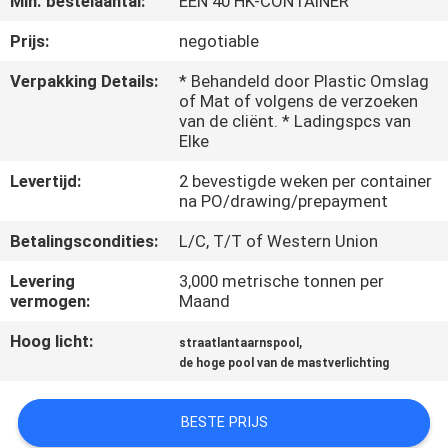
Min. bestelaantal:
ÉÉN 40 HK-CONTAINER
FABRIEKSREIS
Prijs:
negotiable
Verpakking Details:
* Behandeld door Plastic Omslag
of Mat of volgens de verzoeken
KWALITEITSCONTROLE
van de cliënt. * Ladingspcs van
Elke
CONTACTEER
Levertijd:
2 bevestigde weken per container
ONS
na PO/drawing/prepayment
Betalingscondities:
L/C, T/T of Western Union
NIEUWS
Levering
3,000 metrische tonnen per
vermogen:
Maand
VERZOEK
Hoog licht:
,
straatlantaarnspool
OM EEN
de hoge pool van de mastverlichting
CITAAT
BESTE PRIJS