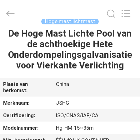
Jiangsu
hongguang
steel
pole
co.,ltd.
Hoge mast lichtmast
All
Rights
Reserved.
De Hoge Mast Lichte Pool van
HUIS
de achthoekige Hete
PRODUCTEN
Onderdompelingsgalvanisatie
voor Vierkante Verlichting
VIDEOS
Plaats van
China
herkomst:
VR-
SHOW
Merknaam:
JSHG
Certificering:
ISO/CNAS/IAF/CA
ONGEVEER
Modelnummer:
Hg-HM-15~35m
ONS