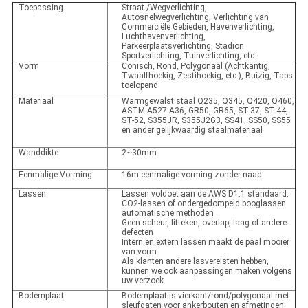
Toepassing
Straat-/Wegverlichting,
Autosnelwegverlichting, Verlichting van
Commerciële Gebieden, Havenverlichting,
Luchthavenverlichting,
Parkeerplaatsverlichting, Stadion
Sportverlichting, Tuinverlichting, etc.
Vorm
Conisch, Rond, Polygonaal (Achtkantig,
Twaalfhoekig, Zestihoekig, etc.), Buizig, Taps
toelopend
Materiaal
Warmgewalst staal Q235, Q345, Q420, Q460,
ASTM A527 A36, GR50, GR65, ST-37, ST-44,
ST-52, S355JR, S355J2G3, SS41, SS50, SS55
en ander gelijkwaardig staalmateriaal
Wanddikte
2~30mm
Eenmalige Vorming
16m eenmalige vorming zonder naad
Lassen
Lassen voldoet aan de AWS D1.1 standaard.
CO2-lassen of ondergedompeld booglassen
automatische methoden
Geen scheur, litteken, overlap, laag of andere
defecten
Intern en extern lassen maakt de paal mooier
van vorm
Als klanten andere lasvereisten hebben,
kunnen we ook aanpassingen maken volgens
uw verzoek
Bodemplaat
Bodemplaat is vierkant/rond/polygonaal met
sleufgaten voor ankerbouten en afmetingen