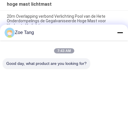
hoge mast lichtmast
20m Overlapping verbond Verlichting Pool van de Hete
Onderdompelings de Gegalvaniseerde Hoge Mast voor
Vierkante Verlichting
Zoe Tang
De overlapping galvaniseerde Hoge Mast Lichte Pool, Rijweg
HOOFD Lichte Polen
7:43 AM
Professionele Kegel LEIDENE Hoge Mast Lichte Pool met 3
LEIDENE Lichten 20m
Good day, what product are you looking for?
populaire categorieën
Alle
Staal Tubulaire Pool
Elektromacht Pool
Machtstransmissie 
Gegalvaniseerd 
Polen
Staal Pool
Staal Elektrische 
De Structuren Van 