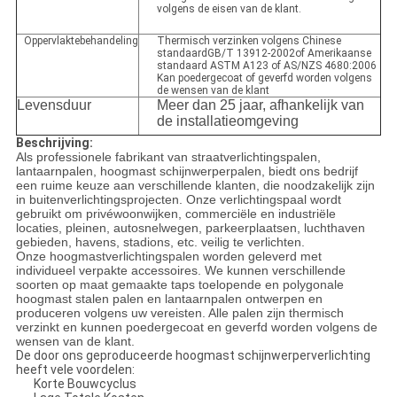
volgens de eisen van de klant.
Oppervlaktebehandeling
Thermisch verzinken volgens Chinese
standaardGB/T 13912-2002of Amerikaanse
standaard ASTM A123 of AS/NZS 4680:2006
Kan poedergecoat of geverfd worden volgens
de wensen van de klant
Levensduur
Meer dan 25 jaar, afhankelijk van
de installatieomgeving
Beschrijving:
Als professionele fabrikant van straatverlichtingspalen,
lantaarnpalen, hoogmast schijnwerperpalen, biedt ons bedrijf
een ruime keuze aan verschillende klanten, die noodzakelijk zijn
in buitenverlichtingsprojecten. Onze verlichtingspaal wordt
gebruikt om privéwoonwijken, commerciële en industriële
locaties, pleinen, autosnelwegen, parkeerplaatsen, luchthaven
gebieden, havens, stadions, etc. veilig te verlichten.
Onze hoogmastverlichtingspalen worden geleverd met
individueel verpakte accessoires. We kunnen verschillende
soorten op maat gemaakte taps toelopende en polygonale
hoogmast stalen palen en lantaarnpalen ontwerpen en
produceren volgens uw vereisten. Alle palen zijn thermisch
verzinkt en kunnen poedergecoat en geverfd worden volgens de
wensen van de klant.
De door ons geproduceerde hoogmast schijnwerperverlichting
heeft vele voordelen:
Korte Bouwcyclus