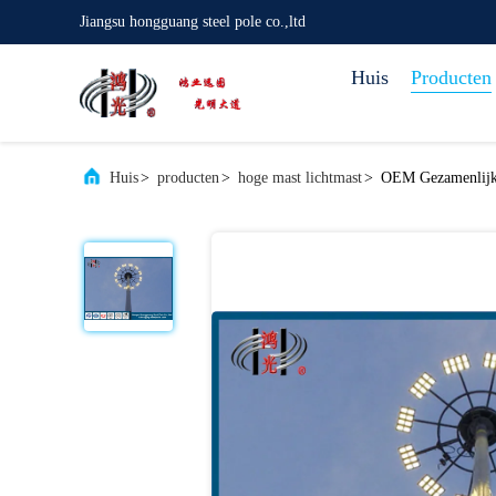
Jiangsu hongguang steel pole co.,ltd
Huis
Producten
Huis
>
producten
>
hoge mast lichtmast
>
OEM Gezamenlijke