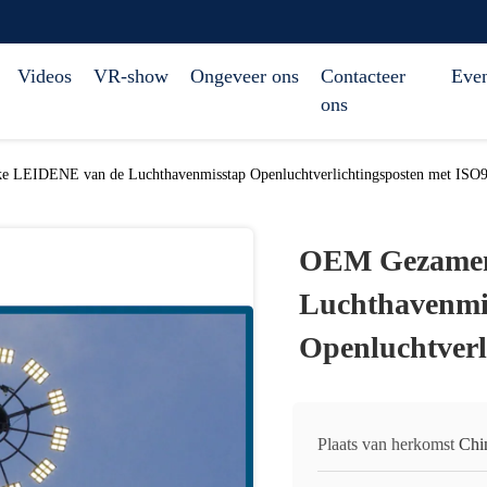
Videos
VR-show
Ongeveer ons
Contacteer
Eve
ons
 LEIDENE van de Luchthavenmisstap Openluchtverlichtingsposten met ISO
OEM Gezamen
Luchthavenmi
Openluchtverl
Plaats van herkomst
Chi