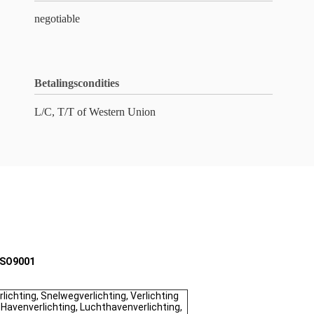
negotiable
Betalingscondities
L/C, T/T of Western Union
 ISO9001
lichting, Snelwegverlichting, Verlichting
avenverlichting, Luchthavenverlichting,