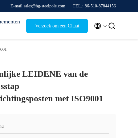
E-mail sales@hg-steelpole.com
TEL.: 86-510-87844156
nementen


Verzoek om een Citaat
9001
lijke LEIDENE van de
sstap
ichtingsposten met ISO9001
na