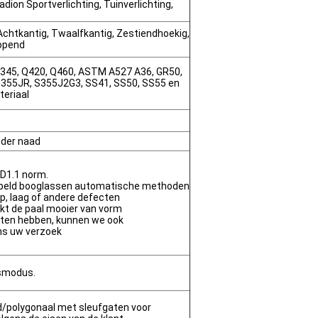
adion Sportverlichting, Tuinverlichting,
Achtkantig, Twaalfkantig, Zestiendhoekig,
lopend
345, Q420, Q460, ASTM A527 A36, GR50,
 S355JR, S355J2G3, SS41, SS50, SS55 en
teriaal
der naad
D1.1 norm.
peld booglassen automatische methoden
ap, laag of andere defecten
kt de paal mooier van vorm
isten hebben, kunnen we ook
ns uw verzoek
smodus.
d/polygonaal met sleufgaten voor