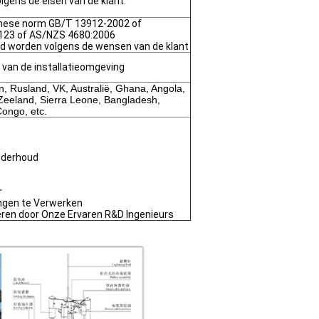
gens de eisen van de klant.
nese norm GB/T 13912-2002 of
23 of AS/NZS 4680:2006
d worden volgens de wensen van de klant
k van de installatieomgeving
an, Rusland, VK, Australië, Ghana, Angola,
Zeeland, Sierra Leone, Bangladesh,
Congo, etc.
Onderhoud
r
ngen te Verwerken
ren door Onze Ervaren R&D Ingenieurs