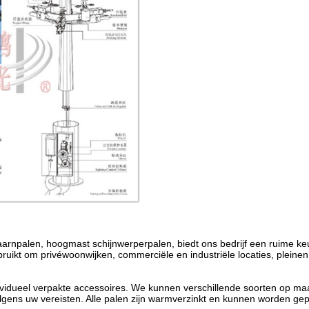
taarnpalen, hoogmast schijnwerperpalen, biedt ons bedrijf een ruime keu
ebruikt om privéwoonwijken, commerciële en industriële locaties, pleine
ividueel verpakte accessoires. We kunnen verschillende soorten op m
lgens uw vereisten. Alle palen zijn warmverzinkt en kunnen worden ge