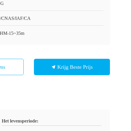
HG
O/CNAS/IAF/CA
-HM-15~35m
Ons
Krijg Beste Prijs
Het levensperiode: