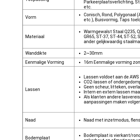
Parkeerplaatsverlichting, St
etc.
Conisch, Rond, Polygonaal (
Vorm
etc.), Buisvormig, Taps toe
Warmgewalst Staal Q235, Q
Materiaal
GR65, ST-37, ST-44, ST-52,
ander gelijkwaardig staalma
Wanddikte
2~30mm
Eenmalige Vorming
16m Eenmalige vorming zon
Lassen voldoet aan de AWS 
CO2-lassen of ondergedom
Geen scheur, litteken, overl
Lassen
Intern en extern lassen maa
Als klanten andere lasvere
aanpassingen maken volge
Naad
Naad met inzetmodus, flen
Bodemplaat is vierkant/ron
Bodemplaat