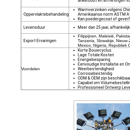
ankerbout en afmetingen vol
Warmverzinken volgens Chi
Oppervlaktebehandeling
Amerikaanse norm ASTM A1
Kan poedergecoat of geverf
Levensduur
Meer dan 25 jaar, afhankelij
Filippijnen, Maleisië, Pakist
Export Ervaringen
Tanzania, Slowakije, Nieuw-
Mexico, Nigeria, Republiek 
Korte Bouwcyclus
Lage Totale Kosten
Energiebesparing
Eenvoudige Installatie en 
Voordelen
Weerbestendigheid
Corrosiebestendig
ODM & OEM zijn beschikbaa
Capabel om Volumebestelli
Professioneel Ontwerp Leve