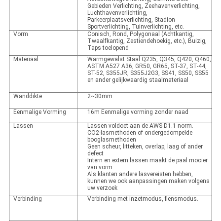
Gebieden Verlichting, Zeehavenverlichting,
Luchthavenverlichting,
Parkeerplaatsverlichting, Stadion
Sportverlichting, Tuinverlichting, etc.
Vorm
Conisch, Rond, Polygonaal (Achtkantig,
Twaalfkantig, Zestiendehoekig, etc.), Buizig,
Taps toelopend
Materiaal
Warmgewalst Staal Q235, Q345, Q420, Q460,
ASTM A527 A36, GR50, GR65, ST-37, ST-44,
ST-52, S355JR, S355J2G3, SS41, SS50, SS55
en ander gelijkwaardig staalmateriaal
Wanddikte
2~30mm
Eenmalige Vorming
16m Eenmalige vorming zonder naad
Lassen
Lassen voldoet aan de AWS D1.1 norm.
CO2-lasmethoden of ondergedompelde
booglasmethoden
Geen scheur, litteken, overlap, laag of ander
defect
Intern en extern lassen maakt de paal mooier
van vorm
Als klanten andere lasvereisten hebben,
kunnen we ook aanpassingen maken volgens
uw verzoek
Verbinding
Verbinding met inzetmodus, flensmodus.