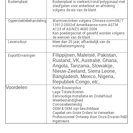
Bodemplaat
Bodemplaat is vierkant/rond/polygonaal met
sleufgaten voor ankerbout en afmeting
volgens de eis van de klant.
Oppervlaktebehandeling
Warmverzinken volgens Chinese normGB/T
13912-2002of Amerikaanse norm ASTM
A123 of AS/NZS 4680:2006
Kan poedergecoat of geverfd worden volgens
de wensen van de klant
Levensduur
Meer dan 25 jaar, afhankelijk van de
installatieomgeving
Filippijnen, Maleisië, Pakistan,
ExportErvaringen
Rusland, VK, Australië, Ghana,
Angola, Tanzania, Slowakije,
Nieuw-Zeeland, Sierra Leone,
Bangladesh, Mexico, Nigeria,
Republiek Congo, etc,
Voordelen
Korte Bouwcyclus
Lage Totale Kosten
Eenvoudige Installatie en Onderhoud
Weerbestendigheid
Corrosiebestendig
ODM & OEM zijn beschikbaar
Capabel om Grote Orders te Verwerken
Professioneel Ontwerp door Onze Ervaren R&D
Ingenieurs