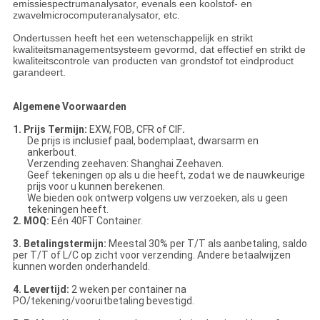
emissiespectrumanalysator, evenals een koolstof- en
zwavelmicrocomputeranalysator, etc.
Ondertussen heeft het een wetenschappelijk en strikt
kwaliteitsmanagementsysteem gevormd, dat effectief en strikt de
kwaliteitscontrole van producten van grondstof tot eindproduct
garandeert.
Algemene Voorwaarden
1. Prijs Termijn:
EXW, FOB, CFR of CIF
.
De prijs is inclusief paal, bodemplaat, dwarsarm en
ankerbout.
Verzending zeehaven: Shanghai Zeehaven.
Geef tekeningen op als u die heeft, zodat we de nauwkeurige
prijs voor u kunnen berekenen.
We bieden ook ontwerp volgens uw verzoeken, als u geen
tekeningen heeft.
2. MOQ:
Eén 40FT Container.
3. Betalingstermijn:
Meestal 30% per T/T als aanbetaling, saldo
per T/T of L/C op zicht voor verzending. Andere betaalwijzen
kunnen worden onderhandeld.
4. Levertijd:
2 weken per container na
PO/tekening/vooruitbetaling bevestigd.