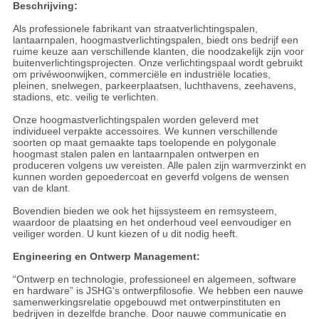
Beschrijving:
Als professionele fabrikant van straatverlichtingspalen,
lantaarnpalen, hoogmastverlichtingspalen, biedt ons bedrijf een
ruime keuze aan verschillende klanten, die noodzakelijk zijn voor
buitenverlichtingsprojecten. Onze verlichtingspaal wordt gebruikt
om privéwoonwijken, commerciële en industriële locaties,
pleinen, snelwegen, parkeerplaatsen, luchthavens, zeehavens,
stadions, etc. veilig te verlichten.
Onze hoogmastverlichtingspalen worden geleverd met
individueel verpakte accessoires. We kunnen verschillende
soorten op maat gemaakte taps toelopende en polygonale
hoogmast stalen palen en lantaarnpalen ontwerpen en
produceren volgens uw vereisten. Alle palen zijn warmverzinkt en
kunnen worden gepoedercoat en geverfd volgens de wensen
van de klant.
Bovendien bieden we ook het hijssysteem en remsysteem,
waardoor de plaatsing en het onderhoud veel eenvoudiger en
veiliger worden. U kunt kiezen of u dit nodig heeft.
Engineering en Ontwerp Management:
“Ontwerp en technologie, professioneel en algemeen, software
en hardware” is JSHG‘s ontwerpfilosofie. We hebben een nauwe
samenwerkingsrelatie opgebouwd met ontwerpinstituten en
bedrijven in dezelfde branche. Door nauwe communicatie en