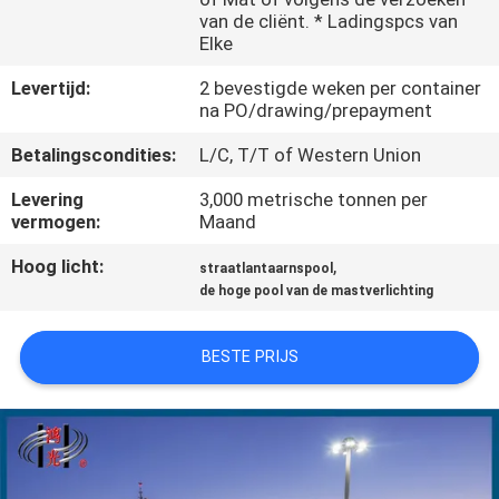
van de cliënt. * Ladingspcs van
FABRIEKSREIS
Elke
Levertijd:
2 bevestigde weken per container
na PO/drawing/prepayment
KWALITEITSCONTROLE
Betalingscondities:
L/C, T/T of Western Union
CONTACTEER
Levering
3,000 metrische tonnen per
vermogen:
Maand
ONS
Hoog licht:
,
straatlantaarnspool
de hoge pool van de mastverlichting
NIEUWS
BESTE PRIJS
VERZOEK
OM EEN
CITAAT