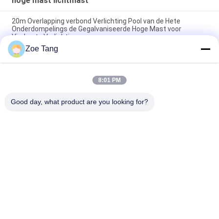
hoge mast lichtmast
20m Overlapping verbond Verlichting Pool van de Hete
Onderdompelings de Gegalvaniseerde Hoge Mast voor
Vierkante Verlichting
Zoe Tang
De overlapping galvaniseerde Hoge Mast Lichte Pool, Rijweg
HOOFD Lichte Polen
8:01 PM
Professionele Kegel LEIDENE Hoge Mast Lichte Pool met 3
LEIDENE Lichten 20m
Good day, what product are you looking for?
populaire categorieën
Alle
Staal Tubulaire Pool
Elektromacht Pool
Machtstransmissie 
Gegalvaniseerd 
Polen
Staal Pool
Staal Elektrische 
De Structuren Van 
Pool
Het 