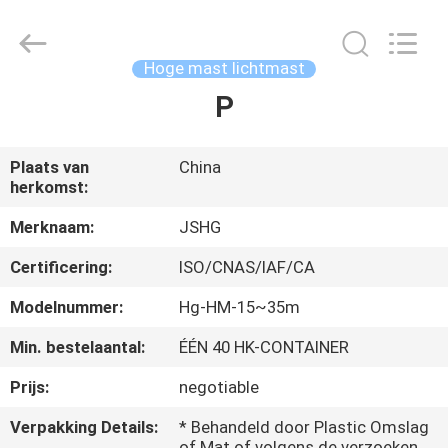
Jiangsu
hongguang
steel
pole
co.,ltd.
Hoge mast lichtmast
All
Rights
Reserved.
P
HUIS
PRODUCTEN
Plaats van
China
herkomst:
VIDEOS
Merknaam:
JSHG
Certificering:
ISO/CNAS/IAF/CA
VR-
Modelnummer:
Hg-HM-15~35m
SHOW
Min. bestelaantal:
ÉÉN 40 HK-CONTAINER
Prijs:
negotiable
ONGEVEER
ONS
Verpakking Details:
* Behandeld door Plastic Omslag
of Mat of volgens de verzoeken