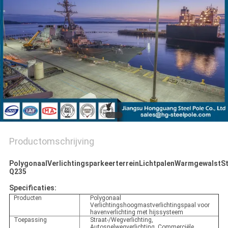
SITEMAP
PRIVACYBELEID
Productomschrijving
PolygonaalVerlichtingsparkeerterreinLichtpalenWarmgewalstSt
Q235
Specificaties:
Producten
Polygonaal
Verlichtingshoogmastverlichtingspaal voor
havenverlichting met hijssysteem
Toepassing
Straat-/Wegverlichting,
Autosnelwegverlichting, Commerciële