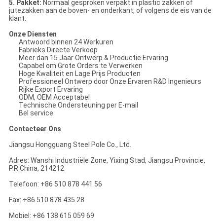
5. Pakket:
Normaal gesproken verpakt in plastic zakken of
jutezakken aan de boven- en onderkant, of volgens de eis van de
klant.
Onze Diensten
Antwoord binnen 24 Werkuren
Fabrieks Directe Verkoop
Meer dan 15 Jaar Ontwerp & Productie Ervaring
Capabel om Grote Orders te Verwerken
Hoge Kwaliteit en Lage Prijs Producten
Professioneel Ontwerp door Onze Ervaren R&D Ingenieurs
Rijke Export Ervaring
ODM, OEM Acceptabel
Technische Ondersteuning per E-mail
Bel service
Contacteer Ons
Jiangsu Hongguang Steel Pole Co., Ltd.
Adres: Wanshi Industriële Zone, Yixing Stad, Jiangsu Provincie,
P.R.China, 214212
Telefoon: +86 510 878 441 56
Fax: +86 510 878 435 28
Mobiel: +86 138 615 059 69