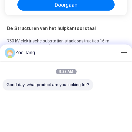
Doorgaan
De Structuren van het hulpkantoorstaal
750 kV elektrische substation staalconstructies 16 m
eenmalig vormen zonder gewricht
Zoe Tang
Het elektrohulpkantoor Gegalvaniseerde Lassen van Co2 van
de Staalstructuur
9:28 AM
220KV Gemakkelijke Installatie en het Onderhoud van staal de
Elektroswitchyard
Good day, what product are you looking for?
populaire categorieën
Alle
Staal Tubulaire Pool
Elektromacht Pool
Machtstransmissie 
Gegalvaniseerd 