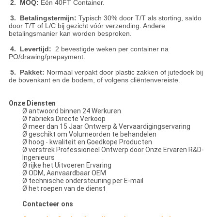
2. MOQ:
Één 40FT Container.
3. Betalingstermijn:
Typisch 30% door T/T als storting, saldo
door T/T of L/C bij gezicht vóór verzending. Andere
betalingsmanier kan worden besproken.
4. Levertijd:
2 bevestigde weken per container na
PO/drawing/prepayment.
5. Pakket:
Normaal verpakt door plastic zakken of jutedoek bij
de bovenkant en de bodem, of volgens cliëntenvereiste.
Onze Diensten
Ø antwoord binnen 24 Werkuren
Ø fabrieks Directe Verkoop
Ø meer dan 15 Jaar Ontwerp & Vervaardigingservaring
Ø geschikt om Volumeorden te behandelen
Ø hoog - kwaliteit en Goedkope Producten
Ø verstrek Professioneel Ontwerp door Onze Ervaren R&D-
Ingenieurs
Ø rijke het Uitvoeren Ervaring
Ø ODM, Aanvaardbaar OEM
Ø technische ondersteuning per E-mail
Ø het roepen van de dienst
Contacteer ons