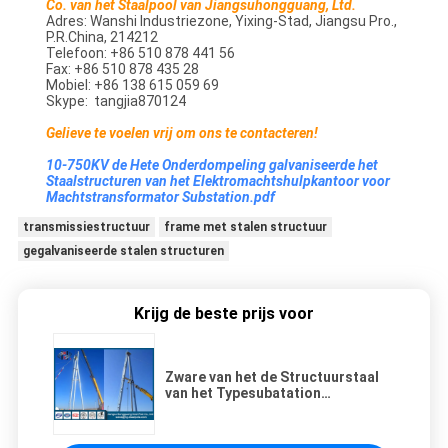
Co. van het Staalpool van Jiangsuhongguang, Ltd.
Adres: Wanshi Industriezone, Yixing-Stad, Jiangsu Pro.,
P.R.China, 214212
Telefoon: +86 510 878 441 56
Fax: +86 510 878 435 28
Mobiel: +86 138 615 059 69
Skype: tangjia870124
Gelieve te voelen vrij om ons te contacteren!
10-750KV de Hete Onderdompeling galvaniseerde het
Staalstructuren van het Elektromachtshulpkantoor voor
Machtstransformator Substation.pdf
transmissiestructuur
frame met stalen structuur
gegalvaniseerde stalen structuren
Krijg de beste prijs voor
Zware van het de Structuurstaal
van het Typesubatation
Gegalvaniseerde Staal het
Kaderstructuur