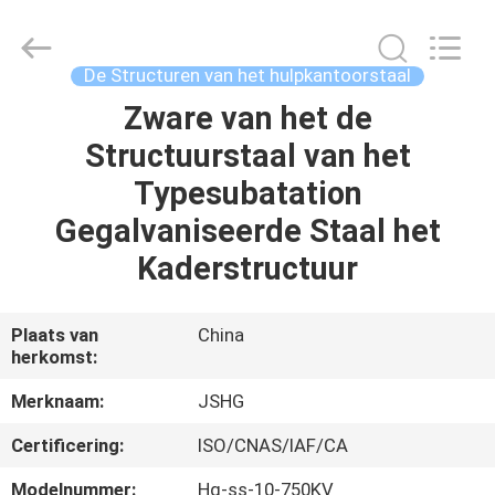
Jiangsu
hongguang
steel
pole
co.,ltd.
De Structuren van het hulpkantoorstaal
All
Rights
Reserved.
Zware van het de
HUIS
Structuurstaal van het
PRODUCTEN
Typesubatation
Gegalvaniseerde Staal het
VIDEOS
Kaderstructuur
VR-
Plaats van
China
herkomst:
SHOW
Merknaam:
JSHG
ONGEVEER
Certificering:
ISO/CNAS/IAF/CA
ONS
Modelnummer:
Hg-ss-10-750KV