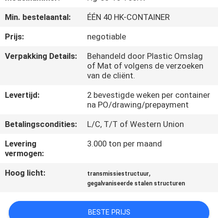
Min. bestelaantal:
ÉÉN 40 HK-CONTAINER
FABRIEKSREIS
Prijs:
negotiable
KWALITEITSCONTROLE
Verpakking Details:
Behandeld door Plastic Omslag
of Mat of volgens de verzoeken
van de cliënt.
CONTACTEER
Levertijd:
2 bevestigde weken per container
ONS
na PO/drawing/prepayment
Betalingscondities:
L/C, T/T of Western Union
NIEUWS
Levering
3.000 ton per maand
vermogen:
VERZOEK
Hoog licht:
,
transmissiestructuur
OM EEN
gegalvaniseerde stalen structuren
CITAAT
BESTE PRIJS