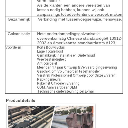
vorm mooier
Als de klanten een andere vereisten van
lassen nodig hebben, kunnen wij ook
aanpassings tot advertentie uw verzoek maken
Gezamenlijk
Verbinding met tussenvoegselwijze, flenswijze.
Galvanisatie
Hete onderdompelingsgalvanisatie
overeenkomstig Chinese standaardgb/t 13912-
2002 en Amerikaanse standaardastm A123.
Voordelen
Korte Bouwcyclus
Lage Totale kost
Gemakkelijk Installatie en Onderhoud
Weerbestendigheid
Anticorrosief
Meer dan 17 jaar Ontwerp & Vervaardigingservaring
Geschikt om Volumeorden te behandelen
Verstrek Professioneel Ontwerp door Onze Ervaren
R&D-Ingenieurs
Rijke het Uitvoeren Ervaring
ODM, Aanvaardbaar OEM
Technische ondersteuning per E-mail
Productdetails