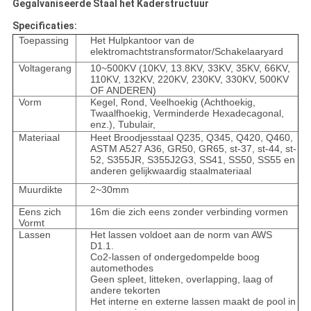
Gegalvaniseerde Staal het Kaderstructuur
Specificaties:
Toepassing
Het Hulpkantoor van de
elektromachtstransformator/Schakelaaryard
Voltagerang
10~500KV (10KV, 13.8KV, 33KV, 35KV, 66KV,
110KV, 132KV, 220KV, 230KV, 330KV, 500KV
OF ANDEREN)
Vorm
Kegel, Rond, Veelhoekig (Achthoekig,
Twaalfhoekig, Verminderde Hexadecagonal,
enz.), Tubulair,
Materiaal
Heet Broodjesstaal Q235, Q345, Q420, Q460,
ASTM A527 A36, GR50, GR65, st-37, st-44, st-
52, S355JR, S355J2G3, SS41, SS50, SS55 en
anderen gelijkwaardig staalmateriaal
Muurdikte
2~30mm
Eens zich
16m die zich eens zonder verbinding vormen
Vormt
Lassen
Het lassen voldoet aan de norm van AWS
D1.1.
Co2-lassen of ondergedompelde boog
automethodes
Geen spleet, litteken, overlapping, laag of
andere tekorten
Het interne en externe lassen maakt de pool in