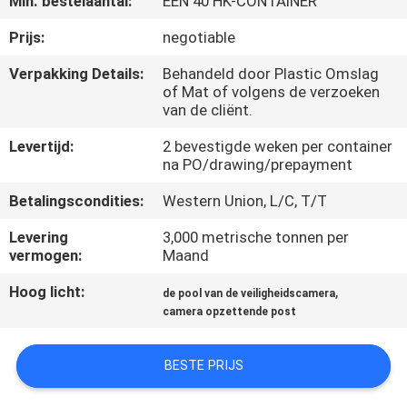
Min. bestelaantal:
ÉÉN 40 HK-CONTAINER
FABRIEKSREIS
Prijs:
negotiable
Verpakking Details:
Behandeld door Plastic Omslag
of Mat of volgens de verzoeken
KWALITEITSCONTROLE
van de cliënt.
Levertijd:
2 bevestigde weken per container
CONTACTEER
na PO/drawing/prepayment
ONS
Betalingscondities:
Western Union, L/C, T/T
Levering
3,000 metrische tonnen per
NIEUWS
vermogen:
Maand
Hoog licht:
,
de pool van de veiligheidscamera
VERZOEK
camera opzettende post
OM EEN
CITAAT
BESTE PRIJS