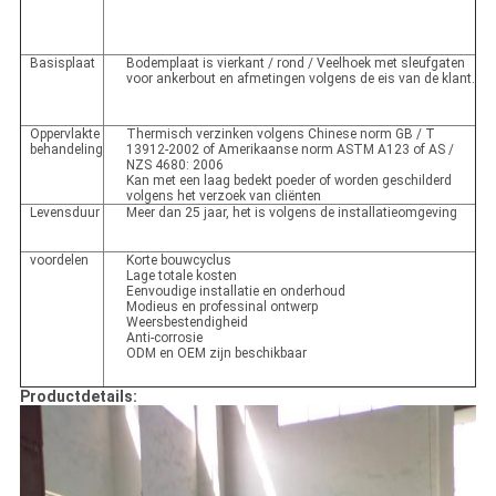
Basisplaat
Bodemplaat is vierkant / rond / Veelhoek met sleufgaten
voor ankerbout en afmetingen volgens de eis van de klant.
Oppervlakte
Thermisch verzinken volgens Chinese norm GB / T
behandeling
13912-2002 of Amerikaanse norm ASTM A123 of AS /
NZS 4680: 2006
Kan met een laag bedekt poeder of worden geschilderd
volgens het verzoek van cliënten
Levensduur
Meer dan 25 jaar, het is volgens de installatieomgeving
voordelen
Korte bouwcyclus
Lage totale kosten
Eenvoudige installatie en onderhoud
Modieus en professinal ontwerp
Weersbestendigheid
Anti-corrosie
ODM en OEM zijn beschikbaar
Productdetails: