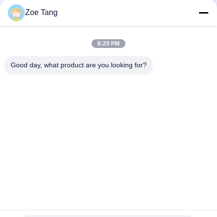
Veiligheidscamera Pool, Staal Lichte Post
Zoe Tang
H 6.5m Weerbestendigheid van de Camerapolen van Weg de
Monitor Gegalvaniseerde kabeltelevisie
8:29 PM
Het professionele Veelhoekige Gegalvaniseerde
kabeltelevisie-Enige Wapen van Camerapool
Good day, what product are you looking for?
populaire categorieën
Alle
Staal Tubulaire Pool
Elektromacht Pool
Machtstransmissie 
Gegalvaniseerd 
Polen
Staal Pool
Staal Elektrische 
De Structuren Van 
Pool
Het 
Hulpkantoorstaal
Telecommunicatietorens
Staalnut Polen