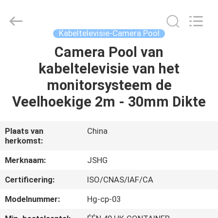
Jiangsu
hongguang
steel
pole
co.,ltd.
Kabeltelevisie-Camera Pool
All
Rights
Reserved.
Camera Pool van
HUIS
kabeltelevisie van het
PRODUCTEN
monitorsysteem de
Veelhoekige 2m - 30mm Dikte
VIDEOS
Plaats van
China
herkomst:
VR-
SHOW
Merknaam:
JSHG
Certificering:
ISO/CNAS/IAF/CA
ONGEVEER
Modelnummer:
Hg-cp-03
ONS