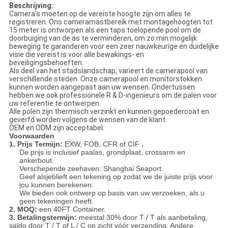
Beschrijving:
Camera's moeten op de vereiste hoogte zijn om alles te
registreren. Ons cameramastbereik met montagehoogten tot
15 meter is ontworpen als een taps toelopende pool om de
doorbuiging van de as te verminderen, om zo min mogelijk
beweging te garanderen voor een zeer nauwkeurige en duidelijke
visie die vereist is voor alle bewakings- en
beveiligingsbehoeften.
Als deel van het stadslandschap, varieert de camerapool van
verschillende steden. Onze camerapool en monitorstokken
kunnen worden aangepast aan uw wensen. Ondertussen
hebben we ook professionele R & D-ingenieurs om de palen voor
uw referentie te ontwerpen.
Alle polen zijn thermisch verzinkt en kunnen gepoedercoat en
geverfd worden volgens de wensen van de klant.
OEM en ODM zijn acceptabel.
Voorwaarden
1. Prijs Termijn:
EXW, FOB, CFR of CIF
.
De prijs is inclusief paalas, grondplaat, crossarm en
ankerbout.
Verschepende zeehaven: Shanghai Seaport.
Geef alsjeblieft een tekening op zodat we de juiste prijs voor
jou kunnen berekenen.
We bieden ook ontwerp op basis van uw verzoeken, als u
geen tekeningen heeft.
2. MOQ:
een 40FT Container.
3. Betalingstermijn:
meestal 30% door T / T als aanbetaling,
saldo door T / T of L / C op zicht vóór verzending.
Andere