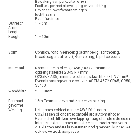
Bewaking van parkeerterreinen
Faciliteit perimeterbeveiliging en verlichting
Gevangeniswerfwaarnemingen
luchthavens
Bedrijfsruimte
Outreach
1 ~ 6m
Arms
Length
Hoogte
1 ~ 10m
Vorm
Conisch, rond, veelhoekig (achthoekig, achthoekig,
hexadecagonaal, enz.), Buisvormig, taps toelopend
Materiaal
Normaal gesproken Q345B / A572, minimale
opbrengststerkte ≥ 345 N / mm²
Q235B / A36, minimale opbrengstkracht ≥ 235 N / mm²
Evenals warmgewalste coil van ASTM A572 GR65, GR50,
SS400
Wanddikte
2 ~ 30mm
Eenmaal
16m Eenmaal gevormd zonder verbinding
gevormd
Welding
Het lassen voldoet aan de AWS D1.1-norm.
CO2-lassen of ondergedompeld arc auto-methoden
Geen spleet, litteken, overlapping, laag of andere defecten
Intern en extern lassen maakt de paal mooier van vorm
Als klanten andere lasvereisten nodig hebben, kunnen we
ook uw verzoek aanpassen