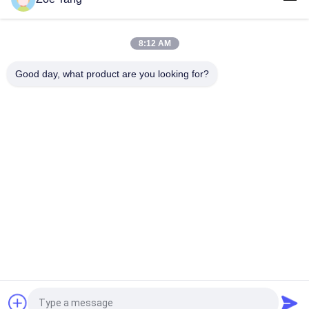
H 6.5m Weerbestendigheid van de Camerapolen van Weg de
Monitor Gegalvaniseerde kabeltelevisie
8:12 AM
Het professionele Veelhoekige Gegalvaniseerde
kabeltelevisie-Enige Wapen van Camerapool
Good day, what product are you looking for?
populaire categorieën
Alle
Staal Tubulaire Pool
Elektromacht Pool
Machtstransmissie 
Gegalvaniseerd 
Polen
Staal Pool
Staal Elektrische 
De Structuren Van 
Pool
Het 
Hulpkantoorstaal
Telecommunicatietorens
Staalnut Polen
Vraag een offerte aan