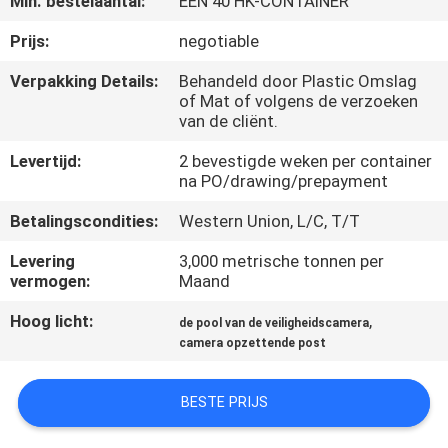
Min. bestelaantal:
ÉÉN 40 HK-CONTAINER
FABRIEKSREIS
Prijs:
negotiable
Verpakking Details:
Behandeld door Plastic Omslag
of Mat of volgens de verzoeken
KWALITEITSCONTROLE
van de cliënt.
Levertijd:
2 bevestigde weken per container
CONTACTEER
na PO/drawing/prepayment
ONS
Betalingscondities:
Western Union, L/C, T/T
Levering
3,000 metrische tonnen per
NIEUWS
vermogen:
Maand
Hoog licht:
,
de pool van de veiligheidscamera
VERZOEK
camera opzettende post
OM EEN
CITAAT
BESTE PRIJS