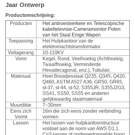
Jaar Ontwerp
Productomschrijving:
Producten
Het antiroestverkeer en Telescopische
kabeltelevisie-Cameramonitor Polen
van het Staal Enige Wapen
Toepassing
Het Hulpkantoor van de
elektromachtstransformator
Voltagerang
10-110KV
Vorm
Kegel, Rond, Veelhoekig (Achthoekig,
Twaalfhoekig, Verminderde
Hexadecagonal, enz.), Tubulair,
Materiaal
Heet Broodjesstaal Q235, Q345, Q420,
Q460, ASTM A527 A36, GR50, GR65,
st-37, st-44, st-52, S355JR, S355J2G3,
SS41, SS50, SS55 en anderen
gelijkwaardig staalmateriaal
Muurdikte
7~30mm
Eens zich
16m die zich eens zonder verbinding
Vormt
vormen
Lassen
Het lassen van hulpkantoorstructuur
voldoet aan de norm van AWS D1.1.
Co2-lassen of ondergedompelde boog