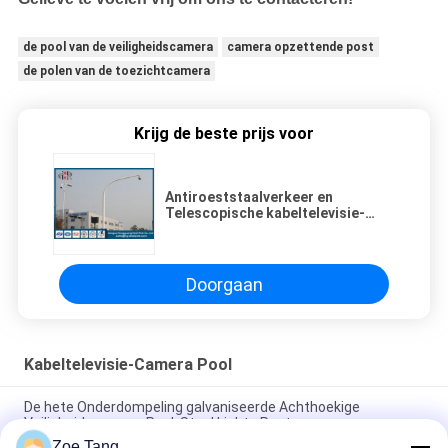
de pool van de veiligheidscamera
camera opzettende post
de polen van de toezichtcamera
Krijg de beste prijs voor
Antiroeststaalverkeer en
Telescopische kabeltelevisie-
Camera Pool meer dan 15 Jaar
Ontwerp
Doorgaan
Kabeltelevisie-Camera Pool
De hete Onderdompeling galvaniseerde Achthoekige
Veiligheidscamera Pool, Staal Lichte Post
Zoe Tang