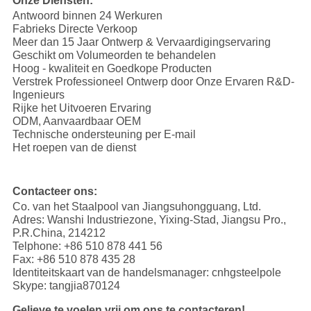
Onze Diensten:
Antwoord binnen 24 Werkuren
Fabrieks Directe Verkoop
Meer dan 15 Jaar Ontwerp & Vervaardigingservaring
Geschikt om Volumeorden te behandelen
Hoog - kwaliteit en Goedkope Producten
Verstrek Professioneel Ontwerp door Onze Ervaren R&D-
Ingenieurs
Rijke het Uitvoeren Ervaring
ODM, Aanvaardbaar OEM
Technische ondersteuning per E-mail
Het roepen van de dienst
Contacteer ons:
Co. van het Staalpool van Jiangsuhongguang, Ltd.
Adres: Wanshi Industriezone, Yixing-Stad, Jiangsu Pro.,
P.R.China, 214212
Telphone: +86 510 878 441 56
Fax: +86 510 878 435 28
Identiteitskaart van de handelsmanager: cnhgsteelpole
Skype: tangjia870124
Gelieve te voelen vrij om ons te contacteren!