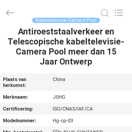
Jiangsu
hongguang
steel
pole
co.,ltd.
Kabeltelevisie-Camera Pool
All
Rights
Reserved.
Antiroeststaalverkeer en
HUIS
Telescopische kabeltelevisie-
PRODUCTEN
Camera Pool meer dan 15
Jaar Ontwerp
VIDEOS
Plaats van
China
herkomst:
VR-
SHOW
Merknaam:
JSHG
Certificering:
ISO/CNAS/IAF/CA
ONGEVEER
Modelnummer:
Hg-cp-03
ONS