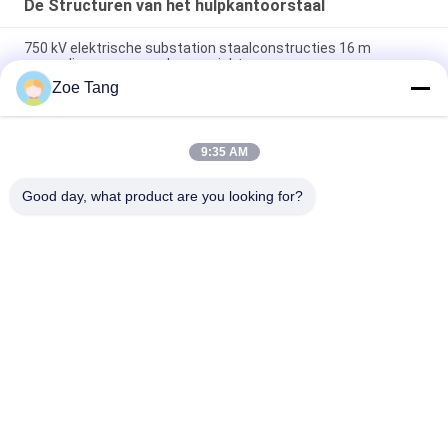
De Structuren van het hulpkantoorstaal
750 kV elektrische substation staalconstructies 16 m
eenmalig vormen zonder gewricht
Zoe Tang
Het elektrohulpkantoor Gegalvaniseerde Lassen van Co2 van
de Staalstructuur
9:35 AM
220KV Gemakkelijke Installatie en het Onderhoud van staal de
Elektroswitchyard
Good day, what product are you looking for?
populaire categorieën
Alle
Staal Tubulaire Pool
Elektromacht Pool
Machtstransmissie 
Gegalvaniseerd 
Polen
Staal Pool
Staal Elektrische 
De Structuren Van 
Pool
Het 