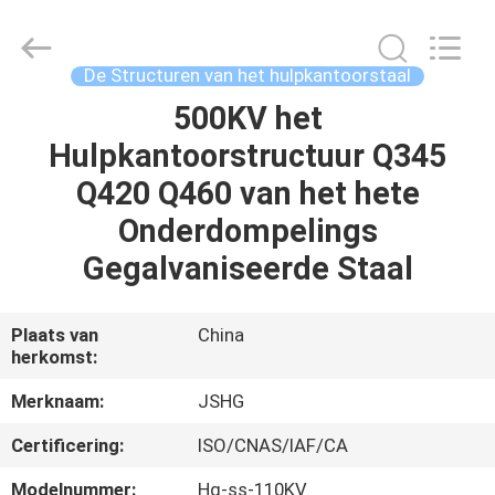
Jiangsu
hongguang
steel
pole
co.,ltd.
De Structuren van het hulpkantoorstaal
All
Rights
Reserved.
500KV het
HUIS
Hulpkantoorstructuur Q345
PRODUCTEN
Q420 Q460 van het hete
Onderdompelings
VIDEOS
Gegalvaniseerde Staal
VR-
Plaats van
China
herkomst:
SHOW
Merknaam:
JSHG
ONGEVEER
Certificering:
ISO/CNAS/IAF/CA
ONS
Modelnummer:
Hg-ss-110KV