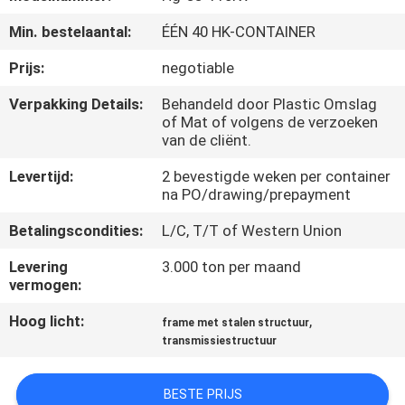
Min. bestelaantal:
ÉÉN 40 HK-CONTAINER
FABRIEKSREIS
Prijs:
negotiable
KWALITEITSCONTROLE
Verpakking Details:
Behandeld door Plastic Omslag
of Mat of volgens de verzoeken
van de cliënt.
CONTACTEER
Levertijd:
2 bevestigde weken per container
ONS
na PO/drawing/prepayment
Betalingscondities:
L/C, T/T of Western Union
NIEUWS
Levering
3.000 ton per maand
vermogen:
VERZOEK
Hoog licht:
,
frame met stalen structuur
OM EEN
transmissiestructuur
CITAAT
BESTE PRIJS