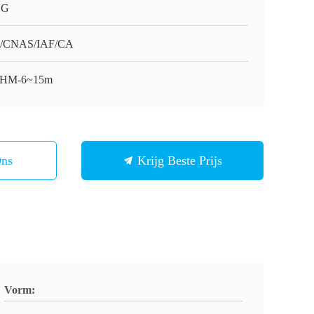
HG
O/CNAS/IAF/CA
-HM-6~15m
Ons
Krijg Beste Prijs
Vorm: