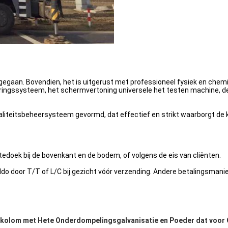
egaan. Bovendien, het is uitgerust met professioneel fysiek en chemi
ingssysteem, het schermvertoning universele het testen machine, de
aliteitsbeheersysteem gevormd, dat effectief en strikt waarborgt de 
edoek bij de bovenkant en de bodem, of volgens de eis van cliënten.
ldo door T/T of L/C bij gezicht vóór verzending. Andere betalingsman
kolom met Hete Onderdompelingsgalvanisatie en Poeder dat voor O