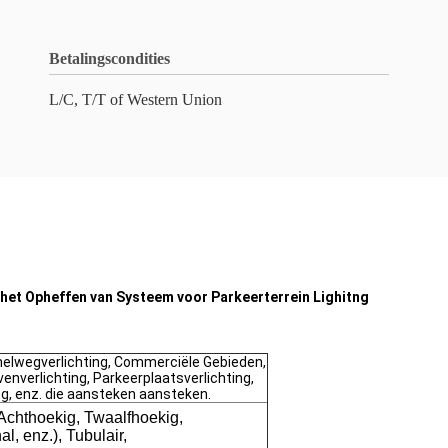
Betalingscondities
L/C, T/T of Western Union
 het Opheffen van Systeem voor Parkeerterrein Lighitng
nelwegverlichting, Commerciële Gebieden,
enverlichting, Parkeerplaatsverlichting,
ng, enz. die aansteken aansteken.
Achthoekig, Twaalfhoekig,
, enz.), Tubulair,