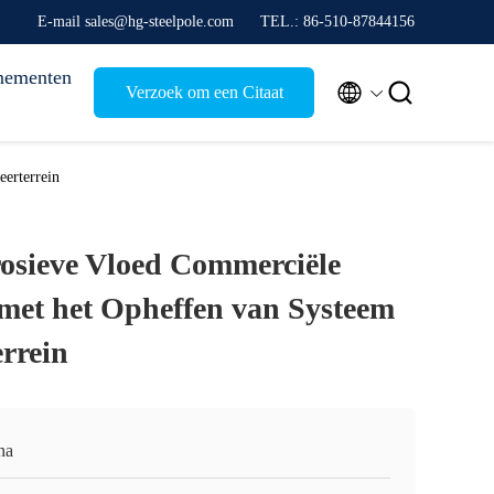
E-mail sales@hg-steelpole.com
TEL.: 86-510-87844156
nementen


Verzoek om een Citaat
erterrein
osieve Vloed Commerciële
 met het Opheffen van Systeem
errein
na