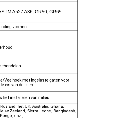
 ASTM A527 A36, GR50, GR65
binding vormen
derhoud
 behandelen
de/Veelhoek met ingelaste gaten voor
e eis van de cliënt.
s het installeren van milieu
, Rusland, het UK, Australië, Ghana,
Nieuw Zeeland, Sierra Leone, Bangladesh,
 Kongo, enz.,