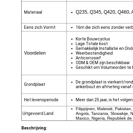
Q235, Q345, Q420, Q460,
Materiaal
Eens zich Vormt
16m die zich eens zonder ver
Korte Bouwcyclus
Lage Totale kost
Gemakkelijk Installatie en On
Voordelen
Weerbestendigheid
Anticorrosief
ODM & OEM zijn beschikbaar
Geschikt om Volumeorden te
De grondplaat is vierkant/ron
Grondplaat
ankerbout en afmeting vanaf d
Het levensperiode
Meer dan 25 jaar, is het volgen
Filippijnen, Maleisië, Pakistan
Uitgevoerd Land
Angola, Tanzania, Slowakije, 
Maxico, Nigeria, Republiek de
Beschrijving: