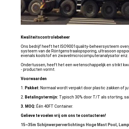
Kwaliteitscontrolebeheer
Ons bedrijf heeft het ISO9001quality-beheersysteem overg
systeem van de Röntgenstraalopsporing, ultrasoon opspor
evenals koolstof en zwavelmicrocomputeranalysator enz.
Ondertussen, heeft het een wetenschappelijk en strikt kw
- producten vormt.
Voorwaarden
1.
Pakket:
Normaal wordt verpakt door plastic zakken of jut
2.
Betalingstermijn:
Typisch 30% door T/T als storting, sa
3. MOQ:
Één 40FT Container.
Gelieve te voelen vrij om ons te contacteren!
15~35m Schijnwerperverlichtings Hoge Mast Pool, Lamp