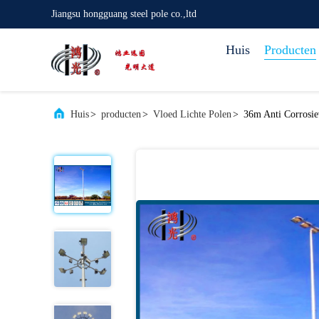
Jiangsu hongguang steel pole co.,ltd
Huis
Producten
Huis
>
producten
>
Vloed Lichte Polen
>
36m Anti Corrosie