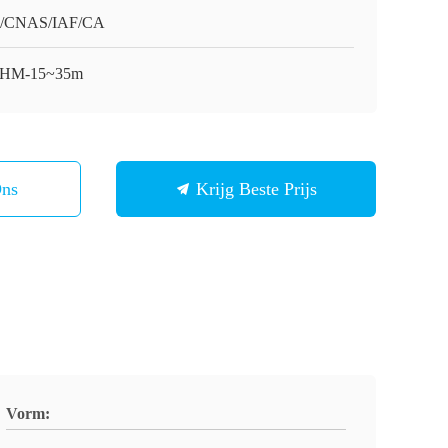
O/CNAS/IAF/CA
-HM-15~35m
Ons
Krijg Beste Prijs
Vorm: