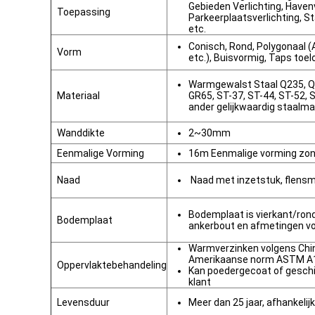
Gebieden Verlichting, Havenv
Toepassing
Parkeerplaatsverlichting, St
etc.
Conisch, Rond, Polygonaal (
Vorm
etc.), Buisvormig, Taps toe
Warmgewalst Staal Q235, Q
Materiaal
GR65, ST-37, ST-44, ST-52,
ander gelijkwaardig staalma
Wanddikte
2~30mm
Eenmalige Vorming
16m Eenmalige vorming zon
Naad
Naad met inzetstuk, flens
Bodemplaat is vierkant/ron
Bodemplaat
ankerbout en afmetingen vol
Warmverzinken volgens Chi
Amerikaanse norm ASTM A1
Oppervlaktebehandeling
Kan poedergecoat of geschi
klant
Levensduur
Meer dan 25 jaar, afhankelij