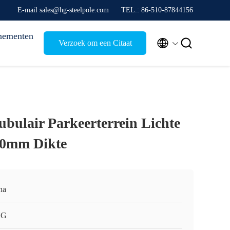
E-mail sales@hg-steelpole.com
TEL.: 86-510-87844156
nementen


Verzoek om een Citaat
ubulair Parkeerterrein Lichte
30mm Dikte
na
HG