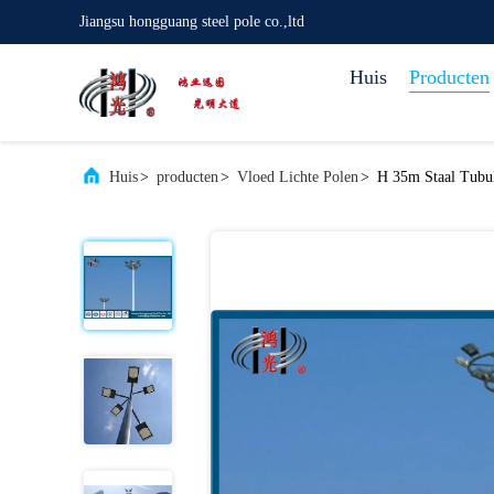
Jiangsu hongguang steel pole co.,ltd
Huis
Producten
Huis
>
producten
>
Vloed Lichte Polen
>
H 35m Staal Tubul