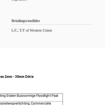
Betalingscondities
L/C, T/T of Western Union
alen 2mm - 30mm Dikte
ing Stalen Buisvormige Floodlight Paal
tosnelwegverlichting, Commerciële