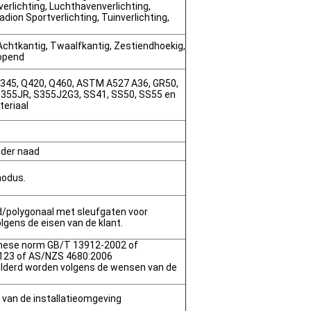
erlichting, Luchthavenverlichting,
adion Sportverlichting, Tuinverlichting,
Achtkantig, Twaalfkantig, Zestiendhoekig,
lopend
345, Q420, Q460, ASTM A527 A36, GR50,
 S355JR, S355J2G3, SS41, SS50, SS55 en
teriaal
der naad
modus.
d/polygonaal met sleufgaten voor
gens de eisen van de klant.
nese norm GB/T 13912-2002 of
23 of AS/NZS 4680:2006
lderd worden volgens de wensen van de
k van de installatieomgeving