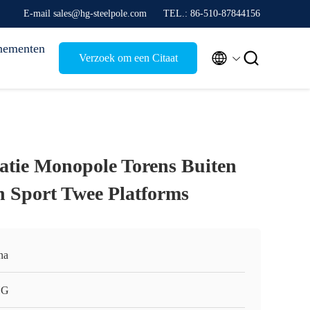
E-mail sales@hg-steelpole.com
TEL.: 86-510-87844156
nementen


Verzoek om een Citaat
tie Monopole Torens Buiten
 Sport Twee Platforms
na
HG