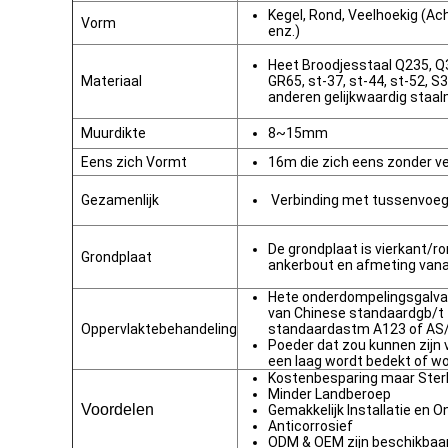
Kegel, Rond, Veelhoekig (A
Vorm
enz.)
Heet Broodjesstaal Q235, Q
Materiaal
GR65, st-37, st-44, st-52, 
anderen gelijkwaardig staal
Muurdikte
8~15mm
Eens zich Vormt
16m die zich eens zonder v
Gezamenlijk
Verbinding met tussenvoegs
De grondplaat is vierkant/r
Grondplaat
ankerbout en afmeting vanaf
Hete onderdompelingsgalva
van Chinese standaardgb/t
Oppervlaktebehandeling
standaardastm A123 of AS
Poeder dat zou kunnen zijn 
een laag wordt bedekt of wo
Kostenbesparing maar Ster
Minder Landberoep
Voordelen
Gemakkelijk Installatie en 
Anticorrosief
ODM & OEM zijn beschikbaa