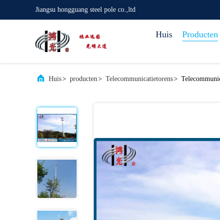
Jiangsu hongguang steel pole co.,ltd
Huis
Producten
Huis
>
producten
>
Telecommunicatietorens
>
Telecommunic