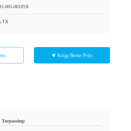
1-001-00105X
g-TX
Ons
Krijg Beste Prijs
Toepassing: