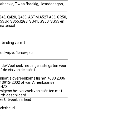
chthoekig, Twaalfhoekig, Hexadecagon,
345, Q420, Q460, ASTM A527 A36, GR50,
S355JR, S355J2G3, SS41, SS50, SS55 en
materiaal
erbinding vormt
elwijze, flenswijze.
onde/Veelhoek met ingelaste gaten voor
 de eis van de cliënt.
nisatie overeenkomstig het 4680:2006
 13912-2002 of van Amerikaanse
/NZS-
volgens het verzoek van cliënten met
rdt geschilderd
ke Uitvoerbaarheid
Onderhoud
r