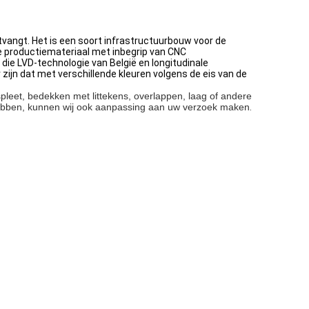
tvangt. Het is een soort infrastructuurbouw voor de
 productiemateriaal met inbegrip van CNC
ie LVD-technologie van België en longitudinale
ijn dat met verschillende kleuren volgens de eis van de
eet, bedekken met littekens, overlappen, laag of andere
 hebben, kunnen wij ook aanpassing aan uw verzoek maken
.