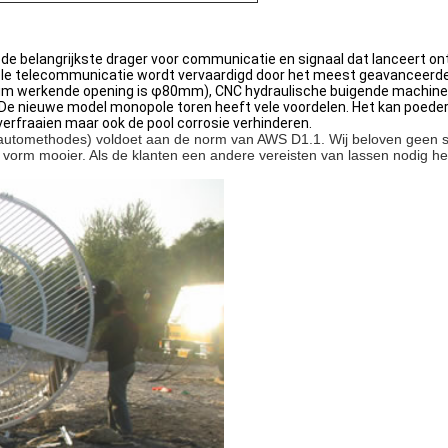
de belangrijkste drager voor communicatie en signaal dat lanceert on
ole telecommunicatie wordt vervaardigd door het meest geavanceerde
imum werkende opening is φ80mm), CNC hydraulische buigende machine d
e nieuwe model monopole toren heeft vele voordelen. Het kan poeder z
 verfraaien maar ook de pool corrosie verhinderen.
tomethodes) voldoet aan de norm van AWS D1.1. Wij beloven geen spl
in vorm mooier. Als de klanten een andere vereisten van lassen nodig