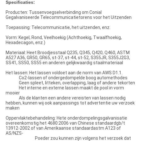
Specificaties:
Producten: Tussenvoegselverbinding om Conial
Gegalvaniseerde Telecommunicatietorens voor het Uitzenden
Toepassing: Telecommunicatie, het uitzenden, enz.
Vorm: Kegel, Rond, Veelhoekig (Achthoekig, Twaalfhoekig,
Hexadecagon, enz.)
Materiaal: Heet Broodjesstaal Q235, Q345, Q420, Q460, ASTM
A527 A36, GR50, GR65, st-37, st-44, st-52, S355JR, S355J2G3,
SS41, SS50, SS55 en anderen gelijkwaardig staalmateriaal
Het lassen: Het lassen voldoet aan de norm van AWS D1.1.
Co2-lassen of ondergedompelde boog automethodes
Geen spleet, litteken, overlapping, laag of andere tekorten
Het interne en externe lassen maakt de pool in vorm
mooier
Als de klanten een andere vereisten van lassen nodig
hebben, kunnen wij ook aanpassings tot advertentie uw verzoek
maken
Oppervlaktebehandeling: Hete onderdompelingsgalvanisatie
overeenkomstig het 4680:2006 van Chinese standaardgb/t
13912-2002 of van Amerikaanse standaardastm A123 of
AS/NZS-
Poeder zou kunnen zijn volgens het verzoek dat