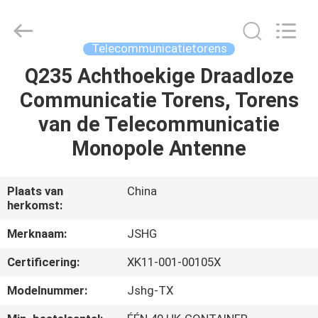
Jiangsu
hongguang
steel
pole
co.,ltd.
Telecommunicatietorens
All
Rights
Reserved.
Q235 Achthoekige Draadloze
HUIS
Communicatie Torens, Torens
PRODUCTEN
van de Telecommunicatie
Monopole Antenne
VIDEOS
Plaats van
China
herkomst:
VR-
SHOW
Merknaam:
JSHG
Certificering:
XK11-001-00105X
ONGEVEER
Modelnummer:
Jshg-TX
ONS