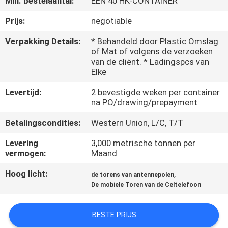
Min. bestelaantal:
ÉÉN 40 HK-CONTAINER
FABRIEKSREIS
Prijs:
negotiable
Verpakking Details:
* Behandeld door Plastic Omslag
of Mat of volgens de verzoeken
KWALITEITSCONTROLE
van de cliënt. * Ladingspcs van
Elke
CONTACTEER
Levertijd:
2 bevestigde weken per container
ONS
na PO/drawing/prepayment
Betalingscondities:
Western Union, L/C, T/T
NIEUWS
Levering
3,000 metrische tonnen per
vermogen:
Maand
VERZOEK
Hoog licht:
,
de torens van antennepolen
OM EEN
De mobiele Toren van de Celtelefoon
CITAAT
BESTE PRIJS