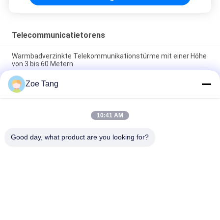
Telecommunicatietorens
Warmbadverzinkte Telekommunikationstürme mit einer Höhe
von 3 bis 60 Metern
Zoe Tang
Warmbadverzinkte telecommunicatietoren met een
vloeigrens van 345MPA
Telecommunicatietoren met Windweerstand 100 km/u,
10:41 AM
Laadvermogen 20 Ton, en Thermisch Verzinken voor
Duurzame Stalen Nutspalen
Good day, what product are you looking for?
populaire categorieën
Alle
Staal Tubulaire Pool
Elektromacht Pool
Machtstransmissie 
Gegalvaniseerd 