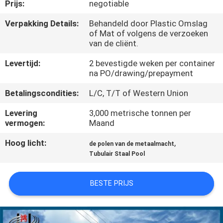
Prijs:
negotiable
FABRIEKSREIS
Verpakking Details:
Behandeld door Plastic Omslag
of Mat of volgens de verzoeken
van de cliënt.
KWALITEITSCONTROLE
Levertijd:
2 bevestigde weken per container
na PO/drawing/prepayment
CONTACTEER
Betalingscondities:
L/C, T/T of Western Union
ONS
Levering
3,000 metrische tonnen per
vermogen:
Maand
NIEUWS
Hoog licht:
,
de polen van de metaalmacht
Tubulair Staal Pool
VERZOEK
OM EEN
BESTE PRIJS
CITAAT