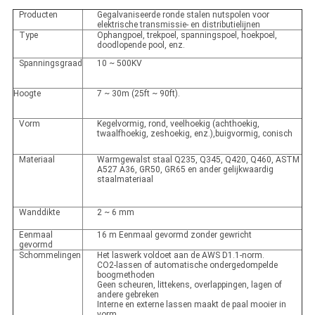
Producten
Gegalvaniseerde ronde stalen nutspolen voor
elektrische transmissie- en distributielijnen
Type
Ophangpoel, trekpoel, spanningspoel, hoekpoel,
doodlopende pool, enz.
Spanningsgraad
10 ~ 500KV
Hoogte
7 ~ 30m (25ft ~ 90ft).
Vorm
Kegelvormig, rond, veelhoekig (achthoekig,
twaalfhoekig, zeshoekig, enz.),buigvormig, conisch
Materiaal
Warmgewalst staal Q235, Q345, Q420, Q460, ASTM
A527 A36, GR50, GR65 en ander gelijkwaardig
staalmateriaal
Wanddikte
2 ~ 6 mm
Eenmaal
16 m Eenmaal gevormd zonder gewricht
gevormd
Schommelingen
Het laswerk voldoet aan de AWS D1.1-norm.
CO2-lassen of automatische ondergedompelde
boogmethoden
Geen scheuren, littekens, overlappingen, lagen of
andere gebreken
Interne en externe lassen maakt de paal mooier in
vorm