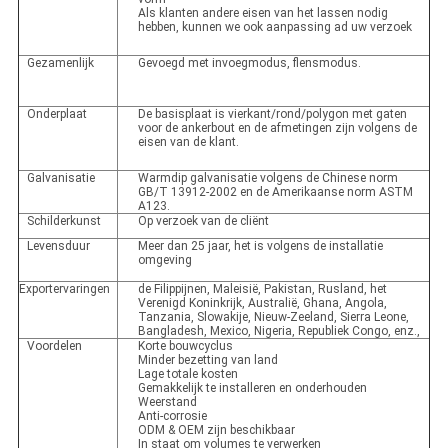
Als klanten andere eisen van het lassen nodig
hebben, kunnen we ook aanpassing ad uw verzoek
Gezamenlijk
Gevoegd met invoegmodus, flensmodus.
Onderplaat
De basisplaat is vierkant/rond/polygon met gaten
voor de ankerbout en de afmetingen zijn volgens de
eisen van de klant.
Galvanisatie
Warmdip galvanisatie volgens de Chinese norm
GB/T 13912-2002 en de Amerikaanse norm ASTM
A123.
Schilderkunst
Op verzoek van de cliënt
Levensduur
Meer dan 25 jaar, het is volgens de installatie
omgeving
Exportervaringen
de Filippijnen, Maleisië, Pakistan, Rusland, het
Verenigd Koninkrijk, Australië, Ghana, Angola,
Tanzania, Slowakije, Nieuw-Zeeland, Sierra Leone,
Bangladesh, Mexico, Nigeria, Republiek Congo, enz.,
Voordelen
Korte bouwcyclus
Minder bezetting van land
Lage totale kosten
Gemakkelijk te installeren en onderhouden
Weerstand
Anti-corrosie
ODM & OEM zijn beschikbaar
In staat om volumes te verwerken