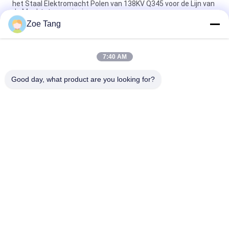
het Staal Elektromacht Polen van 138KV Q345 voor de Lijn van
de Machtstransmissie
Zoe Tang
Achthoekig Staalnut Polen voor Telecommunicatiesysteem
Q235 312mm
7:40 AM
Gegalvaniseerd Nutsstaal Tubulaire Pool voor de
Transmissie/de Distributielijn van Electric Power
Good day, what product are you looking for?
populaire categorieën
Alle
Staal Tubulaire Pool
Elektromacht Pool
Machtstransmissie 
Gegalvaniseerd 
Polen
Staal Pool
Staal Elektrische 
De Structuren Van 
Pool
Het 
Hulpkantoorstaal
Telecommunicatietorens
Staalnut Polen