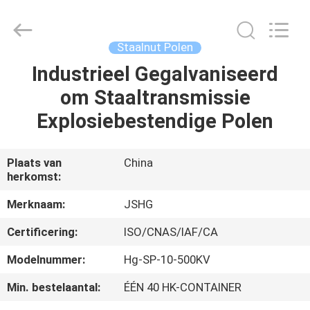
Jiangsu
hongguang
steel
pole
co.,ltd.
Staalnut Polen
All
Rights
Reserved.
Industrieel Gegalvaniseerd
HUIS
om Staaltransmissie
PRODUCTEN
Explosiebestendige Polen
VIDEOS
Plaats van
China
herkomst:
VR-
Merknaam:
JSHG
SHOW
Certificering:
ISO/CNAS/IAF/CA
Modelnummer:
Hg-SP-10-500KV
ONGEVEER
Min. bestelaantal:
ÉÉN 40 HK-CONTAINER
ONS