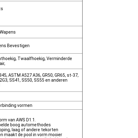
ts
f Wapens
lens Bevestigen
chthoekig, Twaalfhoekig, Verminderde
ir,
345, ASTM A527 A36, GR50, GR65, st-37,
J2G3, SS41, SS50, SS55 en anderen
l
erbinding vormen
norm van AWS D1.1.
pelde boog automethodes
apping, laag of andere tekorten
en maakt de pool in vorm mooier