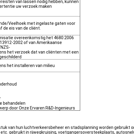
ereisten van lassen nodig hebben, kunnen
vertentie uw verzoek maken
onde/Veelhoek met ingelaste gaten voor
 de eis van de cliënt.
nisatie overeenkomstig het 4680:2006
 13912-2002 of van Amerikaanse
/NZS-
ens het verzoek dat van cliënten met een
geschilderd
ens het installeren van milieu
Onderhoud
r
te behandelen
werp door Onze Ervaren R&D-Ingenieurs
k stuk van hun luchtverkeersbeheer en stadsplanning worden gebruikt 
 etc. gebruikt in rijwegkruising, voetgangersoversteekplaats, autosne