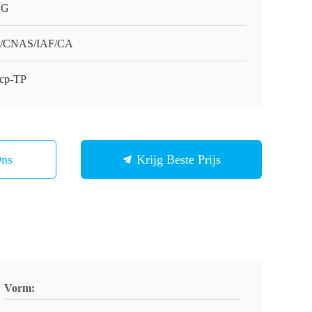
HG
O/CNAS/IAF/CA
cp-TP
Ons
Krijg Beste Prijs
Vorm: