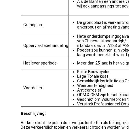
Als de klanten een andere v
wij ook aanpassings tot ad
De grondplaat is vierkant/r
Grondplaat
ankerbout en afmeting vanaf
Hete onderdompelingsgalva
van Chinese standaardgb/t
Oppervlaktebehandeling
standaardastm A123 of AS
Poeder zou kunnen zijn volg
laag wordt bedekt of wordt 
Het levensperiode
Meer dan 25 jaar, is het volg
Korte Bouwcyclus
Lage Totale kost
Gemakkelijk Installatie en 
Weerbestendigheid
Voordelen
Anticorrosief
ODM & OEM zijn beschikbaa
Geschikt om Volumeorden 
Verstrek Professioneel Ont
Beschrijving:
Verkeerslicht de polen door wegautoriteiten als belangrij
Deze verkeerslichtpolen en verkeerslichtpolen worden wijd