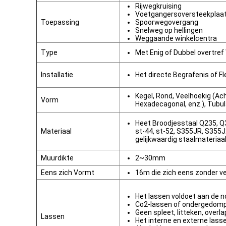
Rijwegkruising
Voetgangersoversteekplaa
Toepassing
Spoorwegovergang
Snelweg op hellingen
Weggaande winkelcentra
Type
Met Enig of Dubbel overtre
Installatie
Het directe Begrafenis of F
Kegel, Rond, Veelhoekig (A
Vorm
Hexadecagonal, enz.), Tubula
Heet Broodjesstaal Q235, Q
Materiaal
st-44, st-52, S355JR, S355
gelijkwaardig staalmateriaa
Muurdikte
2~30mm
Eens zich Vormt
16m die zich eens zonder v
Het lassen voldoet aan de 
Co2-lassen of ondergedom
Geen spleet, litteken, overl
Lassen
Het interne en externe lass