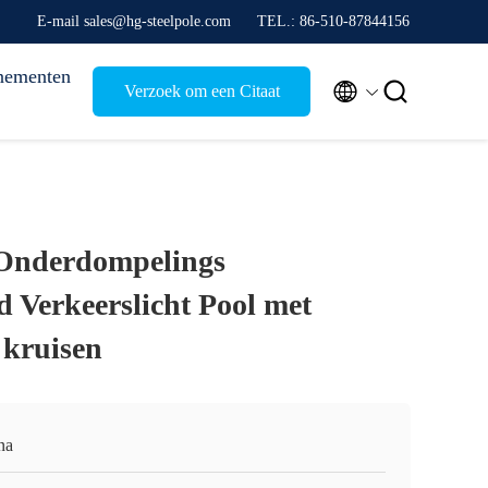
E-mail sales@hg-steelpole.com
TEL.: 86-510-87844156
nementen


Verzoek om een Citaat
 Onderdompelings
d Verkeerslicht Pool met
 kruisen
na