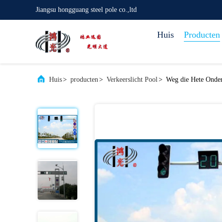
Jiangsu hongguang steel pole co.,ltd
Huis
Producten
Huis
>
producten
>
Verkeerslicht Pool
>
Weg die Hete Onder