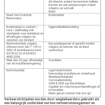
Als klanten andere lasvereisten hebben,
kunnen we ook aanpassingen maken
volgens uw verzoek
Naad
Naad met inzetstuk,
Bodemplaat
flensmodus.
Bodemplaat is vierkant /
Oppervlaktebehandeling
rond / veelhoekig met
sleufgaten voor ankerbout en
afmetingen volgens de
vereisten van de klant.
Warmverzinken volgens
Kan poedergecoat of geverfd worden
Chinese norm GB/T 13912-
volgens de wensen van de klant
2002 of Amerikaanse norm
Levensduur
ASTM A123 of AS/NZS
4680:2006
Meer dan 25 jaar, afhankelijk
Voordelen
van de installatieomgeving
Korte bouwtijd
Lage totale kosten
Eenvoudige installatie en onderhoud
Weerbestendigheid
Corrosiebestendig
ODM & OEM zijn beschikbaar
Capabel om volumineuze bestellingen af
te handelen
Neem gerust contact met ons op!
Verkeerslichtpalen worden door wegbeheerders gebruikt als
een belangrijk onderdeel van hun verkeersmanagement en