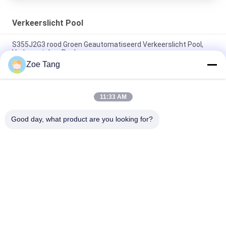
Verkeerslicht Pool
S355J2G3 rood Groen Geautomatiseerd Verkeerslicht Pool,
Verkeersteken Pool
Zoe Tang
Het Met een laag bedekte Verkeerslicht Pool van de
verkeersindustrie Poeder met Enig Wapen
11:33 AM
De Hete Onderdompelingsgalvanisatie van Pool van het
weerbestendigheids Achthoekige Verkeerslicht
Good day, what product are you looking for?
populaire categorieën
Alle
Staal Tubulaire Pool
Elektromacht Pool
Machtstransmissie 
Gegalvaniseerd 
Polen
Staal Pool