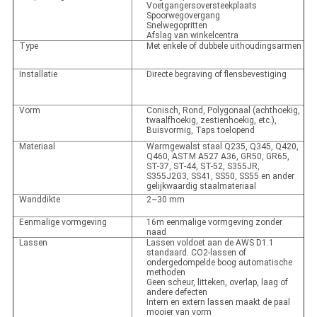
Voetgangersoversteekplaats
Spoorwegovergang
Snelwegopritten
Afslag van winkelcentra
Type
Met enkele of dubbele uithoudingsarmen
Installatie
Directe begraving of flensbevestiging
Vorm
Conisch, Rond, Polygonaal (achthoekig,
twaalfhoekig, zestienhoekig, etc.),
Buisvormig, Taps toelopend
Materiaal
Warmgewalst staal Q235, Q345, Q420,
Q460, ASTM A527 A36, GR50, GR65,
ST-37, ST-44, ST-52, S355JR,
S355J2G3, SS41, SS50, SS55 en ander
gelijkwaardig staalmateriaal
Wanddikte
2~30 mm
Eenmalige vormgeving
16m eenmalige vormgeving zonder
naad
Lassen
Lassen voldoet aan de AWS D1.1
standaard. CO2-lassen of
ondergedompelde boog automatische
methoden
Geen scheur, litteken, overlap, laag of
andere defecten
Intern en extern lassen maakt de paal
mooier van vorm