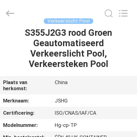
Jiangsu
hongguang
steel
pole
co.,ltd.
Verkeerslicht Pool
All
Rights
Reserved.
S355J2G3 rood Groen
HUIS
Geautomatiseerd
PRODUCTEN
Verkeerslicht Pool,
Verkeersteken Pool
VIDEOS
Plaats van
China
herkomst:
VR-
SHOW
Merknaam:
JSHG
Certificering:
ISO/CNAS/IAF/CA
ONGEVEER
Modelnummer:
Hg-cp-TP
ONS