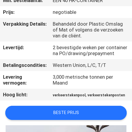
Min. bestelaantal:
ÉÉN 40 HK-CONTAINER
FABRIEKSREIS
Prijs:
negotiable
Verpakking Details:
Behandeld door Plastic Omslag
of Mat of volgens de verzoeken
KWALITEITSCONTROLE
van de cliënt.
Levertijd:
2 bevestigde weken per container
CONTACTEER
na PO/drawing/prepayment
ONS
Betalingscondities:
Western Union, L/C, T/T
Levering
3,000 metrische tonnen per
NIEUWS
vermogen:
Maand
Hoog licht:
,
verkeerstekenpool
verkeerstekenposten
VERZOEK
OM EEN
BESTE PRIJS
CITAAT