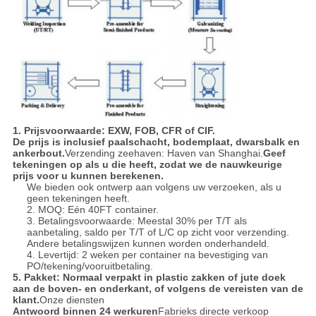
1. Prijsvoorwaarde: EXW, FOB, CFR of CIF.
De prijs is inclusief paalschacht, bodemplaat, dwarsbalk en
ankerbout.
Verzending zeehaven: Haven van Shanghai.
Geef
tekeningen op als u die heeft, zodat we de nauwkeurige
prijs voor u kunnen berekenen.
We bieden ook ontwerp aan volgens uw verzoeken, als u
geen tekeningen heeft.
2. MOQ: Eén 40FT container.
3. Betalingsvoorwaarde: Meestal 30% per T/T als
aanbetaling, saldo per T/T of L/C op zicht voor verzending.
Andere betalingswijzen kunnen worden onderhandeld.
4. Levertijd: 2 weken per container na bevestiging van
PO/tekening/vooruitbetaling.
5. Pakket: Normaal verpakt in plastic zakken of jute doek
aan de boven- en onderkant, of volgens de vereisten van de
klant.
Onze diensten
Antwoord binnen 24 werkuren
Fabrieks directe verkoop