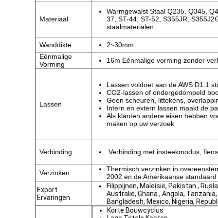
Warmgewalst Staal Q235, Q345, Q
Materiaal
37, ST-44, ST-52, S355JR, S355J2G
staalmaterialen
Wanddikte
2~30mm
Eénmalige
16m Eénmalige vorming zonder ver
Vorming
Lassen voldoet aan de AWS D1.1 s
CO2-lassen of ondergedompeld bo
Geen scheuren, littekens, overlappi
Lassen
Intern en extern lassen maakt de p
Als klanten andere eisen hebben v
maken op uw verzoek
Verbinding
Verbinding met insteekmodus, flen
Thermisch verzinken in overeenst
Verzinken
2002 en de Amerikaanse standaar
Filippijnen, Maleisië, Pakistan , Rusl
Export
Australië, Ghana , Angola, Tanzania,
Ervaringen
Bangladesh, Mexico, Nigeria, Republ
Korte Bouwcyclus