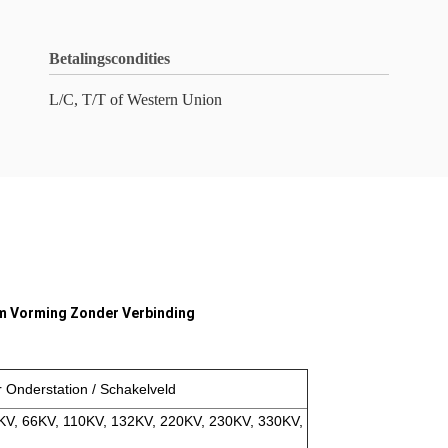
Betalingscondities
L/C, T/T of Western Union
6m Vorming Zonder Verbinding
 Onderstation / Schakelveld
KV, 66KV, 110KV, 132KV, 220KV, 230KV, 330KV,