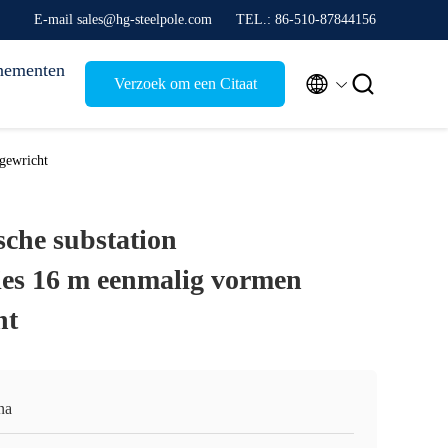
E-mail sales@hg-steelpole.com
TEL.: 86-510-87844156
nementen


Verzoek om een Citaat
 gewricht
sche substation
ties 16 m eenmalig vormen
ht
na