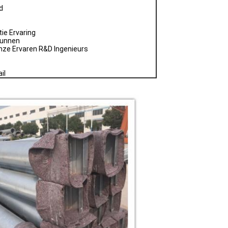
d
ie Ervaring
 kunnen
nze Ervaren R&D Ingenieurs
il