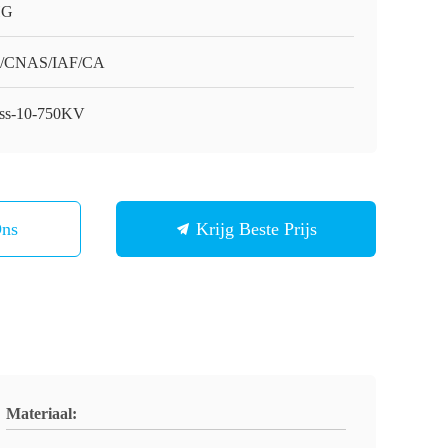
HG
O/CNAS/IAF/CA
ss-10-750KV
Ons
Krijg Beste Prijs
Materiaal: