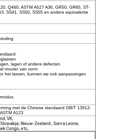
420, Q460, ASTM A527 A36, GR50, GR65, ST-
3, SS41, SS50, SS55 en andere equivalente
binding
tandaard.
oglassen
ngen, lagen of andere defecten
aal mooier van vorm
oor het lassen, kunnen we ook aanpassingen
smodus.
emming met de Chinese standaard GB/T 13912-
d ASTM A123.
and, VK,
 Slowakije, Nieuw-Zeeland , Sierra Leone,
iek Congo, etc,