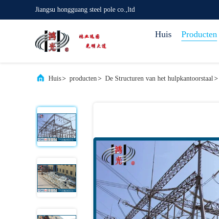
Jiangsu hongguang steel pole co.,ltd
Huis
Producten
Huis
>
producten
>
De Structuren van het hulpkantoorstaal
>