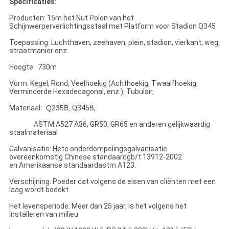
Specificaties:
Producten: 15m het Nut Polen van het
Schijnwerperverlichtingsstaal met Platform voor Stadion Q345
Toepassing: Luchthaven, zeehaven, plein, stadion, vierkant, weg,
straatmanier enz.
Hoogte: 730m
Vorm: Kegel, Rond, Veelhoekig (Achthoekig, Twaalfhoekig,
Verminderde Hexadecagonal, enz.), Tubulair,
Materiaal:
Q235B,
Q345B,
ASTM A527 A36, GR50, GR65 en anderen gelijkwaardig
staalmateriaal
Galvanisatie: Hete onderdompelingsgalvanisatie
overeenkomstig Chinese standaardgb/t 13912-2002
en Amerikaanse standaardastm A123.
Verschijning: Poeder dat volgens de eisen van cliënten met een
laag wordt bedekt.
Het levensperiode: Meer dan 25 jaar, is het volgens het
installeren van milieu