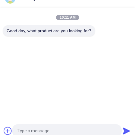
Achthoekig Staalnut Polen voor Telecommunicatiesysteem
Q235 312mm
10:11 AM
Gegalvaniseerd Nutsstaal Tubulaire Pool voor de
Transmissie/de Distributielijn van Electric Power
Good day, what product are you looking for?
populaire categorieën
Alle
Staal Tubulaire Pool
Elektromacht Pool
Machtstransmissie 
Gegalvaniseerd 
Polen
Staal Pool
Staal Elektrische 
De Structuren Van 
Pool
Het 
Hulpkantoorstaal
Telecommunicatietorens
Staalnut Polen
Vraag een offerte aan