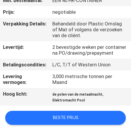
Min. bestelaantal:
ÉÉN 40 HK-CONTAINER
FABRIEKSREIS
Prijs:
negotiable
Verpakking Details:
Behandeld door Plastic Omslag
of Mat of volgens de verzoeken
KWALITEITSCONTROLE
van de cliënt.
Levertijd:
2 bevestigde weken per container
CONTACTEER
na PO/drawing/prepayment
ONS
Betalingscondities:
L/C, T/T of Western Union
Levering
3,000 metrische tonnen per
NIEUWS
vermogen:
Maand
Hoog licht:
,
de polen van de metaalmacht
VERZOEK
Elektromacht Pool
OM EEN
CITAAT
BESTE PRIJS