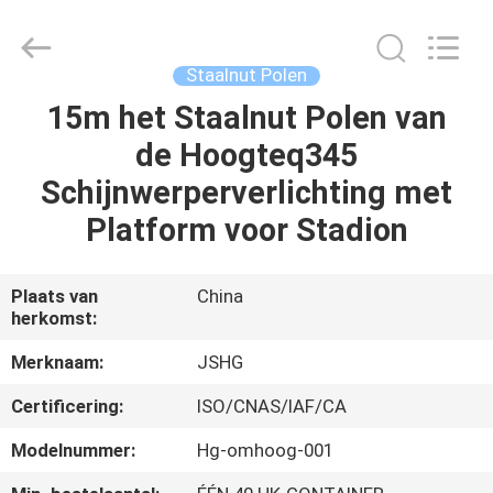
Jiangsu
hongguang
steel
pole
co.,ltd.
Staalnut Polen
All
Rights
Reserved.
15m het Staalnut Polen van
HUIS
de Hoogteq345
PRODUCTEN
Schijnwerperverlichting met
Platform voor Stadion
VIDEOS
Plaats van
China
herkomst:
VR-
SHOW
Merknaam:
JSHG
Certificering:
ISO/CNAS/IAF/CA
ONGEVEER
Modelnummer:
Hg-omhoog-001
ONS