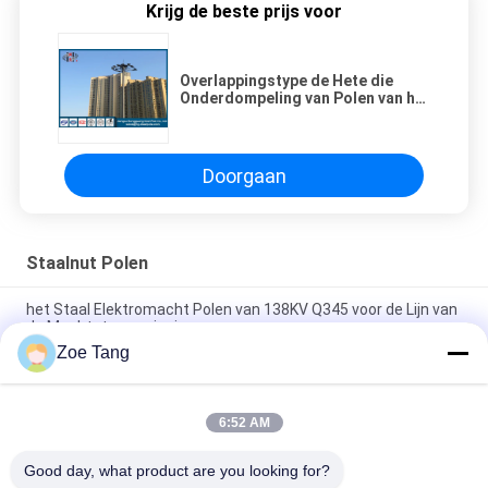
Krijg de beste prijs voor
Overlappingstype de Hete die
Onderdompeling van Polen van het
Staalnut met Achthoekige Vorm
wordt gegalvaniseerd
Doorgaan
Staalnut Polen
het Staal Elektromacht Polen van 138KV Q345 voor de Lijn van
de Machtstransmissie
Zoe Tang
Achthoekig Staalnut Polen voor Telecommunicatiesysteem
Q235 312mm
6:52 AM
Gegalvaniseerd Nutsstaal Tubulaire Pool voor de
Transmissie/de Distributielijn van Electric Power
Good day, what product are you looking for?