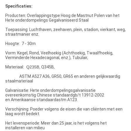
Specificaties:
Producten: Overlappingstype Hoog de Mastnut Polen van het
Hete onderdompelings Gegalvaniseerd Staal
Toepassing: Luchthaven, zeehaven, plein, stadion, vierkant, weg,
straatmanier enz.
Hoogte: 7 - 30m
Vorm: Kegel, Rond, Veelhoekig (Achthoekig, Twaalfhoekig,
Verminderde Hexadecagonal, enz.), Tubulair,
Materiaal:
Q235B,
Q345B,
ASTM A527 A36, GR50, GR65 en anderen gelijkwaardig
staalmateriaal
Galvanisatie: Hete onderdompelingsgalvanisatie
overeenkomstig Chinese standaardgb/t 13912-2002
en Amerikaanse standaardastm A123.
Verschijning: Poeder volgens de eisen die van cliënten met een
laag wordt bedekt.
Het levensperiode: Meer dan 25 jaar, is het volgens het
installeren van milieu