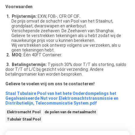
Voorwaarden
1. Prijstermijn:
EXW, FOB-, CFR OF CIF
.
De prijs omvat de schacht van Pool van het Staalnut,
grondplaat, dwarswapen en ankerbout.
Verschepende zeehaven: De Zeehaven van Shanghai.
Gelieve te verstrekken tekeningen als u hebt zodat wij de
nauwkeurige prijs voor u kunnen berekenen.
Wij verstrekken ook ontwerp volgens uw verzoeken, als u
geen tekeningen hebt.
2. MOQ:
Één 40FT Container.
3. Betalingstermijn:
Typisch 30% door T/T als storting, saldo
door T/T of L/C bij gezicht vóór verzending. Andere
betalingsmanier kan worden besproken.
Gelieve te voelen vrij om ons te contacteren!
Staal Tubulaire Pool van het hete Onderdompelings het
Gegalvaniseerde Nut voor Elektromachtstransmissie en
Distributielijn, Telecommunicatie System.pdf
Elektromacht Pool
de polen van de metaalmacht
Tubulair Staal Pool