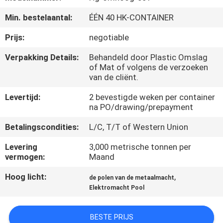
Min. bestelaantal:
ÉÉN 40 HK-CONTAINER
FABRIEKSREIS
Prijs:
negotiable
KWALITEITSCONTROLE
Verpakking Details:
Behandeld door Plastic Omslag
of Mat of volgens de verzoeken
van de cliënt.
CONTACTEER
Levertijd:
2 bevestigde weken per container
ONS
na PO/drawing/prepayment
Betalingscondities:
L/C, T/T of Western Union
NIEUWS
Levering
3,000 metrische tonnen per
vermogen:
Maand
VERZOEK
Hoog licht:
,
de polen van de metaalmacht
OM EEN
Elektromacht Pool
CITAAT
BESTE PRIJS