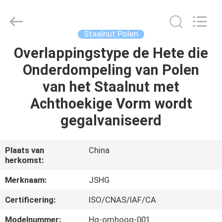
Jiangsu
hongguang
steel
pole
co.,ltd.
Staalnut Polen
All
Rights
Reserved.
Overlappingstype de Hete die
HUIS
Onderdompeling van Polen
PRODUCTEN
van het Staalnut met
Achthoekige Vorm wordt
VIDEOS
gegalvaniseerd
VR-
Plaats van
China
herkomst:
SHOW
Merknaam:
JSHG
ONGEVEER
Certificering:
ISO/CNAS/IAF/CA
ONS
Modelnummer:
Hg-omhoog-001