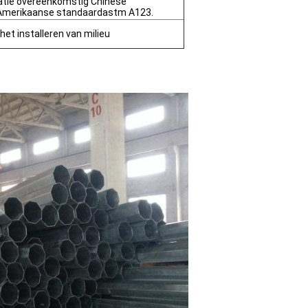
atie overeenkomstig Chinese
Amerikaanse standaardastm A123.
 het installeren van milieu