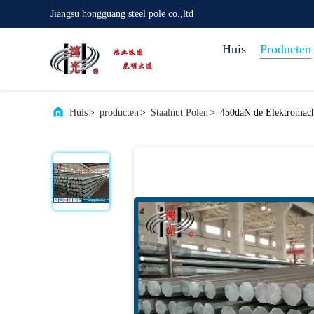
Jiangsu hongguang steel pole co.,ltd
Huis
Producten
Huis
>
producten
>
Staalnut Polen
>
450daN de Elektromacht