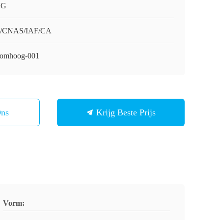
HG
O/CNAS/IAF/CA
omhoog-001
Ons
Krijg Beste Prijs
Vorm: