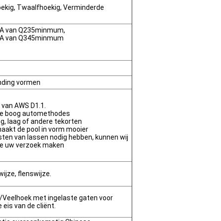
oekig, Twaalfhoekig, Verminderde
PA van Q235minmum,
PA van Q345minmum
inding vormen
m van AWS D1.1.
de boog automethodes
ng, laag of andere tekorten
maakt de pool in vorm mooier
sten van lassen nodig hebben, kunnen wij
ie uw verzoek maken
jze, flenswijze.
e/Veelhoek met ingelaste gaten voor
eis van de cliënt.