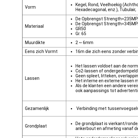
Kegel, Rond, Veelhoekig (Achth
Vorm
Hexadecagonal, enz.), Tubulair,
De Opbrengst Strength=235M
De Opbrengst Strength=345M
Materiaal
GR50
Gr. 65
Muurdikte
2 ~ 6mm
Eens zich Vormt
16m die zich eens zonder verb
Het lassen voldoet aan de nor
Co2-lassen of ondergedompel
Geen spleet, litteken, overlappi
Lassen
Het interne en externe lassen 
Als de klanten een andere verei
ook aanpassings tot advertent
Gezamenlijk
Verbinding met tussenvoegselwi
De grondplaat is vierkant/rond
Grondplaat
ankerbout en afmeting vanaf de 