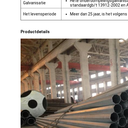
Hete onderdompelingsgalvanis
Galvanisatie
standaardgb/t 13912-2002 en 
Het levensperiode
Meer dan 25 jaar, is het volgens
Productdetails