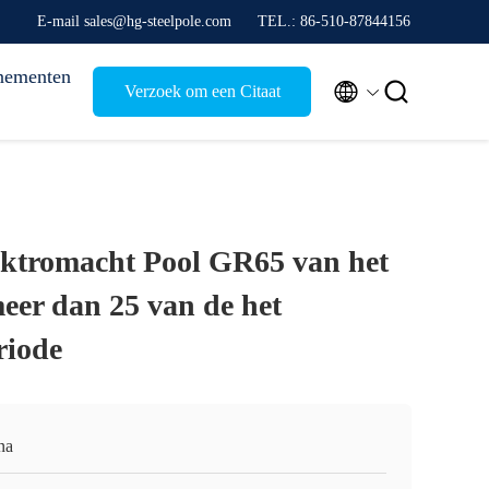
E-mail sales@hg-steelpole.com
TEL.: 86-510-87844156
nementen


Verzoek om een Citaat
ktromacht Pool GR65 van het
eer dan 25 van de het
riode
na