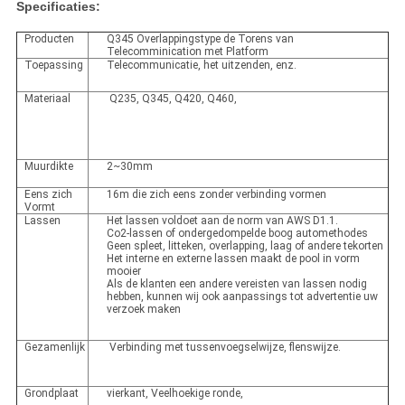
Specificaties:
Producten
Q345 Overlappingstype de Torens van
Telecomminication met Platform
Toepassing
Telecommunicatie, het uitzenden, enz.
Materiaal
Q235, Q345, Q420, Q460,
Muurdikte
2~30mm
Eens zich
16m die zich eens zonder verbinding vormen
Vormt
Lassen
Het lassen voldoet aan de norm van AWS D1.1.
Co2-lassen of ondergedompelde boog automethodes
Geen spleet, litteken, overlapping, laag of andere tekorten
Het interne en externe lassen maakt de pool in vorm
mooier
Als de klanten een andere vereisten van lassen nodig
hebben, kunnen wij ook aanpassings tot advertentie uw
verzoek maken
Gezamenlijk
Verbinding met tussenvoegselwijze, flenswijze.
Grondplaat
vierkant, Veelhoekige ronde,