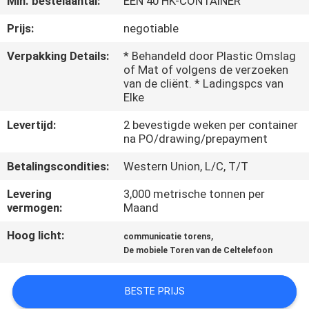
Min. bestelaantal:
ÉÉN 40 HK-CONTAINER
FABRIEKSREIS
Prijs:
negotiable
Verpakking Details:
* Behandeld door Plastic Omslag
of Mat of volgens de verzoeken
KWALITEITSCONTROLE
van de cliënt. * Ladingspcs van
Elke
CONTACTEER
Levertijd:
2 bevestigde weken per container
ONS
na PO/drawing/prepayment
Betalingscondities:
Western Union, L/C, T/T
NIEUWS
Levering
3,000 metrische tonnen per
vermogen:
Maand
VERZOEK
Hoog licht:
,
communicatie torens
OM EEN
De mobiele Toren van de Celtelefoon
CITAAT
BESTE PRIJS