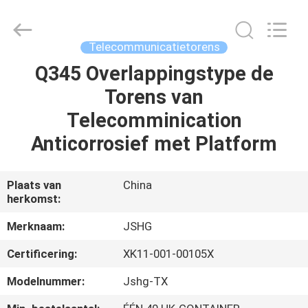
Jiangsu
hongguang
steel
pole
co.,ltd.
Telecommunicatietorens
All
Rights
Reserved.
Q345 Overlappingstype de
HUIS
Torens van
PRODUCTEN
Telecomminication
Anticorrosief met Platform
VIDEOS
Plaats van
China
herkomst:
VR-
SHOW
Merknaam:
JSHG
Certificering:
XK11-001-00105X
ONGEVEER
Modelnummer:
Jshg-TX
ONS