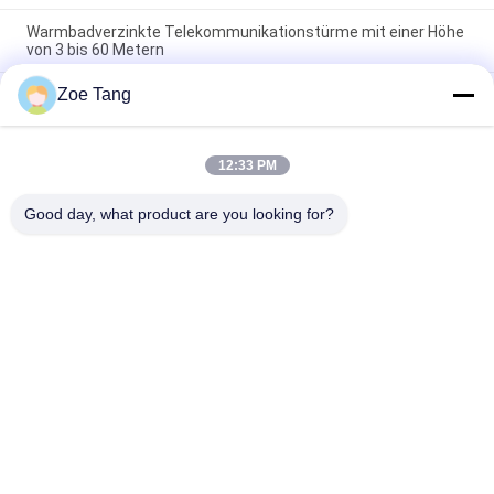
Warmbadverzinkte Telekommunikationstürme mit einer Höhe
von 3 bis 60 Metern
Zoe Tang
Warmbadverzinkte telecommunicatietoren met een
vloeigrens van 345MPA
Telecommunicatietoren met Windweerstand 100 km/u,
12:33 PM
Laadvermogen 20 Ton, en Thermisch Verzinken voor
Duurzame Stalen Nutspalen
Good day, what product are you looking for?
populaire categorieën
Alle
Staal Tubulaire Pool
Elektromacht Pool
Machtstransmissie 
Gegalvaniseerd 
Polen
Staal Pool
Staal Elektrische 
De Structuren Van 
Pool
Het 