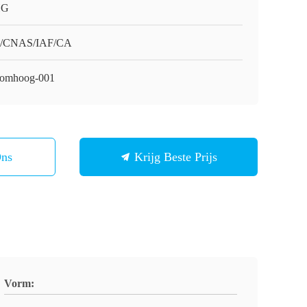
HG
O/CNAS/IAF/CA
omhoog-001
Ons
Krijg Beste Prijs
Vorm: