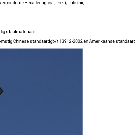
Verminderde Hexadecagonal, enz.), Tubulair,
ig staalmateriaal
nkomstig Chinese standaardgb/t 13912-2002 en Amerikaanse standaa