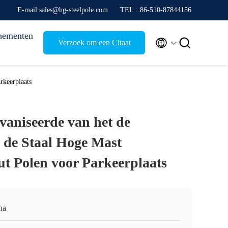
E-mail sales@hg-steelpole.com
TEL.: 86-510-87844156
nementen


Verzoek om een Citaat
rkeerplaats
vaniseerde van het de
 de Staal Hoge Mast
ut Polen voor Parkeerplaats
na