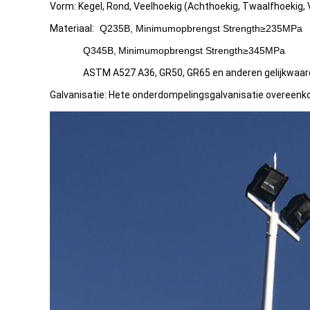
Vorm: Kegel, Rond, Veelhoekig (Achthoekig, Twaalfhoekig, 
Materiaal:
Q235B, Minimumopbrengst Strength≥235MPa
Q345B,
Minimum
opbrengst Strength≥345MPa
ASTM A527 A36, GR50, GR65 en anderen gelijkwaard
Galvanisatie: Hete onderdompelingsgalvanisatie overee