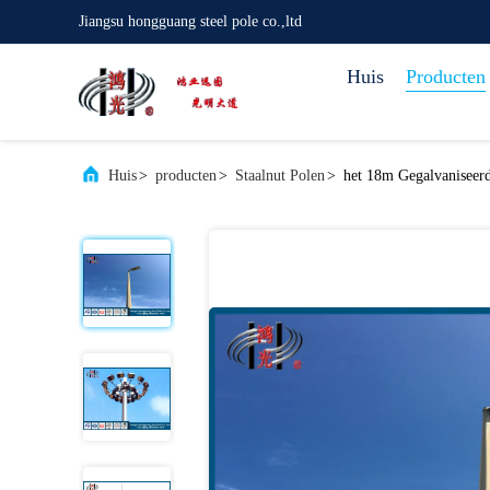
Jiangsu hongguang steel pole co.,ltd
Huis
Producten
Huis
>
producten
>
Staalnut Polen
>
het 18m Gegalvaniseerd