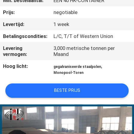
Min. bestelaantal:
ÉÉN 40 HK-CONTAINER
FABRIEKSREIS
Prijs:
negotiable
Levertijd:
1 week
KWALITEITSCONTROLE
Betalingscondities:
L/C, T/T of Western Union
Levering
3,000 metrische tonnen per
CONTACTEER
vermogen:
Maand
ONS
Hoog licht:
,
gegalvaniseerde staalpolen
Monopool-Toren
NIEUWS
BESTE PRIJS
VERZOEK
OM EEN
CITAAT