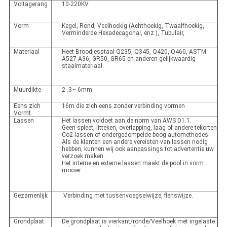
Voltagerang
10-220KV
Vorm
Kegel, Rond, Veelhoekig (Achthoekig, Twaalfhoekig,
Verminderde Hexadecagonal, enz.), Tubulair,
Materiaal
Heet Broodjesstaal Q235, Q345, Q420, Q460, ASTM
A527 A36, GR50, GR65 en anderen gelijkwaardig
staalmateriaal
Muurdikte
2 .3~ 6mm
Eens zich
16m die zich eens zonder verbinding vormen
Vormt
Lassen
Het lassen voldoet aan de norm van AWS D1.1.
Geen spleet, litteken, overlapping, laag of andere tekorten
Co2-lassen of ondergedompelde boog automethodes
Als de klanten een andere vereisten van lassen nodig
hebben, kunnen wij ook aanpassings tot advertentie uw
verzoek maken
Het interne en externe lassen maakt de pool in vorm
mooier
Gezamenlijk
Verbinding met tussenvoegselwijze, flenswijze.
Grondplaat
De grondplaat is vierkant/ronde/Veelhoek met ingelaste