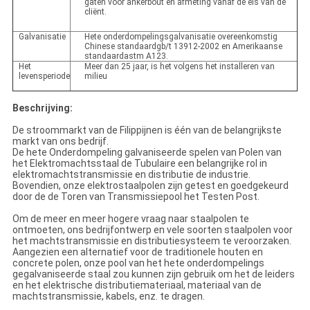
gaten voor ankerbout en afmeting vanaf de eis van de
cliënt.
Galvanisatie
Hete onderdompelingsgalvanisatie overeenkomstig
Chinese standaardgb/t 13912-2002 en Amerikaanse
standaardastm A123.
Het
Meer dan 25 jaar, is het volgens het installeren van
levensperiode
milieu
Beschrijving:
De stroommarkt van de Filippijnen is één van de belangrijkste
markt van ons bedrijf.
De hete Onderdompeling galvaniseerde spelen van Polen van
het Elektromachtsstaal de Tubulaire een belangrijke rol in
elektromachtstransmissie en distributie de industrie.
Bovendien, onze elektrostaalpolen zijn getest en goedgekeurd
door de de Toren van Transmissiepool het Testen Post.
Om de meer en meer hogere vraag naar staalpolen te
ontmoeten, ons bedrijfontwerp en vele soorten staalpolen voor
het machtstransmissie en distributiesysteem te veroorzaken.
Aangezien een alternatief voor de traditionele houten en
concrete polen, onze pool van het hete onderdompelings
gegalvaniseerde staal zou kunnen zijn gebruik om het de leiders
en het elektrische distributiemateriaal, materiaal van de
machtstransmissie, kabels, enz. te dragen.