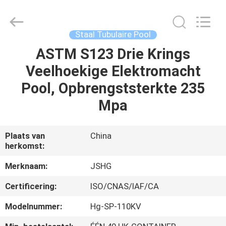
Jiangsu
hongguang
steel
pole
co.,ltd.
Staal Tubulaire Pool
All
Rights
Reserved.
ASTM S123 Drie Krings
HUIS
Veelhoekige Elektromacht
PRODUCTEN
Pool, Opbrengststerkte 235
Mpa
VIDEOS
Plaats van
China
herkomst:
VR-
SHOW
Merknaam:
JSHG
Certificering:
ISO/CNAS/IAF/CA
ONGEVEER
Modelnummer:
Hg-SP-110KV
ONS