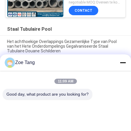
negotiable MOQ:Overeen te komen
CONTACT
Staal Tubulaire Pool
Het achthoekige Overlappings Gezamenlijke Type van Pool
van het Hete Onderdompelings Gegalvaniseerde Staal
Tubulaire Douane Schilderen
Zoe Tang
De hete Superieure Hop Onderdompeling Gegalvaniseerde
Polen van het Broodjesstaal/Tubulaire Staaltoren
Van het de Torenstaal van de hete Onderdompelings de
11:09 AM
Gegalvaniseerde Macht Verbinding van Pool Tubulaire met
Flenswijze
Good day, what product are you looking for?
populaire categorieën
Alle
Staal Tubulaire Pool
Elektromacht Pool