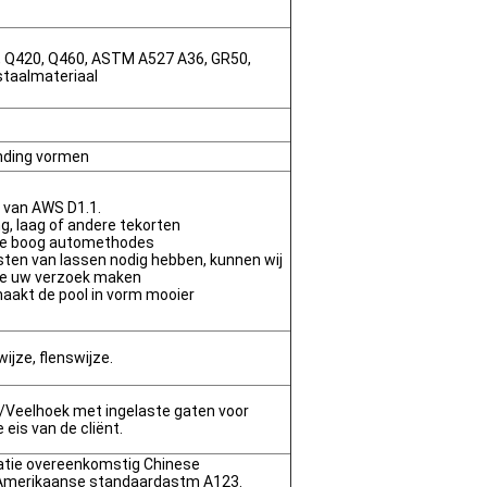
, Q420, Q460, ASTM A527 A36, GR50,
staalmateriaal
inding vormen
m van AWS D1.1.
ng, laag of andere tekorten
de boog automethodes
sten van lassen nodig hebben, kunnen wij
ie uw verzoek maken
maakt de pool in vorm mooier
jze, flenswijze.
e/Veelhoek met ingelaste gaten voor
eis van de cliënt.
atie overeenkomstig Chinese
Amerikaanse standaardastm A123.