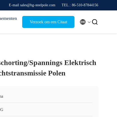
E-mail sales@hg-steelpole.com
TEL.: 86-510-87844156
nementen


Verzoek om een Citaat
horting/Spannings Elektrisch
htstransmissie Polen
na
HG