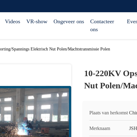
Videos
VR-show
Ongeveer ons
Contacteer
Eve
ons
ting/Spannings Elektrisch Nut Polen/Machtstransmissie Polen
10-220KV Opsc
Nut Polen/Mac
Plaats van herkomst
Chi
Merknaam
JS