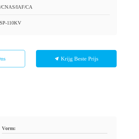
O/CNAS/IAF/CA
SP-110KV
Ons
Krijg Beste Prijs
Vorm: