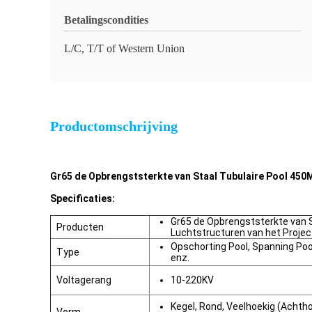
Betalingscondities
L/C, T/T of Western Union
Productomschrijving
Gr65 de Opbrengststerkte van Staal Tubulaire Pool 450M
Specificaties:
Gr65 de Opbrengststerkte van S
Producten
Luchtstructuren van het Projec
Opschorting Pool, Spanning Pool
Type
enz.
Voltagerang
10-220KV
Kegel, Rond, Veelhoekig (Achth