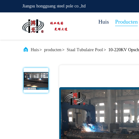
Jiangsu hongguang steel pole co.,ltd
Huis
Producten
Huis
>
producten
>
Staal Tubulaire Pool
>
10-220KV Opschor