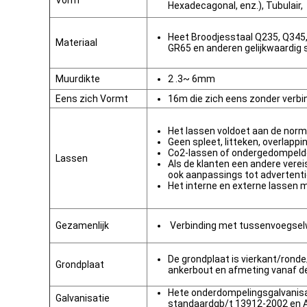
Vorm
Hexadecagonal, enz.), Tubulair,
Heet Broodjesstaal Q235, Q345
Materiaal
GR65 en anderen gelijkwaardig 
Muurdikte
2 .3~ 6mm
Eens zich Vormt
16m die zich eens zonder verb
Het lassen voldoet aan de nor
Geen spleet, litteken, overlappi
Co2-lassen of ondergedompel
Lassen
Als de klanten een andere verei
ook aanpassings tot advertent
Het interne en externe lassen 
Gezamenlijk
Verbinding met tussenvoegselwi
De grondplaat is vierkant/rond
Grondplaat
ankerbout en afmeting vanaf de 
Hete onderdompelingsgalvanis
Galvanisatie
standaardgb/t 13912-2002 en 