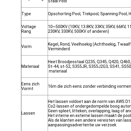
Staal Pool
Type
Opschorting Pool, Trekpool, Spanning Pool, 
Voltage
10~500KV (10KV, 13.8KV, 33KV, 35KV, 66KV, 1
Rang
230KV, 330KV, 500KV of anderen)
Kegel, Rond, Veelhoekig (Achthoekig, Twaalf
Vorm
Verminderd
Heet Broodjesstaal Q235, Q345, Q420, Q460
Materiaal
St-44, st-52, S355JR, S355J2G3, SS41, SS50
materiaal
Eens zich
16m die zich eens zonder verbinding vorme
Vormt
Het lassen voldoet aan de norm van AWS D1
Co2-lassen of ondergedompelde boog aut
Geen spleet, litteken, overlapping, laag of a
Lassen
Het interne en externe lassen maakt de pool
Als de klanten een andere vereisten van la
aanpassingsadvertentie uw verzoek