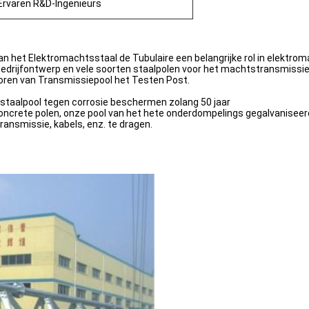
Ervaren R&D-Ingenieurs
 het Elektromachtsstaal de Tubulaire een belangrijke rol in elektrom
edrijfontwerp en vele soorten staalpolen voor het machtstransmissie
Toren van Transmissiepool het Testen Post.
staalpool tegen corrosie beschermen zolang 50 jaar
concrete polen, onze pool van het hete onderdompelings gegalvaniseerd
ransmissie, kabels, enz. te dragen.