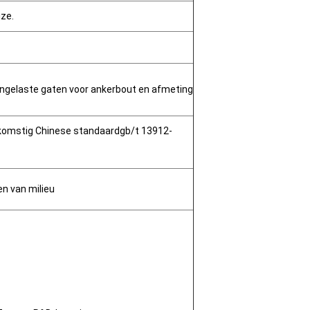
jze.
ingelaste gaten voor ankerbout en afmeting
komstig Chinese standaardgb/t 13912-
en van milieu