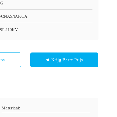
HG
O/CNAS/IAF/CA
SP-110KV
Ons
Krijg Beste Prijs
Materiaal: