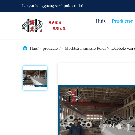
Jiangsu hongguang steel pole co.,ltd
Huis
Producten
Huis
>
producten
>
Machtstransmissie Polen
>
Dubbele van d