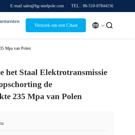
E-mail sales@hg-steelpole.com
TEL.: 86-510-87844156
nementen


Verzoek om een Citaat
 235 Mpa van Polen
 het Staal Elektrotransmissie
opschorting de
kte 235 Mpa van Polen
na