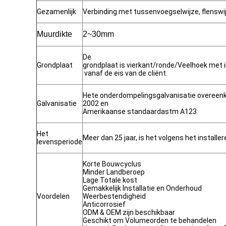
Gezamenlijk
Verbinding met tussenvoegselwijze, flenswi
Muurdikte
2~30mm
De
Grondplaat
grondplaat is vierkant/ronde/Veelhoek met 
vanaf de eis van de cliënt.
Hete onderdompelingsgalvanisatie overeen
Galvanisatie
2002 en
Amerikaanse standaardastm A123.
Het
Meer dan 25 jaar, is het volgens het installer
levensperiode
Korte Bouwcyclus
Minder Landberoep
Lage Totale kost
Gemakkelijk Installatie en Onderhoud
Voordelen
Weerbestendigheid
Anticorrosief
ODM & OEM zijn beschikbaar
Geschikt om Volumeorden te behandelen