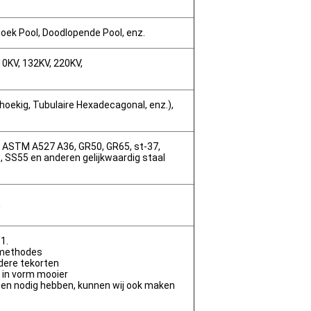
Hoek Pool, Doodlopende Pool, enz.
10KV, 132KV, 220KV,
hoekig, Tubulaire Hexadecagonal, enz.),
, ASTM A527 A36, GR50, GR65, st-37,
, SS55 en anderen gelijkwaardig staal
n
.1.
omethodes
ndere tekorten
 in vorm mooier
ssen nodig hebben, kunnen wij ook maken