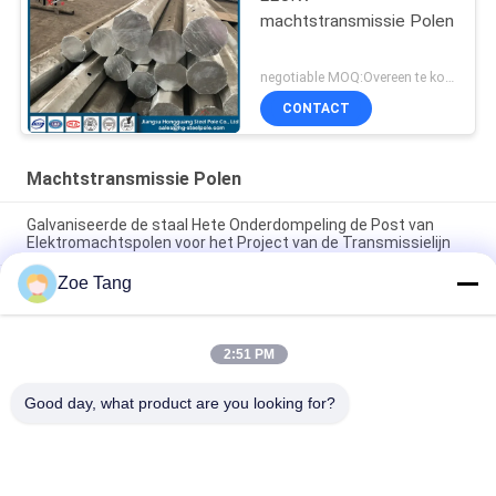
machtstransmissie Polen
negotiable MOQ:Overeen te komen
CONTACT
Machtstransmissie Polen
Galvaniseerde de staal Hete Onderdompeling de Post van
Elektromachtspolen voor het Project van de Transmissielijn
Zoe Tang
Veelhoekige Tubulaire de Machtstransmissie Polen van het
Vormstaal met Douane het Schilderen
15kv de machtstransmissie Polen galvaniseerde de
2:51 PM
Elektrodienst Pool Met lange levensuur
Good day, what product are you looking for?
populaire categorieën
Alle