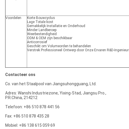
Voordelen
Korte Bouwcyclus
Lage Totale kost
Gemakkelijk Installatie en Onderhoud
Minder Landberoep
Weerbestendigheid
ODM & OEM zijn beschikbaar
Anticorrosief
Geschikt om Volumeorden te behandelen
Verstrek Professioneel Ontwerp door Onze Ervaren R&D-Ingenieu
Contacteer ons
Co. van het Staalpool van Jiangsuhongguang, Ltd.
Adres: Wanshi Industriezone, Yixing-Stad, Jiangsu Pro.,
P.R.China, 214212
Telefoon: +86 510 878 441 56
Fax: +86 510 878 435 28
Mobiel: +86 138 615 059 69