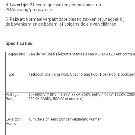
4.
Levertijd:
2 bevestigde weken per container na
PO/drawing/prepayment.
5.
Pakket:
Normaal verpakt door plastic zakken of jutedoek bij
de bovenkant en de bodem, of volgens de eis van cliënten.
Specificaties:
Toepassing
Van de het Staal Elektrotransmissie van ASTM A123 Anticorrosie
Type
Trekpool, Spanning Pool, Opschorting Pool, Hoek Pool, Doodlopen
Voltage
10~500KV (10KV, 13.8KV, 33KV, 35KV, 66KV, 110KV, 132KV, 220
Rang
230KV, 330KV, 500KV of anderen)
Eens zich
16m die zich eens zonder verbinding vormen
Vormt