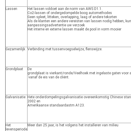
Lassen
Het lassen voldoet aan de norm van AWS D1.1.
Co2-lassen of ondergedompelde boog automethodes
Geen spleet, litteken, overlapping, laag of andere tekorten
Als de klanten een andere vereisten van lassen nodig hebben, k
aanpassingsadvertentie uw verzoek
Het interne en externe lassen maakt de pool in vorm mooier
Gezamenlijk
Verbinding met tussenvoegselwijze, flenswijze.
Grondplaat
De
grondplaat is vierkant/ronde/Veelhoek met ingelaste gaten voor 
vanaf de eis van de cliënt.
Galvanisatie
Hete onderdompelingsgalvanisatie overeenkomstig Chinese sta
2002 en
Amerikaanse standaardastm A123.
Het
Meer dan 25 jaar, is het volgens het installeren van milieu
levensperiode