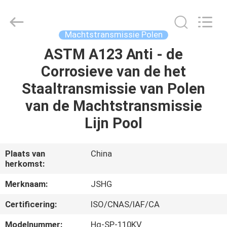
Jiangsu
hongguang
steel
pole
co.,ltd.
Machtstransmissie Polen
All
Rights
Reserved.
ASTM A123 Anti - de
HUIS
Corrosieve van de het
PRODUCTEN
Staaltransmissie van Polen
van de Machtstransmissie
VIDEOS
Lijn Pool
VR-
Plaats van
China
herkomst:
SHOW
Merknaam:
JSHG
ONGEVEER
Certificering:
ISO/CNAS/IAF/CA
ONS
Modelnummer:
Hg-SP-110KV