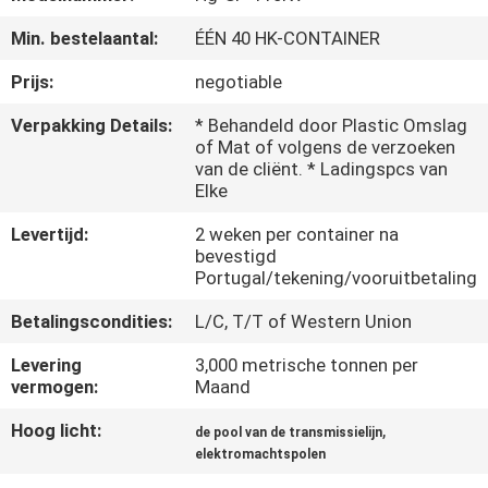
Min. bestelaantal:
ÉÉN 40 HK-CONTAINER
FABRIEKSREIS
Prijs:
negotiable
KWALITEITSCONTROLE
Verpakking Details:
* Behandeld door Plastic Omslag
of Mat of volgens de verzoeken
van de cliënt. * Ladingspcs van
CONTACTEER
Elke
ONS
Levertijd:
2 weken per container na
bevestigd
Portugal/tekening/vooruitbetaling
NIEUWS
Betalingscondities:
L/C, T/T of Western Union
VERZOEK
Levering
3,000 metrische tonnen per
vermogen:
Maand
OM EEN
Hoog licht:
,
CITAAT
de pool van de transmissielijn
elektromachtspolen