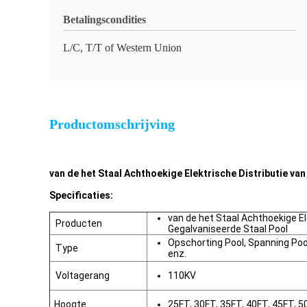
Betalingscondities
L/C, T/T of Western Union
Productomschrijving
van de het Staal Achthoekige Elektrische Distributie va
Specificaties:
van de het Staal Achthoekige E
Producten
Gegalvaniseerde Staal Pool
Opschorting Pool, Spanning Pool
Type
enz.
Voltagerang
110KV
Hoogte
25FT, 30FT, 35FT, 40FT, 45FT, 5