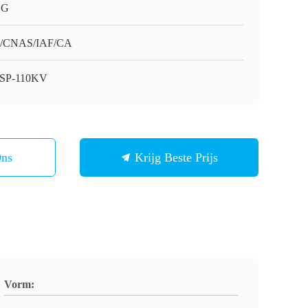
HG
O/CNAS/IAF/CA
SP-110KV
Ons
Krijg Beste Prijs
Vorm: