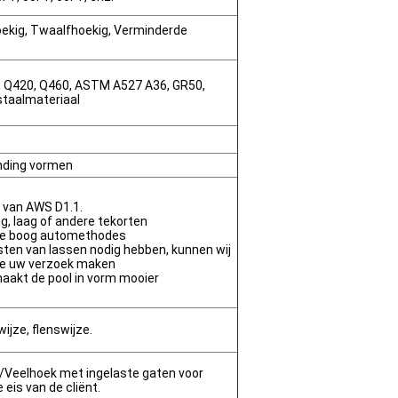
oekig, Twaalfhoekig, Verminderde
, Q420, Q460, ASTM A527 A36, GR50,
staalmateriaal
inding vormen
m van AWS D1.1.
ng, laag of andere tekorten
de boog automethodes
sten van lassen nodig hebben, kunnen wij
ie uw verzoek maken
maakt de pool in vorm mooier
jze, flenswijze.
e/Veelhoek met ingelaste gaten voor
eis van de cliënt.