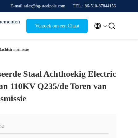
E-mail sales@hg-steelpole.com
TEL.: 86-510-87844156
nementen


Verzoek om een Citaat
achtstransmissie
eerde Staal Achthoekig Electric
van 110KV Q235/de Toren van
smissie
na