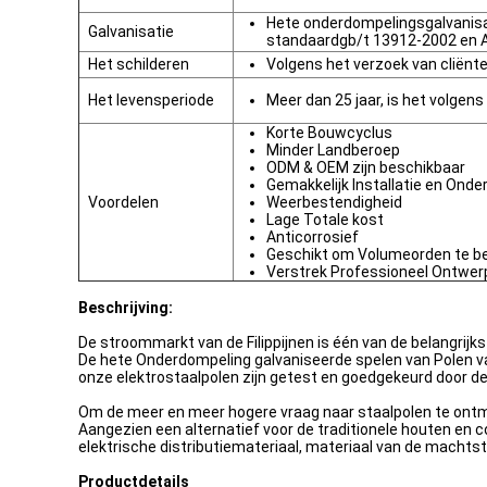
Hete onderdompelingsgalvanis
Galvanisatie
standaardgb/t 13912-2002 en 
Het schilderen
Volgens het verzoek van cliënt
Het levensperiode
Meer dan 25 jaar, is het volgens
Korte Bouwcyclus
Minder Landberoep
ODM & OEM zijn beschikbaar
Gemakkelijk Installatie en Ond
Voordelen
Weerbestendigheid
Lage Totale kost
Anticorrosief
Geschikt om Volumeorden te b
Verstrek Professioneel Ontwer
Beschrijving:
De stroommarkt van de Filippijnen is één van de belangrijks
De hete Onderdompeling galvaniseerde spelen van Polen van
onze elektrostaalpolen zijn getest en goedgekeurd door d
Om de meer en meer hogere vraag naar staalpolen te ontm
Aangezien een alternatief voor de traditionele houten en 
elektrische distributiemateriaal, materiaal van de machtst
Productdetails