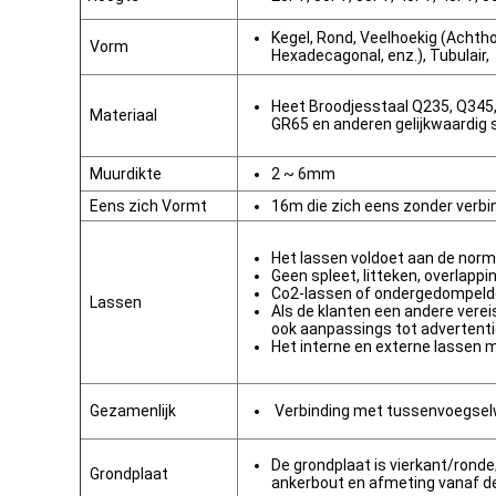
Kegel, Rond, Veelhoekig (Achth
Vorm
Hexadecagonal, enz.), Tubulair,
Heet Broodjesstaal Q235, Q345
Materiaal
GR65 en anderen gelijkwaardig 
Muurdikte
2 ~ 6mm
Eens zich Vormt
16m die zich eens zonder verb
Het lassen voldoet aan de nor
Geen spleet, litteken, overlappi
Co2-lassen of ondergedompel
Lassen
Als de klanten een andere verei
ook aanpassings tot advertent
Het interne en externe lassen 
Gezamenlijk
Verbinding met tussenvoegselwi
De grondplaat is vierkant/rond
Grondplaat
ankerbout en afmeting vanaf de 