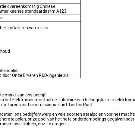
atie overeenkomstig Chinese
Amerikaanse standaardastm A123.
en
 het installeren van milieu
erhoud
ehandelen
p door Onze Ervaren R&D-Ingenieurs
te markt van ons bedrijf.
 het Elektromachtsstaal de Tubulaire een belangrijke rol in elektroma
e de Toren van Transmissiepool het Testen Post.
oeten, ons bedrijfontwerp en vele soorten staalpolen voor het macht
concrete polen, onze pool van het hete onderdompelings gegalvaniseerd
ransmissie, kabels, enz. te dragen.