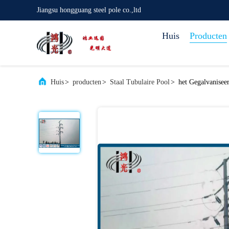
Jiangsu hongguang steel pole co.,ltd
Huis
Producten
Huis
>
producten
>
Staal Tubulaire Pool
>
het Gegalvanisee