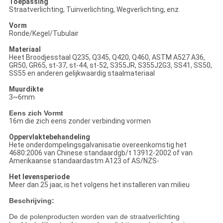
Toepassing
Straatverlichting, Tuinverlichting, Wegverlichting, enz.
Vorm
Ronde/Kegel/Tubulair
Materiaal
Heet Broodjesstaal Q235, Q345, Q420, Q460, ASTM A527 A36,
GR50, GR65, st-37, st-44, st-52, S355JR, S355J2G3, SS41, SS50,
SS55 en anderen gelijkwaardig staalmateriaal
Muurdikte
3~6mm
Eens zich Vormt
16m die zich eens zonder verbinding vormen
Oppervlaktebehandeling
Hete onderdompelingsgalvanisatie overeenkomstig het
4680:2006 van Chinese standaardgb/t 13912-2002 of van
Amerikaanse standaardastm A123 of AS/NZS-
Het levensperiode
Meer dan 25 jaar, is het volgens het installeren van milieu
Beschrijving:
De de polenproducten worden van de straatverlichting