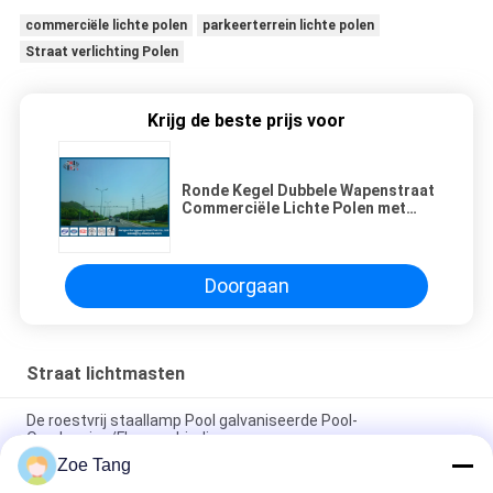
commerciële lichte polen
parkeerterrein lichte polen
Straat verlichting Polen
Krijg de beste prijs voor
Ronde Kegel Dubbele Wapenstraat
Commerciële Lichte Polen met
Q235-Met een laag bedekt Poeder
Doorgaan
Straat lichtmasten
De roestvrij staallamp Pool galvaniseerde Pool-
Overlapping/Flensverbinding
Zoe Tang
Kies/de Dubbele van de Wapen Kegelstraatlantaarn Openlucht