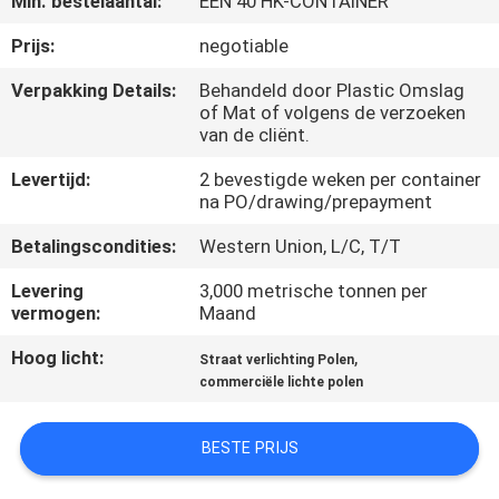
Min. bestelaantal:
ÉÉN 40 HK-CONTAINER
FABRIEKSREIS
Prijs:
negotiable
Verpakking Details:
Behandeld door Plastic Omslag
of Mat of volgens de verzoeken
KWALITEITSCONTROLE
van de cliënt.
Levertijd:
2 bevestigde weken per container
CONTACTEER
na PO/drawing/prepayment
ONS
Betalingscondities:
Western Union, L/C, T/T
Levering
3,000 metrische tonnen per
NIEUWS
vermogen:
Maand
Hoog licht:
,
Straat verlichting Polen
VERZOEK
commerciële lichte polen
OM EEN
CITAAT
BESTE PRIJS