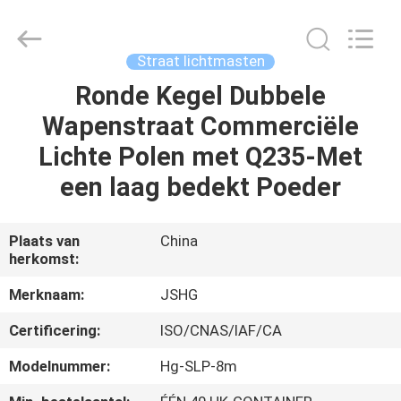
Jiangsu
hongguang
steel
pole
co.,ltd.
Straat lichtmasten
All
Rights
Reserved.
Ronde Kegel Dubbele
HUIS
Wapenstraat Commerciële
PRODUCTEN
Lichte Polen met Q235-Met
een laag bedekt Poeder
VIDEOS
Plaats van
China
herkomst:
VR-
SHOW
Merknaam:
JSHG
Certificering:
ISO/CNAS/IAF/CA
ONGEVEER
Modelnummer:
Hg-SLP-8m
ONS